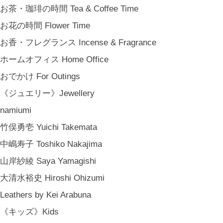
ハナレきりゅう Hanare Kiryuh
お茶・珈琲の時間 Tea & Coffee Time
《義援金商品》Charity
お花の時間 Flower Time
《輸入品》Imported goods
お香・フレグランス Incense & Fragrance
《ギフト》Gifts
ホームオフィス Home Office
ギフト包装 Gift Wrapping
おでかけ For Outings
石川・金沢・北陸土産 Local Souvenirs
《ジュエリー》Jewellery
ちょっとしたプレゼント Petit Gifts
namiumi
出産祝い Baby Gifts
竹俣勇壱 Yuichi Takemata
内祝い Thank You Gifts
中嶋寿子 Toshiko Nakajima
新築祝い Housewarming Gifts
山岸紗綾 Saya Yamagishi
結婚祝い Wedding Gifts
大清水裕史 Hiroshi Ohizumi
結婚式の引出物 Wedding Favors
Leathers by Kei Arabuna
誕生日プレゼント Birthday Gifts
《キッズ》Kids