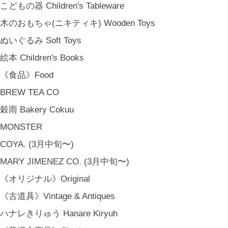
クリスマス Chiristmas Gifts
こどもの器 Children's Tableware
こどもの日 Children's Day
木のおもちゃ(ニキティキ) Wooden Toys
バレンタインデー Valentine's Day
ぬいぐるみ Soft Toys
《季節のもの》Seasonal
絵本 Children's Books
春 Spring
《食品》Food
夏 Summer
BREW TEA CO
秋 Autumn
穀雨 Bakery Cokuu
冬 Winter
MONSTER
節句 Seasonal Celebrations
COYA. (3月中旬〜)
《ご予約》Made to Order
MARY JIMENEZ CO. (3月中旬〜)
《オリジナル》Original
《古道具》Vintage & Antiques
ハナレきりゅう Hanare Kiryuh