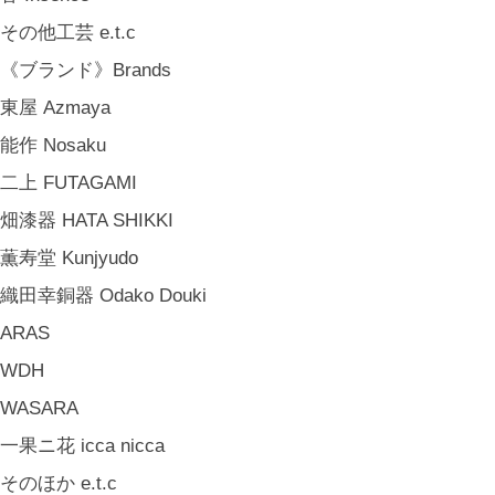
アンティークのもの Vintage & Antiques
その他工芸 e.t.c
お茶・珈琲の時間 Tea & Coffee Time
《ブランド》Brands
お花の時間 Flower Time
東屋 Azmaya
お香・フレグランス Incense & Fragrance
能作 Nosaku
ホームオフィス Home Office
二上 FUTAGAMI
おでかけ For Outings
畑漆器 HATA SHIKKI
《ジュエリー》Jewellery
薫寿堂 Kunjyudo
namiumi
織田幸銅器 Odako Douki
竹俣勇壱 Yuichi Takemata
ARAS
中嶋寿子 Toshiko Nakajima
WDH
山岸紗綾 Saya Yamagishi
WASARA
大清水裕史 Hiroshi Ohizumi
一果ニ花 icca nicca
Leathers by Kei Arabuna
そのほか e.t.c