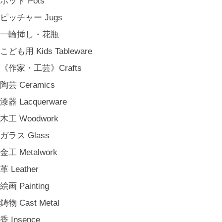
ポット Pots
そのほか e.t.c
ピッチャー Jugs
《食卓》Dining
一輪挿し・花瓶
家族の食卓 Family Tableware
こども用 Kids Tableware
子どもの食卓 Children's Tableware
《作家・工芸》Crafts
一人暮らしの食卓 Tableware for One
陶芸 Ceramics
パーティー Party
漆器 Lacquerware
アンティークのもの Vintage & Antiques
木工 Woodwork
《台所》Kitchen
ガラス Glass
家事問屋 Kajidonya
金工 Metalwork
松野屋 Matsunoya
革 Leather
その他 e.t.c
絵画 Painting
《雑貨》Living goods
鋳物 Cast Metal
インテリア Interior
香 Insence