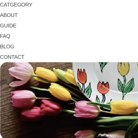
CATGEGORY
ABOUT
GUIDE
《器タイプ》Tableware Type
FAQ
碗・椀・丼 Bowls
BLOG
鉢・小鉢 Small Bowls
CONTACT
小皿・豆皿 Small Plates & Pea Cups
平皿 Flat Plates
中皿 Side Plates
大皿 Big Plate
マグ & カップ Mugs & Cups
箸置き Chopstick Rests
箸・カトラリー Chop Sticks & Cutlery