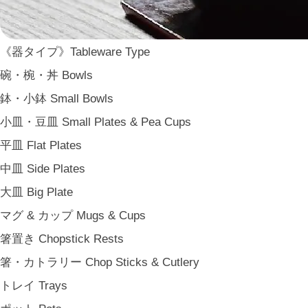
鋳物 Cast Metal
香 Insence
その他工芸 e.t.c
《器タイプ》Tableware Type
《ブランド》Brands
碗・椀・丼 Bowls
東屋 Azmaya
鉢・小鉢 Small Bowls
能作 Nosaku
小皿・豆皿 Small Plates & Pea Cups
二上 FUTAGAMI
平皿 Flat Plates
畑漆器 HATA SHIKKI
中皿 Side Plates
薫寿堂 Kunjyudo
大皿 Big Plate
織田幸銅器 Odako Douki
マグ & カップ Mugs & Cups
ARAS
箸置き Chopstick Rests
WDH
箸・カトラリー Chop Sticks & Cutlery
WASARA
トレイ Trays
一果ニ花 icca nicca