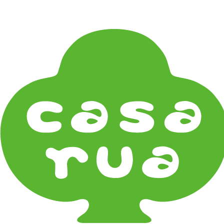
在庫は実店舗と兼用し常に流動しています。在庫切れ
の際はご連絡差し上げます！
Home
《作家・工芸》Crafts
陶芸 Ceramics
漆器 Lacquerware
木工 Woodwork
ガラス Glass
金工 Metalwork
革 Leather
絵画 Painting
鋳物 Cast Metal
香 Insence
その他工芸 e.t.c