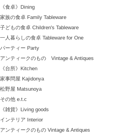
《キッズ》Kids
《食卓》Dining
こどもの器 Children's Tableware
家族の食卓 Family Tableware
木のおもちゃ(ニキティキ) Wooden Toys
子どもの食卓 Children's Tableware
ぬいぐるみ Soft Toys
一人暮らしの食卓 Tableware for One
絵本 Children's Books
パーティー Party
《食品》Food
アンティークのもの Vintage & Antiques
BREW TEA CO
《台所》Kitchen
穀雨 Bakery Cokuu
家事問屋 Kajidonya
MONSTER
松野屋 Matsunoya
COYA. (3月中旬〜)
その他 e.t.c
MARY JIMENEZ CO. (3月中旬〜)
《雑貨》Living goods
《オリジナル》Original
インテリア Interior
《古道具》Vintage & Antiques
アンティークのもの Vintage & Antiques