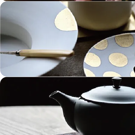
トレイ Trays
ポット Pots
ピッチャー Jugs
一輪挿し・花瓶
こども用 Kids Tableware
《作家・工芸》Crafts
陶芸 Ceramics
漆器 Lacquerware
木工 Woodwork
ガラス Glass
金工 Metalwork
革 Leather
絵画 Painting