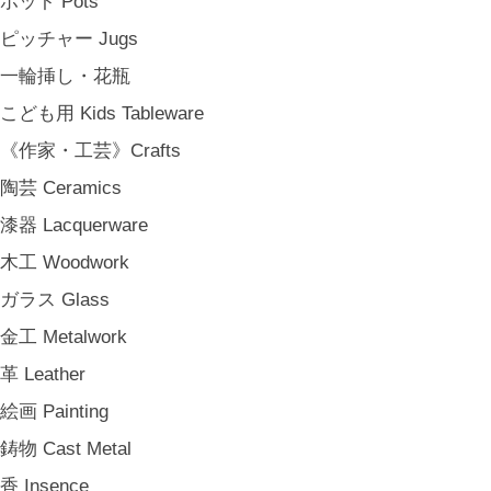
ポット Pots
その他 e.t.c
ピッチャー Jugs
《雑貨》Living goods
一輪挿し・花瓶
インテリア Interior
こども用 Kids Tableware
アンティークのもの Vintage & Antiques
《作家・工芸》Crafts
お茶・珈琲の時間 Tea & Coffee Time
陶芸 Ceramics
お花の時間 Flower Time
漆器 Lacquerware
お香・フレグランス Incense & Fragrance
木工 Woodwork
ホームオフィス Home Office
ガラス Glass
おでかけ For Outings
金工 Metalwork
《ジュエリー》Jewellery
革 Leather
namiumi
絵画 Painting
竹俣勇壱 Yuichi Takemata
鋳物 Cast Metal
中嶋寿子 Toshiko Nakajima
香 Insence