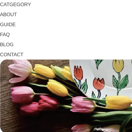
マグ & カップ Mugs & Cups
CATGEGORY
箸置き Chopstick Rests
ABOUT
箸・カトラリー Chop Sticks & Cutlery
GUIDE
トレイ Trays
FAQ
ポット Pots
BLOG
ピッチャー Jugs
CONTACT
一輪挿し・花瓶
こども用 Kids Tableware
《作家・工芸》Crafts
陶芸 Ceramics
漆器 Lacquerware
木工 Woodwork
ガラス Glass