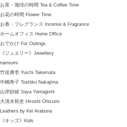
結婚祝い Wedding Gifts
お茶・珈琲の時間 Tea & Coffee Time
結婚式の引出物 Wedding Favors
お花の時間 Flower Time
誕生日プレゼント Birthday Gifts
お香・フレグランス Incense & Fragrance
クリスマス Chiristmas Gifts
ホームオフィス Home Office
こどもの日 Children's Day
おでかけ For Outings
バレンタインデー Valentine's Day
《ジュエリー》Jewellery
《季節のもの》Seasonal
namiumi
春 Spring
竹俣勇壱 Yuichi Takemata
夏 Summer
中嶋寿子 Toshiko Nakajima
秋 Autumn
山岸紗綾 Saya Yamagishi
冬 Winter
大清水裕史 Hiroshi Ohizumi
節句 Seasonal Celebrations
Leathers by Kei Arabuna
《ご予約》Made to Order
《キッズ》Kids