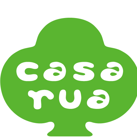
在庫は実店舗と兼用し常に流動しています。在庫切れ
の際はご連絡差し上げます！
Home
《食品》Food
MARY JIMENEZ CO. (3月中旬〜)
《器タイプ》Tableware Type
碗・椀・丼 Bowls
鉢・小鉢 Small Bowls
小皿・豆皿 Small Plates & Pea Cups
平皿 Flat Plates
中皿 Side Plates
大皿 Big Plate