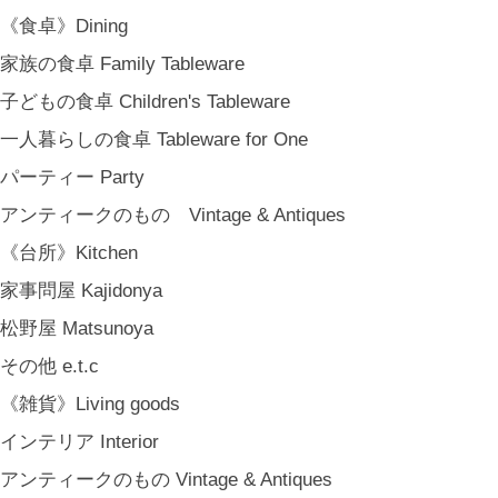
MARY JIMENEZ CO. (3月中旬〜)
《食卓》Dining
《オリジナル》Original
家族の食卓 Family Tableware
《古道具》Vintage & Antiques
子どもの食卓 Children's Tableware
ハナレきりゅう Hanare Kiryuh
一人暮らしの食卓 Tableware for One
《義援金商品》Charity
パーティー Party
《輸入品》Imported goods
アンティークのもの Vintage & Antiques
《ギフト》Gifts
《台所》Kitchen
ギフト包装 Gift Wrapping
家事問屋 Kajidonya
石川・金沢・北陸土産 Local Souvenirs
松野屋 Matsunoya
ちょっとしたプレゼント Petit Gifts
その他 e.t.c
出産祝い Baby Gifts
《雑貨》Living goods
内祝い Thank You Gifts
インテリア Interior
新築祝い Housewarming Gifts
アンティークのもの Vintage & Antiques