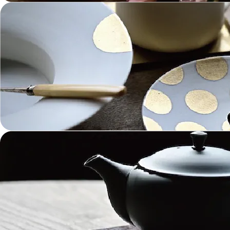
金工 Metalwork
革 Leather
絵画 Painting
鋳物 Cast Metal
香 Insence
その他工芸 e.t.c
《ブランド》Brands
東屋 Azmaya
能作 Nosaku
二上 FUTAGAMI
畑漆器 HATA SHIKKI
薫寿堂 Kunjyudo
織田幸銅器 Odako Douki
ARAS