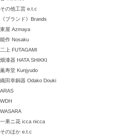
山岸紗綾 Saya Yamagishi
その他工芸 e.t.c
大清水裕史 Hiroshi Ohizumi
《ブランド》Brands
Leathers by Kei Arabuna
東屋 Azmaya
《キッズ》Kids
能作 Nosaku
こどもの器 Children's Tableware
二上 FUTAGAMI
木のおもちゃ(ニキティキ) Wooden Toys
畑漆器 HATA SHIKKI
ぬいぐるみ Soft Toys
薫寿堂 Kunjyudo
絵本 Children's Books
織田幸銅器 Odako Douki
《食品》Food
ARAS
BREW TEA CO
WDH
穀雨 Bakery Cokuu
WASARA
MONSTER
一果ニ花 icca nicca
COYA. (3月中旬〜)
そのほか e.t.c