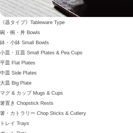
WDH
WASARA
《器タイプ》Tableware Type
一果ニ花 icca nicca
碗・椀・丼 Bowls
そのほか e.t.c
鉢・小鉢 Small Bowls
《食卓》Dining
小皿・豆皿 Small Plates & Pea Cups
家族の食卓 Family Tableware
平皿 Flat Plates
子どもの食卓 Children's Tableware
中皿 Side Plates
一人暮らしの食卓 Tableware for One
大皿 Big Plate
パーティー Party
マグ & カップ Mugs & Cups
アンティークのもの Vintage & Antiques
箸置き Chopstick Rests
《台所》Kitchen
箸・カトラリー Chop Sticks & Cutlery
家事問屋 Kajidonya
トレイ Trays
松野屋 Matsunoya