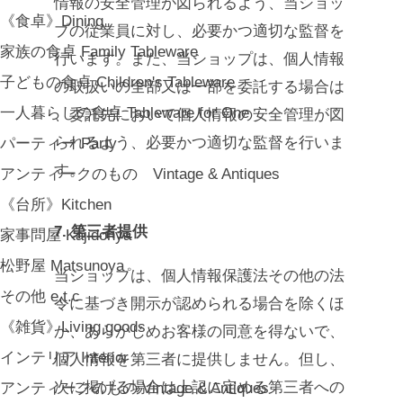
情報の安全管理が図られるよう、当ショッ
《食卓》Dining
プの従業員に対し、必要かつ適切な監督を
家族の食卓 Family Tableware
行います。また、当ショップは、個人情報
子どもの食卓 Children's Tableware
の取扱いの全部又は一部を委託する場合は
一人暮らしの食卓 Tableware for One
、委託先において個人情報の安全管理が図
られるよう、必要かつ適切な監督を行いま
パーティー Party
す。
アンティークのもの Vintage & Antiques
《台所》Kitchen
7. 第三者提供
家事問屋 Kajidonya
松野屋 Matsunoya
当ショップは、個人情報保護法その他の法
その他 e.t.c
令に基づき開示が認められる場合を除くほ
《雑貨》Living goods
か、あらかじめお客様の同意を得ないで、
インテリア Interior
個人情報を第三者に提供しません。但し、
次に掲げる場合は上記に定める第三者への
アンティークのもの Vintage & Antiques