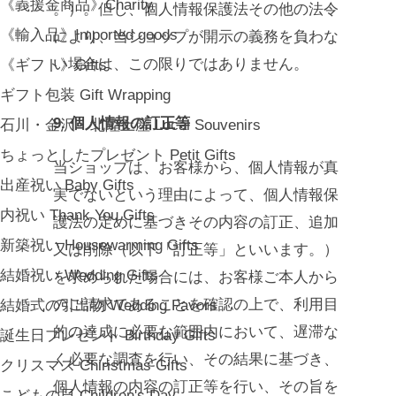
《義援金商品》Charity
。）。但し、個人情報保護法その他の法令
《輸入品》Imported goods
により、当ショップが開示の義務を負わな
い場合は、この限りではありません。
《ギフト》Gifts
ギフト包装 Gift Wrapping
9. 個人情報の訂正等
石川・金沢・北陸土産 Local Souvenirs
ちょっとしたプレゼント Petit Gifts
当ショップは、お客様から、個人情報が真
出産祝い Baby Gifts
実でないという理由によって、個人情報保
内祝い Thank You Gifts
護法の定めに基づきその内容の訂正、追加
新築祝い Housewarming Gifts
又は削除（以下「訂正等」といいます。）
結婚祝い Wedding Gifts
を求められた場合には、お客様ご本人から
のご請求であることを確認の上で、利用目
結婚式の引出物 Wedding Favors
的の達成に必要な範囲内において、遅滞な
誕生日プレゼント Birthday Gifts
く必要な調査を行い、その結果に基づき、
クリスマス Chiristmas Gifts
個人情報の内容の訂正等を行い、その旨を
こどもの日 Children's Day