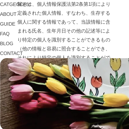
報とは、個人情報保護法第2条第1項により
CATGEGORY
定義された個人情報、すなわち、生存する
ABOUT
個人に関する情報であって、当該情報に含
GUIDE
まれる氏名、生年月日その他の記述等によ
FAQ
り特定の個人を識別することができるもの
BLOG
（他の情報と容易に照合することができ、
CONTACT
それにより特定の個人を識別することがで
きることとなるものを含みます。）、もし
くは個人識別符号が含まれる情報を意味す
るものとします。
2. 個人情報の利用目的
当ショップは、お客様の個人情報を、以下
の目的で利用致します。