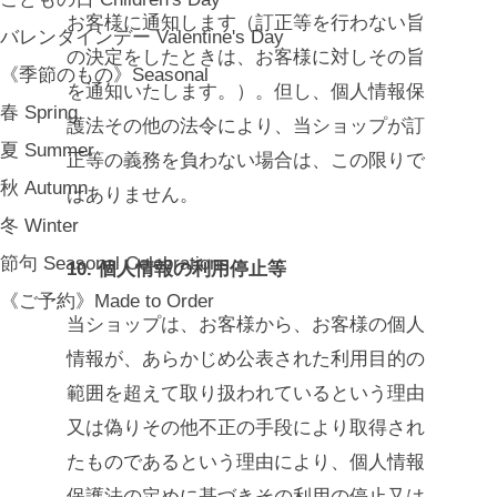
お客様に通知します（訂正等を行わない旨
バレンタインデー Valentine's Day
の決定をしたときは、お客様に対しその旨
《季節のもの》Seasonal
を通知いたします。）。但し、個人情報保
春 Spring
護法その他の法令により、当ショップが訂
夏 Summer
正等の義務を負わない場合は、この限りで
秋 Autumn
はありません。
冬 Winter
節句 Seasonal Celebrations
10. 個人情報の利用停止等
《ご予約》Made to Order
当ショップは、お客様から、お客様の個人
情報が、あらかじめ公表された利用目的の
範囲を超えて取り扱われているという理由
又は偽りその他不正の手段により取得され
たものであるという理由により、個人情報
保護法の定めに基づきその利用の停止又は