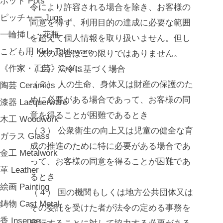
ポット Pots
令により許容される場合を除き、お客様の
ピッチャー Jugs
同意を得ず、利用目的の達成に必要な範囲
一輪挿し・花瓶
を超えて個人情報を取り扱いません。但し
こども用 Kids Tableware
、次の場合はこの限りではありません。
《作家・工芸》Crafts
（１） 法令に基づく場合
（２） 人の生命、身体又は財産の保護のた
陶芸 Ceramics
めに必要がある場合であって、お客様の同
漆器 Lacquerware
意を得ることが困難であるとき
木工 Woodwork
（３） 公衆衛生の向上又は児童の健全な育
ガラス Glass
成の推進のために特に必要がある場合であ
金工 Metalwork
って、お客様の同意を得ることが困難であ
革 Leather
るとき
絵画 Painting
（４） 国の機関もしくは地方公共団体又は
鋳物 Cast Metal
その委託を受けた者が法令の定める事務を
香 Insence
遂行することに対して協力する必要がある