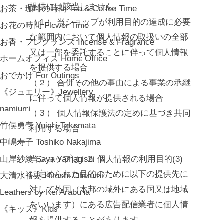
提供には該当しません。
お茶・珈琲の時間 Tea & Coffee Time
（１） 当ショップが利用目的の達成に必要
お花の時間 Flower Time
な範囲内において個人情報の取扱いの全部
お香・フレグランス Incense & Fragrance
又は一部を委託することに伴って個人情報
ホームオフィス Home Office
を提供する場合
おでかけ For Outings
（２） 合併その他の事由による事業の承継
《ジュエリー》Jewellery
に伴って個人情報が提供される場合
namiumi
（３） 個人情報保護法の定めに基づき共同
竹俣勇壱 Yuichi Takemata
利用する場合
中嶋寿子 Toshiko Nakajima
山岸紗綾 Saya Yamagishi
当ショップは、2. 個人情報の利用目的(3)
に定められた目的のために以下の提供先に
大清水裕史 Hiroshi Ohizumi
対して外国（本邦の域外にある国又は地域
Leathers by Kei Arabuna
をいいます）にある広告配信業者に個人情
《キッズ》Kids
報を提供することがあります。