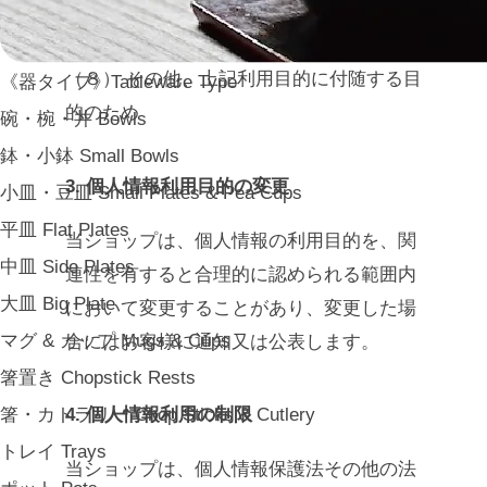
別を識別できない形式に加工した統計デー
タを作成するため
（８） その他、上記利用目的に付随する目
《器タイプ》Tableware Type
的のため
碗・椀・丼 Bowls
鉢・小鉢 Small Bowls
3. 個人情報利用目的の変更
小皿・豆皿 Small Plates & Pea Cups
平皿 Flat Plates
当ショップは、個人情報の利用目的を、関
中皿 Side Plates
連性を有すると合理的に認められる範囲内
大皿 Big Plate
において変更することがあり、変更した場
マグ & カップ Mugs & Cups
合にはお客様に通知又は公表します。
箸置き Chopstick Rests
箸・カトラリー Chop Sticks & Cutlery
4. 個人情報利用の制限
トレイ Trays
当ショップは、個人情報保護法その他の法