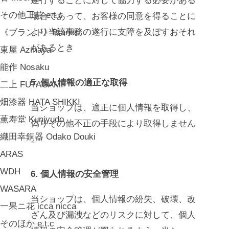
その他工芸 e.t.c
場合であって、お客様の同意を得ることに
より当該事務の遂行に支障を及ぼすおそれ
《ブランド》Brands
があるとき
東屋 Azmaya
能作 Nosaku
5. 個人情報の適正な取得
二上 FUTAGAMI
畑漆器 HATA SHIKKI
当ショップは、適正に個人情報を取得し、
薫寿堂 Kunjyudo
偽りその他不正の手段により取得しません
織田幸銅器 Odako Douki
。
ARAS
WDH
6. 個人情報の安全管理
WASARA
当ショップは、個人情報の紛失、破壊、改
一果ニ花 icca nicca
ざん及び漏洩などのリスクに対して、個人
そのほか e.t.c