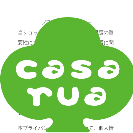
在庫は実店舗と兼用し常に流動しています。在庫切れ
の際はご連絡差し上げます！
プライバシーポリシー
当ショップは、お客様の個人情報保護の重
要性について認識し、個人情報の保護に関
する法律（以下「個人情報保護法」といい
ます。）を遵守すると共に、以下のプライ
バシーポリシー（以下「本プライバシーポ
リシー」といいます。）に従い、適切な取
扱い及び保護に努めます。
1. 個人情報の定義
本プライバシーポリシーにおいて、個人情