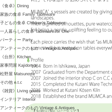
《食卓》Dining
家族の食卓 Family Tableware
子どもの食卓 Children's Tableware
一人暮らしの食卓 Tableware for One
パーティー Party
アンティークのもの Vintage & Antiques
《台所》Kitchen
家事問屋 Kajidonya
松野屋 Matsunoya
その他 e.t.c
《雑貨》Living goods
インテリア Interior
アンティークのもの Vintage & Antiques