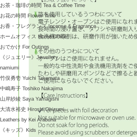
お茶・珈琲の時間 Tea & Coffee Time
お花の時間 Flower Time
お香・フレグランス Incense & Fragrance
ホームオフィス Home Office
おでかけ For Outings
《ジュエリー》Jewellery
namiumi
竹俣勇壱 Yuichi Takemata
中嶋寿子 Toshiko Nakajima
山岸紗綾 Saya Yamagishi
大清水裕史 Hiroshi Ohizumi
Leathers by Kei Arabuna
《キッズ》Kids