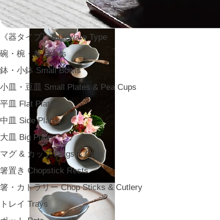
《器タイプ》Tableware Type
碗・椀・丼 Bowls
鉢・小鉢 Small Bowls
小皿・豆皿 Small Plates & Pea Cups
平皿 Flat Plates
中皿 Side Plates
大皿 Big Plate
マグ & カップ Mugs & Cups
箸置き Chopstick Rests
箸・カトラリー Chop Sticks & Cutlery
トレイ Trays