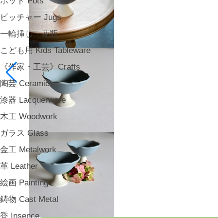
ポット Pots
ピッチャー Jugs
一輪挿し・花瓶
こども用 Kids Tableware
《作家・工芸》Crafts
陶芸 Ceramics
漆器 Lacquerware
木工 Woodwork
ガラス Glass
金工 Metalwork
革 Leather
絵画 Painting
鋳物 Cast Metal
香 Insence