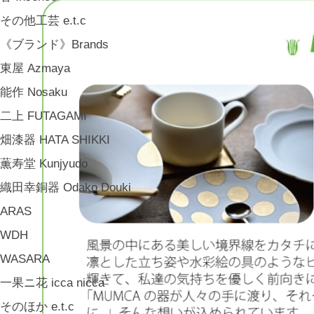
その他工芸 e.t.c
《ブランド》Brands
東屋 Azmaya
能作 Nosaku
二上 FUTAGAMI
畑漆器 HATA SHIKKI
薫寿堂 Kunjyudo
織田幸銅器 Odako Douki
ARAS
WDH
WASARA
一果ニ花 icca nicca
そのほか e.t.c