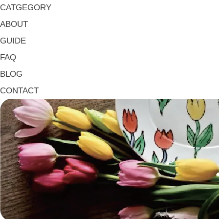
マグ & カップ Mugs & Cups
CATGEGORY
箸置き Chopstick Rests
ABOUT
箸・カトラリー Chop Sticks & Cutlery
GUIDE
トレイ Trays
FAQ
ポット Pots
BLOG
ピッチャー Jugs
CONTACT
一輪挿し・花瓶
こども用 Kids Tableware
《作家・工芸》Crafts
陶芸 Ceramics
漆器 Lacquerware
木工 Woodwork
ガラス Glass