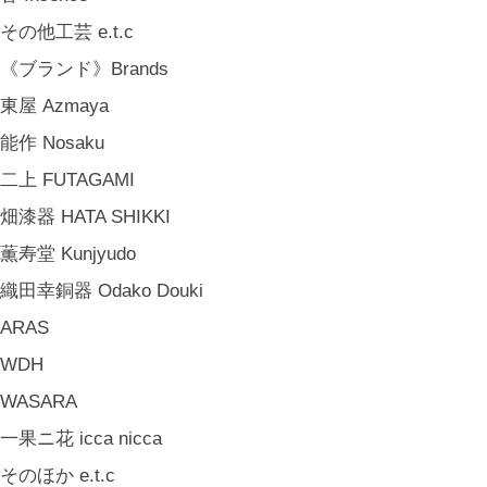
山岸紗綾 Saya Yamagishi
その他工芸 e.t.c
大清水裕史 Hiroshi Ohizumi
《ブランド》Brands
Leathers by Kei Arabuna
東屋 Azmaya
《キッズ》Kids
能作 Nosaku
こどもの器 Children's Tableware
二上 FUTAGAMI
木のおもちゃ(ニキティキ) Wooden Toys
畑漆器 HATA SHIKKI
ぬいぐるみ Soft Toys
薫寿堂 Kunjyudo
絵本 Children's Books
織田幸銅器 Odako Douki
《食品》Food
ARAS
BREW TEA CO
WDH
穀雨 Bakery Cokuu
WASARA
MONSTER
一果ニ花 icca nicca
COYA. (3月中旬〜)
そのほか e.t.c