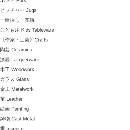
ポット Pots
その他 e.t.c
ピッチャー Jugs
《雑貨》Living goods
一輪挿し・花瓶
インテリア Interior
こども用 Kids Tableware
アンティークのもの Vintage & Antiques
《作家・工芸》Crafts
お茶・珈琲の時間 Tea & Coffee Time
陶芸 Ceramics
お花の時間 Flower Time
漆器 Lacquerware
お香・フレグランス Incense & Fragrance
木工 Woodwork
ホームオフィス Home Office
ガラス Glass
おでかけ For Outings
金工 Metalwork
《ジュエリー》Jewellery
革 Leather
namiumi
絵画 Painting
竹俣勇壱 Yuichi Takemata
鋳物 Cast Metal
中嶋寿子 Toshiko Nakajima
香 Insence