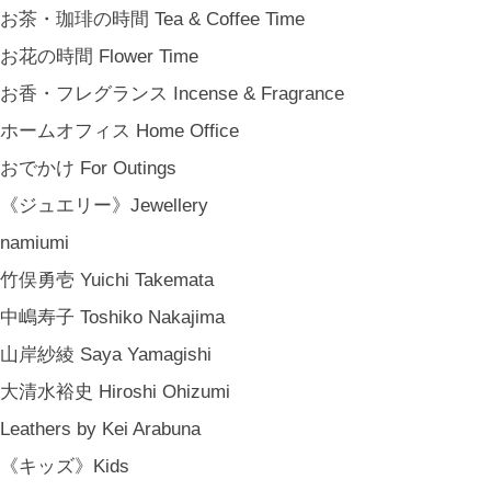
結婚祝い Wedding Gifts
お茶・珈琲の時間 Tea & Coffee Time
結婚式の引出物 Wedding Favors
お花の時間 Flower Time
誕生日プレゼント Birthday Gifts
お香・フレグランス Incense & Fragrance
クリスマス Chiristmas Gifts
ホームオフィス Home Office
こどもの日 Children's Day
おでかけ For Outings
バレンタインデー Valentine's Day
《ジュエリー》Jewellery
《季節のもの》Seasonal
namiumi
春 Spring
竹俣勇壱 Yuichi Takemata
夏 Summer
中嶋寿子 Toshiko Nakajima
秋 Autumn
山岸紗綾 Saya Yamagishi
冬 Winter
大清水裕史 Hiroshi Ohizumi
節句 Seasonal Celebrations
Leathers by Kei Arabuna
《ご予約》Made to Order
《キッズ》Kids