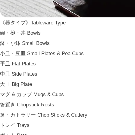
WDH
WASARA
《器タイプ》Tableware Type
一果ニ花 icca nicca
碗・椀・丼 Bowls
そのほか e.t.c
鉢・小鉢 Small Bowls
《食卓》Dining
小皿・豆皿 Small Plates & Pea Cups
家族の食卓 Family Tableware
平皿 Flat Plates
子どもの食卓 Children's Tableware
中皿 Side Plates
一人暮らしの食卓 Tableware for One
大皿 Big Plate
パーティー Party
マグ & カップ Mugs & Cups
アンティークのもの Vintage & Antiques
箸置き Chopstick Rests
《台所》Kitchen
箸・カトラリー Chop Sticks & Cutlery
家事問屋 Kajidonya
トレイ Trays
松野屋 Matsunoya