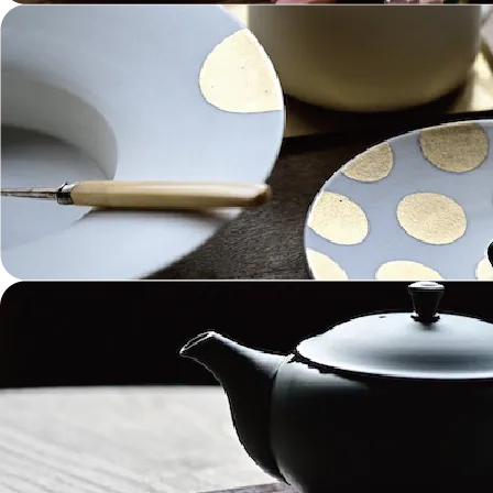
金工 Metalwork
革 Leather
絵画 Painting
鋳物 Cast Metal
香 Insence
その他工芸 e.t.c
《ブランド》Brands
東屋 Azmaya
能作 Nosaku
二上 FUTAGAMI
畑漆器 HATA SHIKKI
薫寿堂 Kunjyudo
織田幸銅器 Odako Douki
ARAS