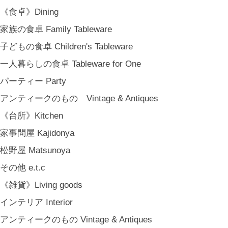
MARY JIMENEZ CO. (3月中旬〜)
《食卓》Dining
《オリジナル》Original
家族の食卓 Family Tableware
《古道具》Vintage & Antiques
子どもの食卓 Children's Tableware
ハナレきりゅう Hanare Kiryuh
一人暮らしの食卓 Tableware for One
《義援金商品》Charity
パーティー Party
《輸入品》Imported goods
アンティークのもの Vintage & Antiques
《ギフト》Gifts
《台所》Kitchen
ギフト包装 Gift Wrapping
家事問屋 Kajidonya
石川・金沢・北陸土産 Local Souvenirs
松野屋 Matsunoya
ちょっとしたプレゼント Petit Gifts
その他 e.t.c
出産祝い Baby Gifts
《雑貨》Living goods
内祝い Thank You Gifts
インテリア Interior
新築祝い Housewarming Gifts
アンティークのもの Vintage & Antiques