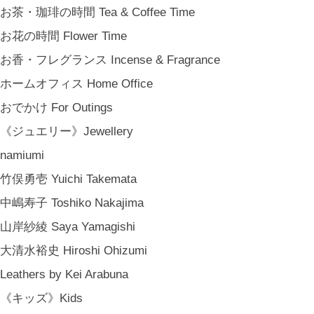
《ギフト》Gifts
お茶・珈琲の時間 Tea & Coffee Time
ギフト包装 Gift Wrapping
お花の時間 Flower Time
石川・金沢・北陸土産 Local Souvenirs
お香・フレグランス Incense & Fragrance
ちょっとしたプレゼント Petit Gifts
ホームオフィス Home Office
出産祝い Baby Gifts
おでかけ For Outings
内祝い Thank You Gifts
《ジュエリー》Jewellery
新築祝い Housewarming Gifts
namiumi
結婚祝い Wedding Gifts
竹俣勇壱 Yuichi Takemata
結婚式の引出物 Wedding Favors
中嶋寿子 Toshiko Nakajima
誕生日プレゼント Birthday Gifts
山岸紗綾 Saya Yamagishi
クリスマス Chiristmas Gifts
大清水裕史 Hiroshi Ohizumi
こどもの日 Children's Day
Leathers by Kei Arabuna
バレンタインデー Valentine's Day
《キッズ》Kids