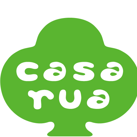
在庫は実店舗と兼用し常に流動しています。在庫切れ
の際はご連絡差し上げます！
Home
《雑貨》Living goods
インテリア Interior
アンティークのもの Vintage & Antiques
お茶・珈琲の時間 Tea & Coffee Time
お花の時間 Flower Time
お香・フレグランス Incense & Fragrance
ホームオフィス Home Office
おでかけ For Outings