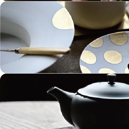
一輪挿し・花瓶
こども用 Kids Tableware
《作家・工芸》Crafts
陶芸 Ceramics
漆器 Lacquerware
木工 Woodwork
ガラス Glass
金工 Metalwork
革 Leather
絵画 Painting
鋳物 Cast Metal
香 Insence
その他工芸 e.t.c