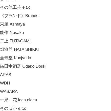
お香・フレグランス Incense & Fragrance
その他工芸 e.t.c
ホームオフィス Home Office
《ブランド》Brands
おでかけ For Outings
東屋 Azmaya
《ジュエリー》Jewellery
能作 Nosaku
namiumi
二上 FUTAGAMI
竹俣勇壱 Yuichi Takemata
畑漆器 HATA SHIKKI
中嶋寿子 Toshiko Nakajima
薫寿堂 Kunjyudo
山岸紗綾 Saya Yamagishi
織田幸銅器 Odako Douki
大清水裕史 Hiroshi Ohizumi
ARAS
Leathers by Kei Arabuna
WDH
《キッズ》Kids
WASARA
こどもの器 Children's Tableware
一果ニ花 icca nicca
木のおもちゃ(ニキティキ) Wooden Toys
そのほか e.t.c