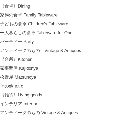
ぬいぐるみ Soft Toys
《食卓》Dining
絵本 Children's Books
家族の食卓 Family Tableware
《食品》Food
子どもの食卓 Children's Tableware
BREW TEA CO
一人暮らしの食卓 Tableware for One
穀雨 Bakery Cokuu
パーティー Party
MONSTER
アンティークのもの Vintage & Antiques
COYA. (3月中旬〜)
《台所》Kitchen
MARY JIMENEZ CO. (3月中旬〜)
家事問屋 Kajidonya
《オリジナル》Original
松野屋 Matsunoya
《古道具》Vintage & Antiques
その他 e.t.c
ハナレきりゅう Hanare Kiryuh
《雑貨》Living goods
《義援金商品》Charity
インテリア Interior
《輸入品》Imported goods
アンティークのもの Vintage & Antiques