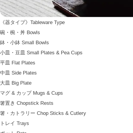
《ブランド》Brands
東屋 Azmaya
能作 Nosaku
《器タイプ》Tableware Type
二上 FUTAGAMI
碗・椀・丼 Bowls
畑漆器 HATA SHIKKI
鉢・小鉢 Small Bowls
薫寿堂 Kunjyudo
小皿・豆皿 Small Plates & Pea Cups
織田幸銅器 Odako Douki
平皿 Flat Plates
ARAS
中皿 Side Plates
WDH
大皿 Big Plate
WASARA
マグ & カップ Mugs & Cups
一果ニ花 icca nicca
箸置き Chopstick Rests
そのほか e.t.c
箸・カトラリー Chop Sticks & Cutlery
《食卓》Dining
トレイ Trays
家族の食卓 Family Tableware