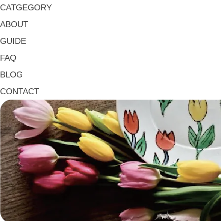
《器タイプ》Tableware Type
CATGEGORY
碗・椀・丼 Bowls
ABOUT
鉢・小鉢 Small Bowls
GUIDE
小皿・豆皿 Small Plates & Pea Cups
FAQ
平皿 Flat Plates
BLOG
中皿 Side Plates
CONTACT
大皿 Big Plate
マグ & カップ Mugs & Cups
箸置き Chopstick Rests
箸・カトラリー Chop Sticks & Cutlery
トレイ Trays
ポット Pots
ピッチャー Jugs