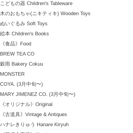
《季節のもの》Seasonal
こどもの器 Children's Tableware
春 Spring
木のおもちゃ(ニキティキ) Wooden Toys
夏 Summer
ぬいぐるみ Soft Toys
秋 Autumn
絵本 Children's Books
冬 Winter
《食品》Food
節句 Seasonal Celebrations
BREW TEA CO
《ご予約》Made to Order
穀雨 Bakery Cokuu
MONSTER
COYA. (3月中旬〜)
MARY JIMENEZ CO. (3月中旬〜)
《オリジナル》Original
《古道具》Vintage & Antiques
ハナレきりゅう Hanare Kiryuh