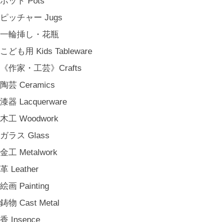
ポット Pots
子どもの食卓 Children's Tableware
ピッチャー Jugs
一人暮らしの食卓 Tableware for One
一輪挿し・花瓶
パーティー Party
こども用 Kids Tableware
アンティークのもの Vintage & Antiques
《作家・工芸》Crafts
《台所》Kitchen
陶芸 Ceramics
家事問屋 Kajidonya
漆器 Lacquerware
松野屋 Matsunoya
木工 Woodwork
その他 e.t.c
ガラス Glass
《雑貨》Living goods
金工 Metalwork
インテリア Interior
革 Leather
アンティークのもの Vintage & Antiques
絵画 Painting
お茶・珈琲の時間 Tea & Coffee Time
鋳物 Cast Metal
お花の時間 Flower Time
香 Insence