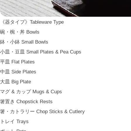
WDH
WASARA
《器タイプ》Tableware Type
一果ニ花 icca nicca
碗・椀・丼 Bowls
そのほか e.t.c
鉢・小鉢 Small Bowls
《食卓》Dining
小皿・豆皿 Small Plates & Pea Cups
家族の食卓 Family Tableware
平皿 Flat Plates
子どもの食卓 Children's Tableware
中皿 Side Plates
一人暮らしの食卓 Tableware for One
大皿 Big Plate
パーティー Party
マグ & カップ Mugs & Cups
アンティークのもの Vintage & Antiques
箸置き Chopstick Rests
《台所》Kitchen
箸・カトラリー Chop Sticks & Cutlery
家事問屋 Kajidonya
トレイ Trays
松野屋 Matsunoya