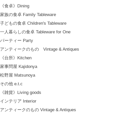
MARY JIMENEZ CO. (3月中旬〜)
《食卓》Dining
《オリジナル》Original
家族の食卓 Family Tableware
《古道具》Vintage & Antiques
子どもの食卓 Children's Tableware
ハナレきりゅう Hanare Kiryuh
一人暮らしの食卓 Tableware for One
《義援金商品》Charity
パーティー Party
《輸入品》Imported goods
アンティークのもの Vintage & Antiques
《ギフト》Gifts
《台所》Kitchen
ギフト包装 Gift Wrapping
家事問屋 Kajidonya
石川・金沢・北陸土産 Local Souvenirs
松野屋 Matsunoya
ちょっとしたプレゼント Petit Gifts
その他 e.t.c
出産祝い Baby Gifts
《雑貨》Living goods
内祝い Thank You Gifts
インテリア Interior
新築祝い Housewarming Gifts
アンティークのもの Vintage & Antiques