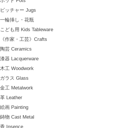
ポット Pots
その他 e.t.c
ピッチャー Jugs
《雑貨》Living goods
一輪挿し・花瓶
インテリア Interior
こども用 Kids Tableware
アンティークのもの Vintage & Antiques
《作家・工芸》Crafts
お茶・珈琲の時間 Tea & Coffee Time
陶芸 Ceramics
お花の時間 Flower Time
漆器 Lacquerware
お香・フレグランス Incense & Fragrance
木工 Woodwork
ホームオフィス Home Office
ガラス Glass
おでかけ For Outings
金工 Metalwork
《ジュエリー》Jewellery
革 Leather
namiumi
絵画 Painting
竹俣勇壱 Yuichi Takemata
鋳物 Cast Metal
中嶋寿子 Toshiko Nakajima
香 Insence