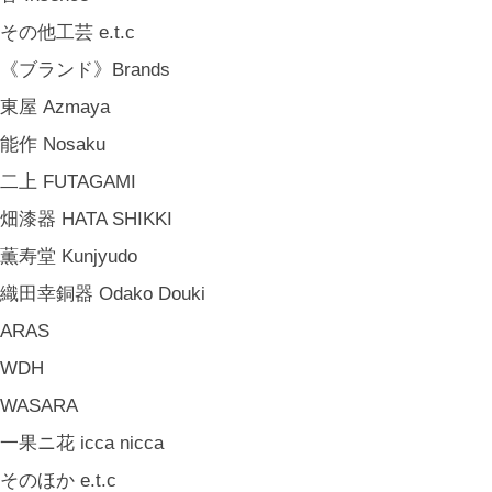
山岸紗綾 Saya Yamagishi
その他工芸 e.t.c
大清水裕史 Hiroshi Ohizumi
《ブランド》Brands
Leathers by Kei Arabuna
東屋 Azmaya
《キッズ》Kids
能作 Nosaku
こどもの器 Children's Tableware
二上 FUTAGAMI
木のおもちゃ(ニキティキ) Wooden Toys
畑漆器 HATA SHIKKI
ぬいぐるみ Soft Toys
薫寿堂 Kunjyudo
絵本 Children's Books
織田幸銅器 Odako Douki
《食品》Food
ARAS
BREW TEA CO
WDH
穀雨 Bakery Cokuu
WASARA
MONSTER
一果ニ花 icca nicca
COYA. (3月中旬〜)
そのほか e.t.c