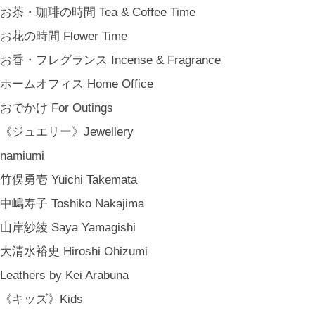
結婚祝い Wedding Gifts
お茶・珈琲の時間 Tea & Coffee Time
結婚式の引出物 Wedding Favors
お花の時間 Flower Time
誕生日プレゼント Birthday Gifts
お香・フレグランス Incense & Fragrance
クリスマス Chiristmas Gifts
ホームオフィス Home Office
こどもの日 Children's Day
おでかけ For Outings
バレンタインデー Valentine's Day
《ジュエリー》Jewellery
《季節のもの》Seasonal
namiumi
春 Spring
竹俣勇壱 Yuichi Takemata
夏 Summer
中嶋寿子 Toshiko Nakajima
秋 Autumn
山岸紗綾 Saya Yamagishi
冬 Winter
大清水裕史 Hiroshi Ohizumi
節句 Seasonal Celebrations
Leathers by Kei Arabuna
《ご予約》Made to Order
《キッズ》Kids