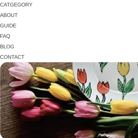
マグ & カップ Mugs & Cups
CATGEGORY
箸置き Chopstick Rests
ABOUT
箸・カトラリー Chop Sticks & Cutlery
GUIDE
トレイ Trays
FAQ
ポット Pots
BLOG
ピッチャー Jugs
CONTACT
一輪挿し・花瓶
こども用 Kids Tableware
《作家・工芸》Crafts
陶芸 Ceramics
漆器 Lacquerware
木工 Woodwork
ガラス Glass