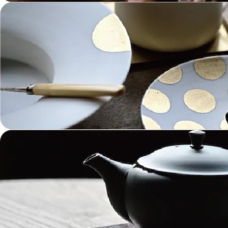
金工 Metalwork
革 Leather
絵画 Painting
鋳物 Cast Metal
香 Insence
その他工芸 e.t.c
《ブランド》Brands
東屋 Azmaya
能作 Nosaku
二上 FUTAGAMI
畑漆器 HATA SHIKKI
薫寿堂 Kunjyudo
織田幸銅器 Odako Douki
ARAS