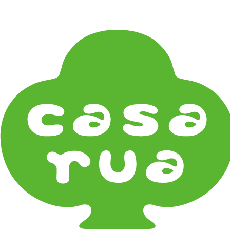
在庫は実店舗と兼用し常に流動しています。在庫切れ
の際はご連絡差し上げます！
Home
《ギフト》Gifts
ギフト包装 Gift Wrapping
《器タイプ》Tableware Type
碗・椀・丼 Bowls
鉢・小鉢 Small Bowls
小皿・豆皿 Small Plates & Pea Cups
平皿 Flat Plates
中皿 Side Plates
大皿 Big Plate