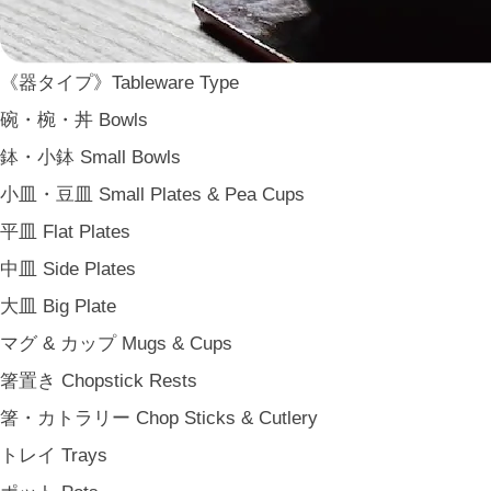
WDH
WASARA
《器タイプ》Tableware Type
一果ニ花 icca nicca
碗・椀・丼 Bowls
そのほか e.t.c
鉢・小鉢 Small Bowls
《食卓》Dining
小皿・豆皿 Small Plates & Pea Cups
家族の食卓 Family Tableware
平皿 Flat Plates
子どもの食卓 Children's Tableware
中皿 Side Plates
一人暮らしの食卓 Tableware for One
大皿 Big Plate
パーティー Party
マグ & カップ Mugs & Cups
アンティークのもの Vintage & Antiques
箸置き Chopstick Rests
《台所》Kitchen
箸・カトラリー Chop Sticks & Cutlery
家事問屋 Kajidonya
トレイ Trays
松野屋 Matsunoya