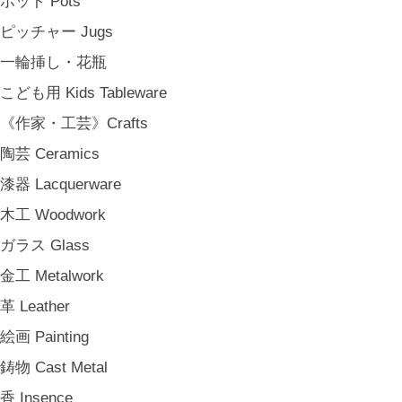
ポット Pots
その他 e.t.c
ピッチャー Jugs
《雑貨》Living goods
一輪挿し・花瓶
インテリア Interior
こども用 Kids Tableware
アンティークのもの Vintage & Antiques
《作家・工芸》Crafts
お茶・珈琲の時間 Tea & Coffee Time
陶芸 Ceramics
お花の時間 Flower Time
漆器 Lacquerware
お香・フレグランス Incense & Fragrance
木工 Woodwork
ホームオフィス Home Office
ガラス Glass
おでかけ For Outings
金工 Metalwork
《ジュエリー》Jewellery
革 Leather
namiumi
絵画 Painting
竹俣勇壱 Yuichi Takemata
鋳物 Cast Metal
中嶋寿子 Toshiko Nakajima
香 Insence