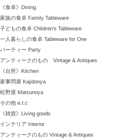
MARY JIMENEZ CO. (3月中旬〜)
《食卓》Dining
《オリジナル》Original
家族の食卓 Family Tableware
《古道具》Vintage & Antiques
子どもの食卓 Children's Tableware
ハナレきりゅう Hanare Kiryuh
一人暮らしの食卓 Tableware for One
《義援金商品》Charity
パーティー Party
《輸入品》Imported goods
アンティークのもの Vintage & Antiques
《ギフト》Gifts
《台所》Kitchen
ギフト包装 Gift Wrapping
家事問屋 Kajidonya
石川・金沢・北陸土産 Local Souvenirs
松野屋 Matsunoya
ちょっとしたプレゼント Petit Gifts
その他 e.t.c
出産祝い Baby Gifts
《雑貨》Living goods
内祝い Thank You Gifts
インテリア Interior
新築祝い Housewarming Gifts
アンティークのもの Vintage & Antiques