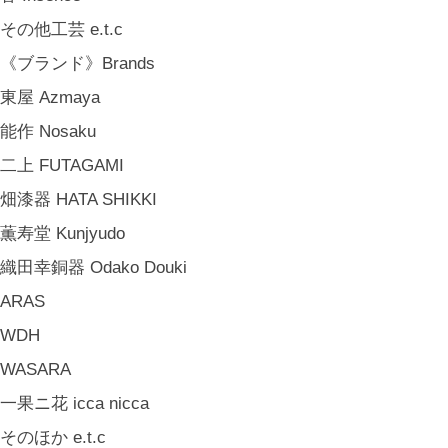
山岸紗綾 Saya Yamagishi
その他工芸 e.t.c
大清水裕史 Hiroshi Ohizumi
《ブランド》Brands
Leathers by Kei Arabuna
東屋 Azmaya
《キッズ》Kids
能作 Nosaku
こどもの器 Children's Tableware
二上 FUTAGAMI
木のおもちゃ(ニキティキ) Wooden Toys
畑漆器 HATA SHIKKI
ぬいぐるみ Soft Toys
薫寿堂 Kunjyudo
絵本 Children's Books
織田幸銅器 Odako Douki
《食品》Food
ARAS
BREW TEA CO
WDH
穀雨 Bakery Cokuu
WASARA
MONSTER
一果ニ花 icca nicca
COYA. (3月中旬〜)
そのほか e.t.c