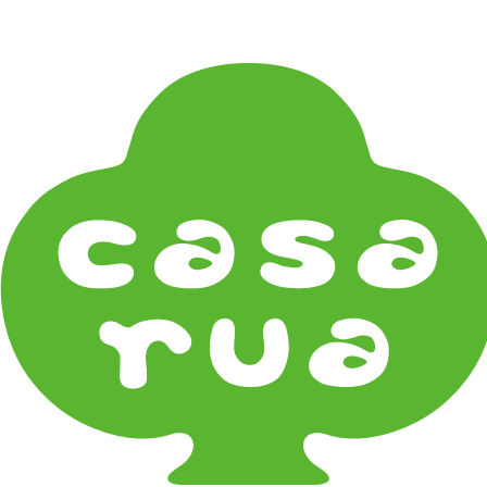
在庫は実店舗と兼用し常に流動しています。在庫切れ
の際はご連絡差し上げます！
Home
《器タイプ》Tableware Type
箸・カトラリー Chop Sticks & Cutlery
《器タイプ》Tableware Type
碗・椀・丼 Bowls
鉢・小鉢 Small Bowls
小皿・豆皿 Small Plates & Pea Cups
平皿 Flat Plates
中皿 Side Plates
大皿 Big Plate