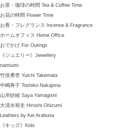
結婚祝い Wedding Gifts
お茶・珈琲の時間 Tea & Coffee Time
結婚式の引出物 Wedding Favors
お花の時間 Flower Time
誕生日プレゼント Birthday Gifts
お香・フレグランス Incense & Fragrance
クリスマス Chiristmas Gifts
ホームオフィス Home Office
こどもの日 Children's Day
おでかけ For Outings
バレンタインデー Valentine's Day
《ジュエリー》Jewellery
《季節のもの》Seasonal
namiumi
春 Spring
竹俣勇壱 Yuichi Takemata
夏 Summer
中嶋寿子 Toshiko Nakajima
秋 Autumn
山岸紗綾 Saya Yamagishi
冬 Winter
大清水裕史 Hiroshi Ohizumi
節句 Seasonal Celebrations
Leathers by Kei Arabuna
《ご予約》Made to Order
《キッズ》Kids