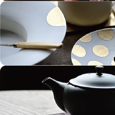
金工 Metalwork
革 Leather
絵画 Painting
鋳物 Cast Metal
香 Insence
その他工芸 e.t.c
《ブランド》Brands
東屋 Azmaya
能作 Nosaku
二上 FUTAGAMI
畑漆器 HATA SHIKKI
薫寿堂 Kunjyudo
織田幸銅器 Odako Douki
ARAS