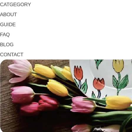
マグ & カップ Mugs & Cups
CATGEGORY
箸置き Chopstick Rests
ABOUT
箸・カトラリー Chop Sticks & Cutlery
GUIDE
トレイ Trays
FAQ
ポット Pots
BLOG
ピッチャー Jugs
CONTACT
一輪挿し・花瓶
こども用 Kids Tableware
《作家・工芸》Crafts
陶芸 Ceramics
漆器 Lacquerware
木工 Woodwork
ガラス Glass