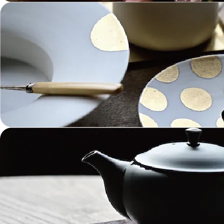
金工 Metalwork
革 Leather
絵画 Painting
鋳物 Cast Metal
香 Insence
その他工芸 e.t.c
《ブランド》Brands
東屋 Azmaya
能作 Nosaku
二上 FUTAGAMI
畑漆器 HATA SHIKKI
薫寿堂 Kunjyudo
織田幸銅器 Odako Douki
ARAS