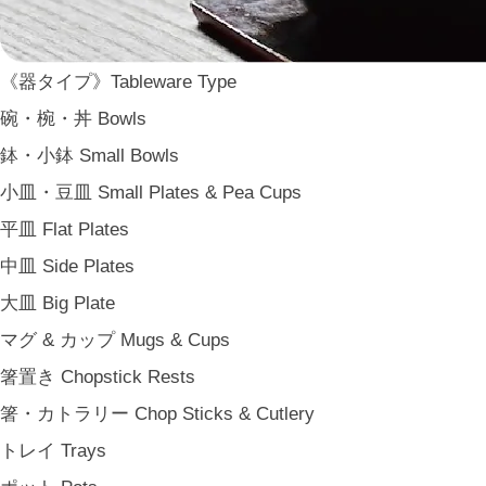
WDH
WASARA
《器タイプ》Tableware Type
一果ニ花 icca nicca
碗・椀・丼 Bowls
そのほか e.t.c
鉢・小鉢 Small Bowls
《食卓》Dining
小皿・豆皿 Small Plates & Pea Cups
家族の食卓 Family Tableware
平皿 Flat Plates
子どもの食卓 Children's Tableware
中皿 Side Plates
一人暮らしの食卓 Tableware for One
大皿 Big Plate
パーティー Party
マグ & カップ Mugs & Cups
アンティークのもの Vintage & Antiques
箸置き Chopstick Rests
《台所》Kitchen
箸・カトラリー Chop Sticks & Cutlery
家事問屋 Kajidonya
トレイ Trays
松野屋 Matsunoya