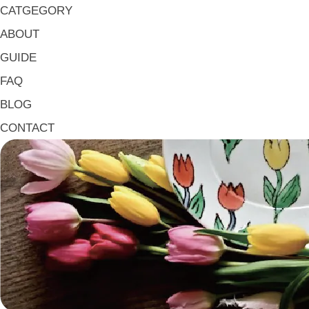
マグ & カップ Mugs & Cups
CATGEGORY
箸置き Chopstick Rests
ABOUT
箸・カトラリー Chop Sticks & Cutlery
GUIDE
トレイ Trays
FAQ
ポット Pots
BLOG
ピッチャー Jugs
CONTACT
一輪挿し・花瓶
こども用 Kids Tableware
《作家・工芸》Crafts
陶芸 Ceramics
漆器 Lacquerware
木工 Woodwork
ガラス Glass