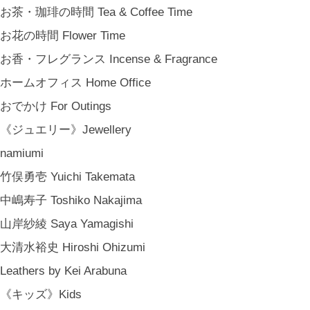
結婚祝い Wedding Gifts
お茶・珈琲の時間 Tea & Coffee Time
結婚式の引出物 Wedding Favors
お花の時間 Flower Time
誕生日プレゼント Birthday Gifts
お香・フレグランス Incense & Fragrance
クリスマス Chiristmas Gifts
ホームオフィス Home Office
こどもの日 Children's Day
おでかけ For Outings
バレンタインデー Valentine's Day
《ジュエリー》Jewellery
《季節のもの》Seasonal
namiumi
春 Spring
竹俣勇壱 Yuichi Takemata
夏 Summer
中嶋寿子 Toshiko Nakajima
秋 Autumn
山岸紗綾 Saya Yamagishi
冬 Winter
大清水裕史 Hiroshi Ohizumi
節句 Seasonal Celebrations
Leathers by Kei Arabuna
《ご予約》Made to Order
《キッズ》Kids