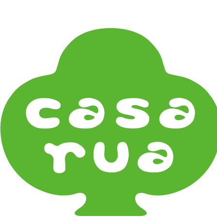
在
Home
《ギフト》Gifts
石川・金沢・北陸土産 Local Souvenirs
《器タイプ》Tableware Type
碗・椀・丼 Bowls
鉢・小鉢 Small Bowls
小皿・豆皿 Small Plates & Pea Cups
平皿 Flat Plates
中皿 Side Plates
大皿 Big Plate