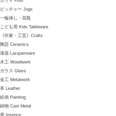
ポット Pots
その他 e.t.c
ピッチャー Jugs
《雑貨》Living goods
一輪挿し・花瓶
インテリア Interior
こども用 Kids Tableware
アンティークのもの Vintage & Antiques
《作家・工芸》Crafts
お茶・珈琲の時間 Tea & Coffee Time
陶芸 Ceramics
お花の時間 Flower Time
漆器 Lacquerware
お香・フレグランス Incense & Fragrance
木工 Woodwork
ホームオフィス Home Office
ガラス Glass
おでかけ For Outings
金工 Metalwork
《ジュエリー》Jewellery
革 Leather
namiumi
絵画 Painting
竹俣勇壱 Yuichi Takemata
鋳物 Cast Metal
中嶋寿子 Toshiko Nakajima
香 Insence