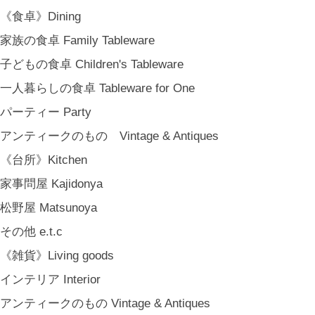
MARY JIMENEZ CO. (3月中旬〜)
《食卓》Dining
《オリジナル》Original
家族の食卓 Family Tableware
《古道具》Vintage & Antiques
子どもの食卓 Children's Tableware
ハナレきりゅう Hanare Kiryuh
一人暮らしの食卓 Tableware for One
《義援金商品》Charity
パーティー Party
《輸入品》Imported goods
アンティークのもの Vintage & Antiques
《ギフト》Gifts
《台所》Kitchen
ギフト包装 Gift Wrapping
家事問屋 Kajidonya
石川・金沢・北陸土産 Local Souvenirs
松野屋 Matsunoya
ちょっとしたプレゼント Petit Gifts
その他 e.t.c
出産祝い Baby Gifts
《雑貨》Living goods
内祝い Thank You Gifts
インテリア Interior
新築祝い Housewarming Gifts
アンティークのもの Vintage & Antiques