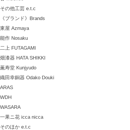
山岸紗綾 Saya Yamagishi
その他工芸 e.t.c
大清水裕史 Hiroshi Ohizumi
《ブランド》Brands
Leathers by Kei Arabuna
東屋 Azmaya
《キッズ》Kids
能作 Nosaku
こどもの器 Children's Tableware
二上 FUTAGAMI
木のおもちゃ(ニキティキ) Wooden Toys
畑漆器 HATA SHIKKI
ぬいぐるみ Soft Toys
薫寿堂 Kunjyudo
絵本 Children's Books
織田幸銅器 Odako Douki
《食品》Food
ARAS
BREW TEA CO
WDH
穀雨 Bakery Cokuu
WASARA
MONSTER
一果ニ花 icca nicca
COYA. (3月中旬〜)
そのほか e.t.c