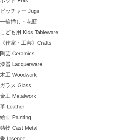
ポット Pots
その他 e.t.c
ピッチャー Jugs
《雑貨》Living goods
一輪挿し・花瓶
インテリア Interior
こども用 Kids Tableware
アンティークのもの Vintage & Antiques
《作家・工芸》Crafts
お茶・珈琲の時間 Tea & Coffee Time
陶芸 Ceramics
お花の時間 Flower Time
漆器 Lacquerware
お香・フレグランス Incense & Fragrance
木工 Woodwork
ホームオフィス Home Office
ガラス Glass
おでかけ For Outings
金工 Metalwork
《ジュエリー》Jewellery
革 Leather
namiumi
絵画 Painting
竹俣勇壱 Yuichi Takemata
鋳物 Cast Metal
中嶋寿子 Toshiko Nakajima
香 Insence