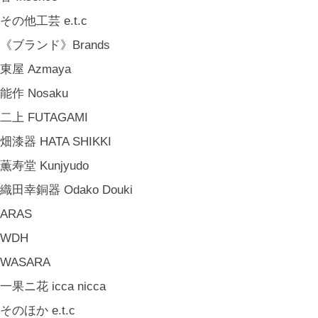
山岸紗綾 Saya Yamagishi
その他工芸 e.t.c
大清水裕史 Hiroshi Ohizumi
《ブランド》Brands
Leathers by Kei Arabuna
東屋 Azmaya
《キッズ》Kids
能作 Nosaku
こどもの器 Children's Tableware
二上 FUTAGAMI
木のおもちゃ(ニキティキ) Wooden Toys
畑漆器 HATA SHIKKI
ぬいぐるみ Soft Toys
薫寿堂 Kunjyudo
絵本 Children's Books
織田幸銅器 Odako Douki
《食品》Food
ARAS
BREW TEA CO
WDH
穀雨 Bakery Cokuu
WASARA
MONSTER
一果ニ花 icca nicca
COYA. (3月中旬〜)
そのほか e.t.c