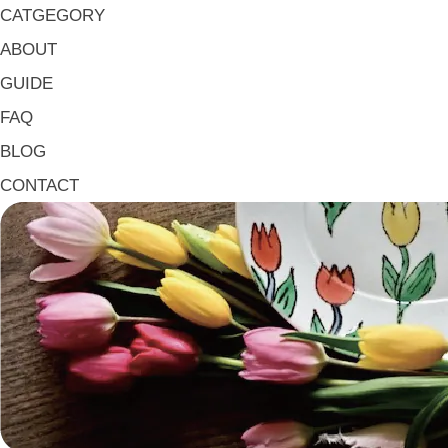
マグ & カップ Mugs & Cups
CATGEGORY
箸置き Chopstick Rests
ABOUT
箸・カトラリー Chop Sticks & Cutlery
GUIDE
トレイ Trays
FAQ
ポット Pots
BLOG
ピッチャー Jugs
CONTACT
一輪挿し・花瓶
こども用 Kids Tableware
《作家・工芸》Crafts
陶芸 Ceramics
漆器 Lacquerware
木工 Woodwork
ガラス Glass