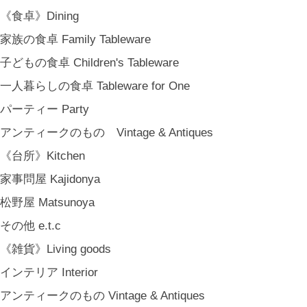
MARY JIMENEZ CO. (3月中旬〜)
《食卓》Dining
《オリジナル》Original
家族の食卓 Family Tableware
《古道具》Vintage & Antiques
子どもの食卓 Children's Tableware
ハナレきりゅう Hanare Kiryuh
一人暮らしの食卓 Tableware for One
《義援金商品》Charity
パーティー Party
《輸入品》Imported goods
アンティークのもの Vintage & Antiques
《ギフト》Gifts
《台所》Kitchen
ギフト包装 Gift Wrapping
家事問屋 Kajidonya
石川・金沢・北陸土産 Local Souvenirs
松野屋 Matsunoya
ちょっとしたプレゼント Petit Gifts
その他 e.t.c
出産祝い Baby Gifts
《雑貨》Living goods
内祝い Thank You Gifts
インテリア Interior
新築祝い Housewarming Gifts
アンティークのもの Vintage & Antiques