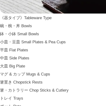
WDH
WASARA
《器タイプ》Tableware Type
一果ニ花 icca nicca
碗・椀・丼 Bowls
そのほか e.t.c
鉢・小鉢 Small Bowls
《食卓》Dining
小皿・豆皿 Small Plates & Pea Cups
家族の食卓 Family Tableware
平皿 Flat Plates
子どもの食卓 Children's Tableware
中皿 Side Plates
一人暮らしの食卓 Tableware for One
大皿 Big Plate
パーティー Party
マグ & カップ Mugs & Cups
アンティークのもの Vintage & Antiques
箸置き Chopstick Rests
《台所》Kitchen
箸・カトラリー Chop Sticks & Cutlery
家事問屋 Kajidonya
トレイ Trays
松野屋 Matsunoya