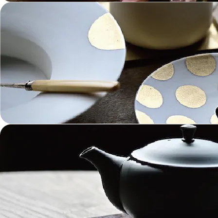
金工 Metalwork
革 Leather
絵画 Painting
鋳物 Cast Metal
香 Insence
その他工芸 e.t.c
《ブランド》Brands
東屋 Azmaya
能作 Nosaku
二上 FUTAGAMI
畑漆器 HATA SHIKKI
薫寿堂 Kunjyudo
織田幸銅器 Odako Douki
ARAS