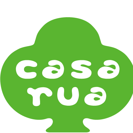
在庫は実店舗と兼用し常に流動しています。在庫切れ
の際はご連絡差し上げます！
Home
《キッズ》Kids
こどもの器 Children's Tableware
《器タイプ》Tableware Type
碗・椀・丼 Bowls
鉢・小鉢 Small Bowls
小皿・豆皿 Small Plates & Pea Cups
平皿 Flat Plates
中皿 Side Plates
大皿 Big Plate