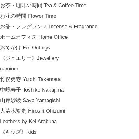
結婚祝い Wedding Gifts
お茶・珈琲の時間 Tea & Coffee Time
結婚式の引出物 Wedding Favors
お花の時間 Flower Time
誕生日プレゼント Birthday Gifts
お香・フレグランス Incense & Fragrance
クリスマス Chiristmas Gifts
ホームオフィス Home Office
こどもの日 Children's Day
おでかけ For Outings
バレンタインデー Valentine's Day
《ジュエリー》Jewellery
《季節のもの》Seasonal
namiumi
春 Spring
竹俣勇壱 Yuichi Takemata
夏 Summer
中嶋寿子 Toshiko Nakajima
秋 Autumn
山岸紗綾 Saya Yamagishi
冬 Winter
大清水裕史 Hiroshi Ohizumi
節句 Seasonal Celebrations
Leathers by Kei Arabuna
《ご予約》Made to Order
《キッズ》Kids