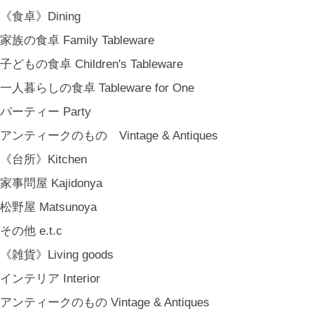
MARY JIMENEZ CO. (3月中旬〜)
《食卓》Dining
《オリジナル》Original
家族の食卓 Family Tableware
《古道具》Vintage & Antiques
子どもの食卓 Children's Tableware
ハナレきりゅう Hanare Kiryuh
一人暮らしの食卓 Tableware for One
《義援金商品》Charity
パーティー Party
《輸入品》Imported goods
アンティークのもの Vintage & Antiques
《ギフト》Gifts
《台所》Kitchen
ギフト包装 Gift Wrapping
家事問屋 Kajidonya
石川・金沢・北陸土産 Local Souvenirs
松野屋 Matsunoya
ちょっとしたプレゼント Petit Gifts
その他 e.t.c
出産祝い Baby Gifts
《雑貨》Living goods
内祝い Thank You Gifts
インテリア Interior
新築祝い Housewarming Gifts
アンティークのもの Vintage & Antiques