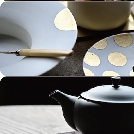
金工 Metalwork
革 Leather
絵画 Painting
鋳物 Cast Metal
香 Insence
その他工芸 e.t.c
《ブランド》Brands
東屋 Azmaya
能作 Nosaku
二上 FUTAGAMI
畑漆器 HATA SHIKKI
薫寿堂 Kunjyudo
織田幸銅器 Odako Douki
ARAS