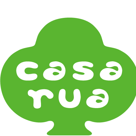
在庫は実店舗と兼用し常に流動しています。在庫切れ
の際はご連絡差し上げます！
Home
《ブランド》Brands
ARAS
《器タイプ》Tableware Type
碗・椀・丼 Bowls
鉢・小鉢 Small Bowls
小皿・豆皿 Small Plates & Pea Cups
平皿 Flat Plates
中皿 Side Plates
大皿 Big Plate