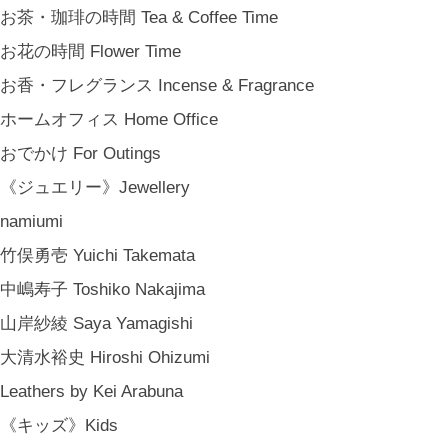
結婚祝い Wedding Gifts
お茶・珈琲の時間 Tea & Coffee Time
結婚式の引出物 Wedding Favors
お花の時間 Flower Time
誕生日プレゼント Birthday Gifts
お香・フレグランス Incense & Fragrance
クリスマス Chiristmas Gifts
ホームオフィス Home Office
こどもの日 Children's Day
おでかけ For Outings
バレンタインデー Valentine's Day
《ジュエリー》Jewellery
《季節のもの》Seasonal
namiumi
春 Spring
竹俣勇壱 Yuichi Takemata
夏 Summer
中嶋寿子 Toshiko Nakajima
秋 Autumn
山岸紗綾 Saya Yamagishi
冬 Winter
大清水裕史 Hiroshi Ohizumi
節句 Seasonal Celebrations
Leathers by Kei Arabuna
《ご予約》Made to Order
《キッズ》Kids