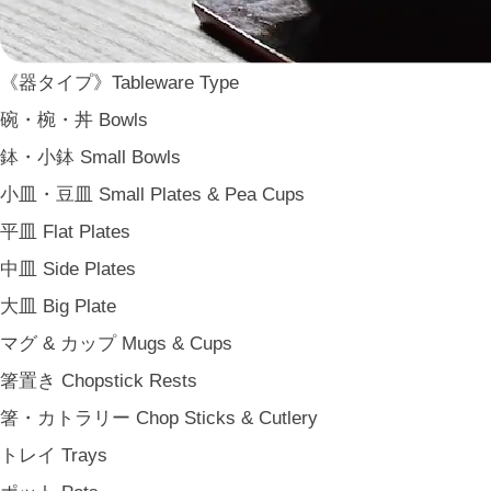
WDH
WASARA
《器タイプ》Tableware Type
一果ニ花 icca nicca
碗・椀・丼 Bowls
そのほか e.t.c
鉢・小鉢 Small Bowls
《食卓》Dining
小皿・豆皿 Small Plates & Pea Cups
家族の食卓 Family Tableware
平皿 Flat Plates
子どもの食卓 Children's Tableware
中皿 Side Plates
一人暮らしの食卓 Tableware for One
大皿 Big Plate
パーティー Party
マグ & カップ Mugs & Cups
アンティークのもの Vintage & Antiques
箸置き Chopstick Rests
《台所》Kitchen
箸・カトラリー Chop Sticks & Cutlery
家事問屋 Kajidonya
トレイ Trays
松野屋 Matsunoya