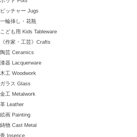
ポット Pots
その他 e.t.c
ピッチャー Jugs
《雑貨》Living goods
一輪挿し・花瓶
インテリア Interior
こども用 Kids Tableware
アンティークのもの Vintage & Antiques
《作家・工芸》Crafts
お茶・珈琲の時間 Tea & Coffee Time
陶芸 Ceramics
お花の時間 Flower Time
漆器 Lacquerware
お香・フレグランス Incense & Fragrance
木工 Woodwork
ホームオフィス Home Office
ガラス Glass
おでかけ For Outings
金工 Metalwork
《ジュエリー》Jewellery
革 Leather
namiumi
絵画 Painting
竹俣勇壱 Yuichi Takemata
鋳物 Cast Metal
中嶋寿子 Toshiko Nakajima
香 Insence