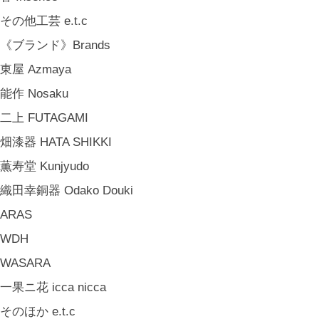
山岸紗綾 Saya Yamagishi
その他工芸 e.t.c
大清水裕史 Hiroshi Ohizumi
《ブランド》Brands
Leathers by Kei Arabuna
東屋 Azmaya
《キッズ》Kids
能作 Nosaku
こどもの器 Children's Tableware
二上 FUTAGAMI
木のおもちゃ(ニキティキ) Wooden Toys
畑漆器 HATA SHIKKI
ぬいぐるみ Soft Toys
薫寿堂 Kunjyudo
絵本 Children's Books
織田幸銅器 Odako Douki
《食品》Food
ARAS
BREW TEA CO
WDH
穀雨 Bakery Cokuu
WASARA
MONSTER
一果ニ花 icca nicca
COYA. (3月中旬〜)
そのほか e.t.c