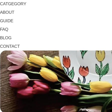
マグ & カップ Mugs & Cups
CATGEGORY
箸置き Chopstick Rests
ABOUT
箸・カトラリー Chop Sticks & Cutlery
GUIDE
トレイ Trays
FAQ
ポット Pots
BLOG
ピッチャー Jugs
CONTACT
一輪挿し・花瓶
こども用 Kids Tableware
《作家・工芸》Crafts
陶芸 Ceramics
漆器 Lacquerware
木工 Woodwork
ガラス Glass