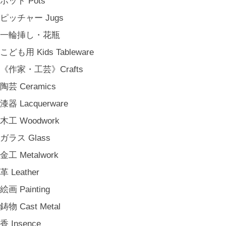
ポット Pots
《雑貨》Living goods
ピッチャー Jugs
インテリア Interior
一輪挿し・花瓶
アンティークのもの Vintage & Antiques
こども用 Kids Tableware
お茶・珈琲の時間 Tea & Coffee Time
《作家・工芸》Crafts
お花の時間 Flower Time
陶芸 Ceramics
お香・フレグランス Incense & Fragrance
漆器 Lacquerware
ホームオフィス Home Office
木工 Woodwork
おでかけ For Outings
ガラス Glass
《ジュエリー》Jewellery
金工 Metalwork
namiumi
革 Leather
竹俣勇壱 Yuichi Takemata
絵画 Painting
中嶋寿子 Toshiko Nakajima
鋳物 Cast Metal
山岸紗綾 Saya Yamagishi
香 Insence