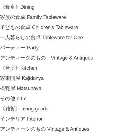
《オリジナル》Original
《食卓》Dining
《古道具》Vintage & Antiques
家族の食卓 Family Tableware
ハナレきりゅう Hanare Kiryuh
子どもの食卓 Children's Tableware
《義援金商品》Charity
一人暮らしの食卓 Tableware for One
《輸入品》Imported goods
パーティー Party
《ギフト》Gifts
アンティークのもの Vintage & Antiques
ギフト包装 Gift Wrapping
《台所》Kitchen
石川・金沢・北陸土産 Local Souvenirs
家事問屋 Kajidonya
ちょっとしたプレゼント Petit Gifts
松野屋 Matsunoya
出産祝い Baby Gifts
その他 e.t.c
内祝い Thank You Gifts
《雑貨》Living goods
新築祝い Housewarming Gifts
インテリア Interior
結婚祝い Wedding Gifts
アンティークのもの Vintage & Antiques