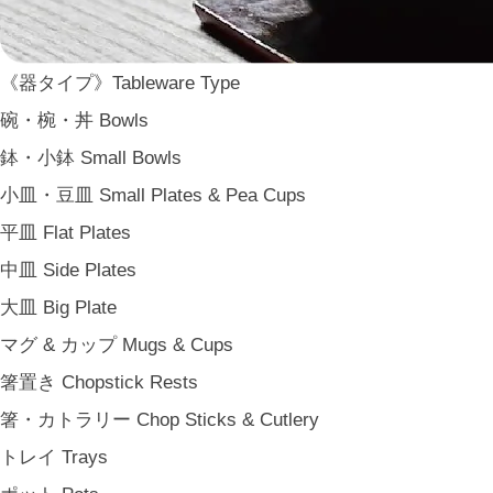
WASARA
一果ニ花 icca nicca
《器タイプ》Tableware Type
そのほか e.t.c
碗・椀・丼 Bowls
《食卓》Dining
鉢・小鉢 Small Bowls
家族の食卓 Family Tableware
小皿・豆皿 Small Plates & Pea Cups
子どもの食卓 Children's Tableware
平皿 Flat Plates
一人暮らしの食卓 Tableware for One
中皿 Side Plates
パーティー Party
大皿 Big Plate
アンティークのもの Vintage & Antiques
マグ & カップ Mugs & Cups
《台所》Kitchen
箸置き Chopstick Rests
家事問屋 Kajidonya
箸・カトラリー Chop Sticks & Cutlery
松野屋 Matsunoya
トレイ Trays
その他 e.t.c