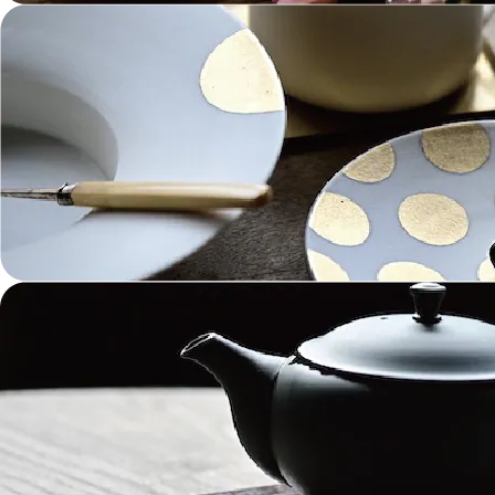
革 Leather
絵画 Painting
鋳物 Cast Metal
香 Insence
その他工芸 e.t.c
《ブランド》Brands
東屋 Azmaya
能作 Nosaku
二上 FUTAGAMI
畑漆器 HATA SHIKKI
薫寿堂 Kunjyudo
織田幸銅器 Odako Douki
ARAS
WDH