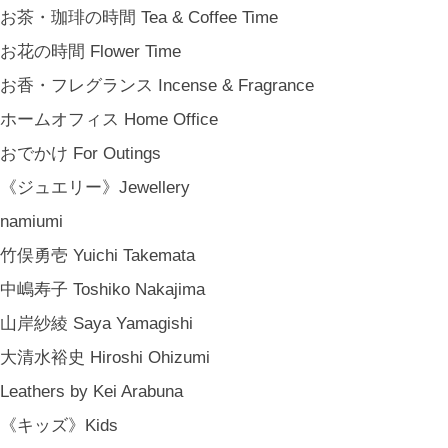
結婚式の引出物 Wedding Favors
お茶・珈琲の時間 Tea & Coffee Time
誕生日プレゼント Birthday Gifts
お花の時間 Flower Time
クリスマス Chiristmas Gifts
お香・フレグランス Incense & Fragrance
こどもの日 Children's Day
ホームオフィス Home Office
バレンタインデー Valentine's Day
おでかけ For Outings
《季節のもの》Seasonal
《ジュエリー》Jewellery
春 Spring
namiumi
夏 Summer
竹俣勇壱 Yuichi Takemata
秋 Autumn
中嶋寿子 Toshiko Nakajima
冬 Winter
山岸紗綾 Saya Yamagishi
節句 Seasonal Celebrations
大清水裕史 Hiroshi Ohizumi
《ご予約》Made to Order
Leathers by Kei Arabuna
《キッズ》Kids