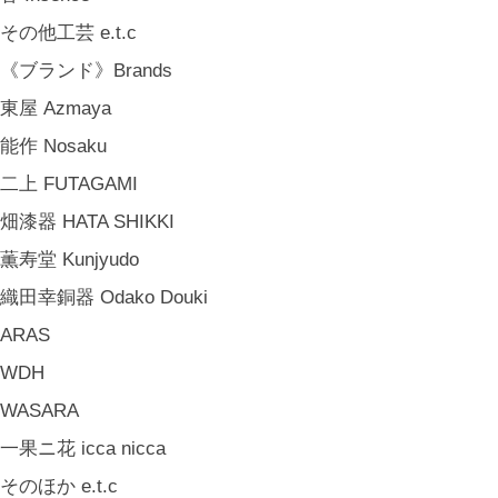
大清水裕史 Hiroshi Ohizumi
その他工芸 e.t.c
Leathers by Kei Arabuna
《ブランド》Brands
《キッズ》Kids
東屋 Azmaya
こどもの器 Children's Tableware
能作 Nosaku
木のおもちゃ(ニキティキ) Wooden Toys
二上 FUTAGAMI
ぬいぐるみ Soft Toys
畑漆器 HATA SHIKKI
絵本 Children's Books
薫寿堂 Kunjyudo
《食品》Food
織田幸銅器 Odako Douki
BREW TEA CO
ARAS
穀雨 Bakery Cokuu
WDH
MONSTER
WASARA
COYA. (3月中旬〜)
一果ニ花 icca nicca
MARY JIMENEZ CO. (3月中旬〜)
そのほか e.t.c