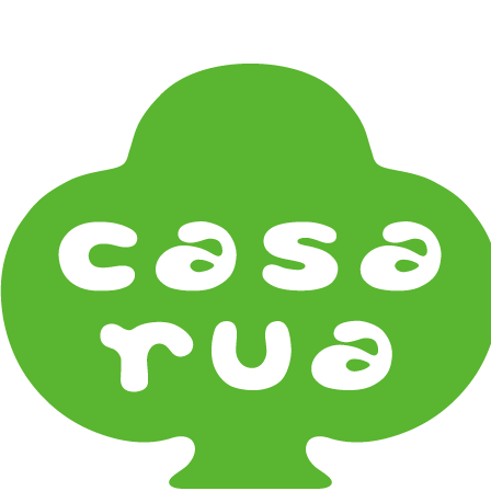
在庫は実店舗と兼用し常に流動しています。在庫切れ
の際はご連絡差し上げます！
Home
《輸入品》Imported goods
《器タイプ》Tableware Type
碗・椀・丼 Bowls
鉢・小鉢 Small Bowls
小皿・豆皿 Small Plates & Pea Cups
平皿 Flat Plates
中皿 Side Plates
大皿 Big Plate
マグ & カップ Mugs & Cups