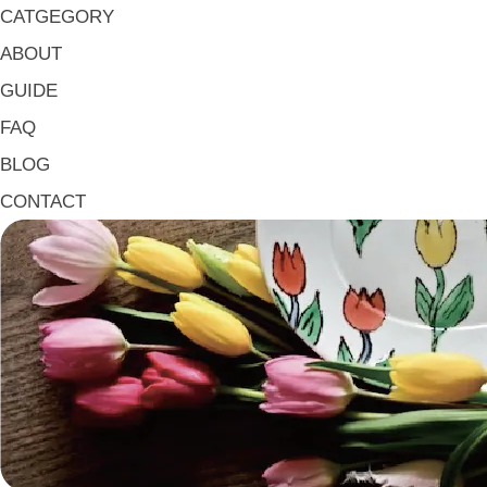
箸置き Chopstick Rests
CATGEGORY
箸・カトラリー Chop Sticks & Cutlery
ABOUT
トレイ Trays
GUIDE
ポット Pots
FAQ
ピッチャー Jugs
BLOG
一輪挿し・花瓶
CONTACT
こども用 Kids Tableware
《作家・工芸》Crafts
陶芸 Ceramics
漆器 Lacquerware
木工 Woodwork
ガラス Glass
金工 Metalwork