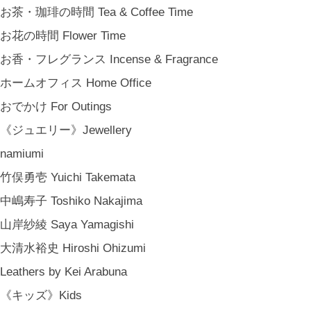
結婚祝い Wedding Gifts
お茶・珈琲の時間 Tea & Coffee Time
結婚式の引出物 Wedding Favors
お花の時間 Flower Time
誕生日プレゼント Birthday Gifts
お香・フレグランス Incense & Fragrance
クリスマス Chiristmas Gifts
ホームオフィス Home Office
こどもの日 Children's Day
おでかけ For Outings
バレンタインデー Valentine's Day
《ジュエリー》Jewellery
《季節のもの》Seasonal
namiumi
春 Spring
竹俣勇壱 Yuichi Takemata
夏 Summer
中嶋寿子 Toshiko Nakajima
秋 Autumn
山岸紗綾 Saya Yamagishi
冬 Winter
大清水裕史 Hiroshi Ohizumi
節句 Seasonal Celebrations
Leathers by Kei Arabuna
《ご予約》Made to Order
《キッズ》Kids