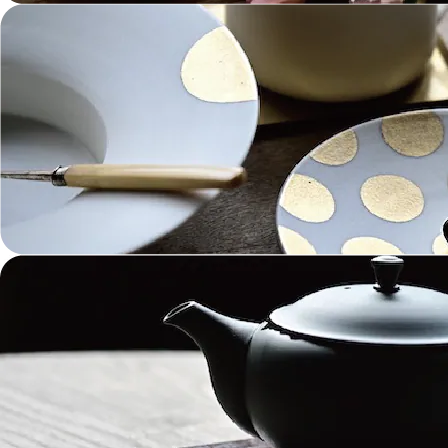
金工 Metalwork
革 Leather
絵画 Painting
鋳物 Cast Metal
香 Insence
その他工芸 e.t.c
《ブランド》Brands
東屋 Azmaya
能作 Nosaku
二上 FUTAGAMI
畑漆器 HATA SHIKKI
薫寿堂 Kunjyudo
織田幸銅器 Odako Douki
ARAS