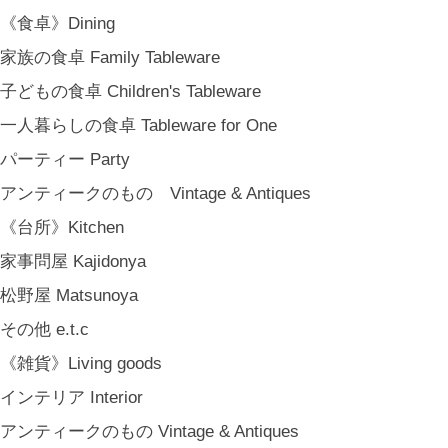
MARY JIMENEZ CO. (3月中旬〜)
《食卓》Dining
《オリジナル》Original
家族の食卓 Family Tableware
《古道具》Vintage & Antiques
子どもの食卓 Children's Tableware
ハナレきりゅう Hanare Kiryuh
一人暮らしの食卓 Tableware for One
《義援金商品》Charity
パーティー Party
《輸入品》Imported goods
アンティークのもの Vintage & Antiques
《ギフト》Gifts
《台所》Kitchen
ギフト包装 Gift Wrapping
家事問屋 Kajidonya
石川・金沢・北陸土産 Local Souvenirs
松野屋 Matsunoya
ちょっとしたプレゼント Petit Gifts
その他 e.t.c
出産祝い Baby Gifts
《雑貨》Living goods
内祝い Thank You Gifts
インテリア Interior
新築祝い Housewarming Gifts
アンティークのもの Vintage & Antiques