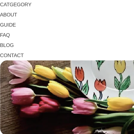
マグ & カップ Mugs & Cups
CATGEGORY
箸置き Chopstick Rests
ABOUT
箸・カトラリー Chop Sticks & Cutlery
GUIDE
トレイ Trays
FAQ
ポット Pots
BLOG
ピッチャー Jugs
CONTACT
一輪挿し・花瓶
こども用 Kids Tableware
《作家・工芸》Crafts
陶芸 Ceramics
漆器 Lacquerware
木工 Woodwork
ガラス Glass