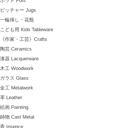
ポット Pots
その他 e.t.c
ピッチャー Jugs
《雑貨》Living goods
一輪挿し・花瓶
インテリア Interior
こども用 Kids Tableware
アンティークのもの Vintage & Antiques
《作家・工芸》Crafts
お茶・珈琲の時間 Tea & Coffee Time
陶芸 Ceramics
お花の時間 Flower Time
漆器 Lacquerware
お香・フレグランス Incense & Fragrance
木工 Woodwork
ホームオフィス Home Office
ガラス Glass
おでかけ For Outings
金工 Metalwork
《ジュエリー》Jewellery
革 Leather
namiumi
絵画 Painting
竹俣勇壱 Yuichi Takemata
鋳物 Cast Metal
中嶋寿子 Toshiko Nakajima
香 Insence