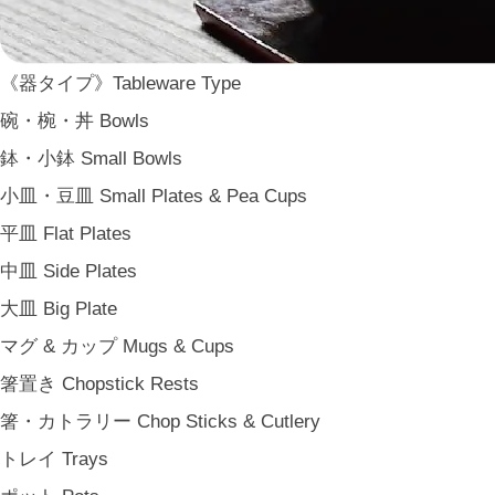
WDH
WASARA
《器タイプ》Tableware Type
一果ニ花 icca nicca
碗・椀・丼 Bowls
そのほか e.t.c
鉢・小鉢 Small Bowls
《食卓》Dining
小皿・豆皿 Small Plates & Pea Cups
家族の食卓 Family Tableware
平皿 Flat Plates
子どもの食卓 Children's Tableware
中皿 Side Plates
一人暮らしの食卓 Tableware for One
大皿 Big Plate
パーティー Party
マグ & カップ Mugs & Cups
アンティークのもの Vintage & Antiques
箸置き Chopstick Rests
《台所》Kitchen
箸・カトラリー Chop Sticks & Cutlery
家事問屋 Kajidonya
トレイ Trays
松野屋 Matsunoya