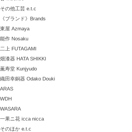
山岸紗綾 Saya Yamagishi
その他工芸 e.t.c
大清水裕史 Hiroshi Ohizumi
《ブランド》Brands
Leathers by Kei Arabuna
東屋 Azmaya
《キッズ》Kids
能作 Nosaku
こどもの器 Children's Tableware
二上 FUTAGAMI
木のおもちゃ(ニキティキ) Wooden Toys
畑漆器 HATA SHIKKI
ぬいぐるみ Soft Toys
薫寿堂 Kunjyudo
絵本 Children's Books
織田幸銅器 Odako Douki
《食品》Food
ARAS
BREW TEA CO
WDH
穀雨 Bakery Cokuu
WASARA
MONSTER
一果ニ花 icca nicca
COYA. (3月中旬〜)
そのほか e.t.c