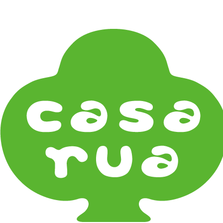
在庫は実店舗と兼用し常に流動しています。在庫切れ
の際はご連絡差し上げます！
Home
《器タイプ》Tableware Type
トレイ Trays
《器タイプ》Tableware Type
碗・椀・丼 Bowls
鉢・小鉢 Small Bowls
小皿・豆皿 Small Plates & Pea Cups
平皿 Flat Plates
中皿 Side Plates
大皿 Big Plate