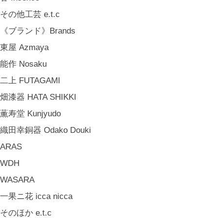
《ジュエリー》Jewellery
その他工芸 e.t.c
namiumi
《ブランド》Brands
竹俣勇壱 Yuichi Takemata
東屋 Azmaya
中嶋寿子 Toshiko Nakajima
能作 Nosaku
山岸紗綾 Saya Yamagishi
二上 FUTAGAMI
大清水裕史 Hiroshi Ohizumi
畑漆器 HATA SHIKKI
Leathers by Kei Arabuna
薫寿堂 Kunjyudo
《キッズ》Kids
織田幸銅器 Odako Douki
こどもの器 Children's Tableware
ARAS
木のおもちゃ(ニキティキ) Wooden Toys
WDH
ぬいぐるみ Soft Toys
WASARA
絵本 Children's Books
一果ニ花 icca nicca
《食品》Food
そのほか e.t.c