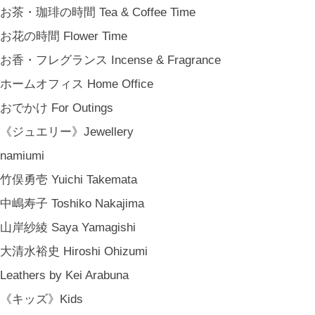
ちょっとしたプレゼント Petit Gifts
お茶・珈琲の時間 Tea & Coffee Time
出産祝い Baby Gifts
お花の時間 Flower Time
内祝い Thank You Gifts
お香・フレグランス Incense & Fragrance
新築祝い Housewarming Gifts
ホームオフィス Home Office
結婚祝い Wedding Gifts
おでかけ For Outings
結婚式の引出物 Wedding Favors
《ジュエリー》Jewellery
誕生日プレゼント Birthday Gifts
namiumi
クリスマス Chiristmas Gifts
竹俣勇壱 Yuichi Takemata
こどもの日 Children's Day
中嶋寿子 Toshiko Nakajima
バレンタインデー Valentine's Day
山岸紗綾 Saya Yamagishi
《季節のもの》Seasonal
大清水裕史 Hiroshi Ohizumi
春 Spring
Leathers by Kei Arabuna
夏 Summer
《キッズ》Kids