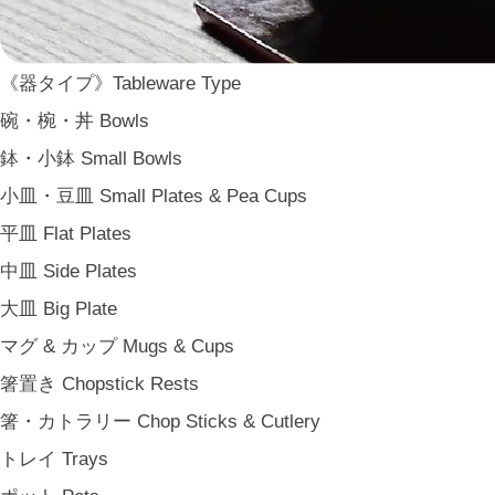
二上 FUTAGAMI
畑漆器 HATA SHIKKI
薫寿堂 Kunjyudo
《器タイプ》Tableware Type
織田幸銅器 Odako Douki
碗・椀・丼 Bowls
ARAS
鉢・小鉢 Small Bowls
WDH
小皿・豆皿 Small Plates & Pea Cups
WASARA
平皿 Flat Plates
一果ニ花 icca nicca
中皿 Side Plates
そのほか e.t.c
大皿 Big Plate
《食卓》Dining
マグ & カップ Mugs & Cups
家族の食卓 Family Tableware
箸置き Chopstick Rests
子どもの食卓 Children's Tableware
箸・カトラリー Chop Sticks & Cutlery
一人暮らしの食卓 Tableware for One
トレイ Trays
パーティー Party