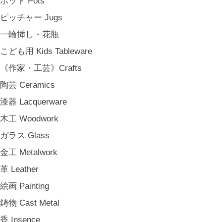
ポット Pots
アンティークのもの Vintage & Antiques
ピッチャー Jugs
《台所》Kitchen
一輪挿し・花瓶
家事問屋 Kajidonya
こども用 Kids Tableware
松野屋 Matsunoya
《作家・工芸》Crafts
その他 e.t.c
陶芸 Ceramics
《雑貨》Living goods
漆器 Lacquerware
インテリア Interior
木工 Woodwork
アンティークのもの Vintage & Antiques
ガラス Glass
お茶・珈琲の時間 Tea & Coffee Time
金工 Metalwork
お花の時間 Flower Time
革 Leather
お香・フレグランス Incense & Fragrance
絵画 Painting
ホームオフィス Home Office
鋳物 Cast Metal
おでかけ For Outings
香 Insence