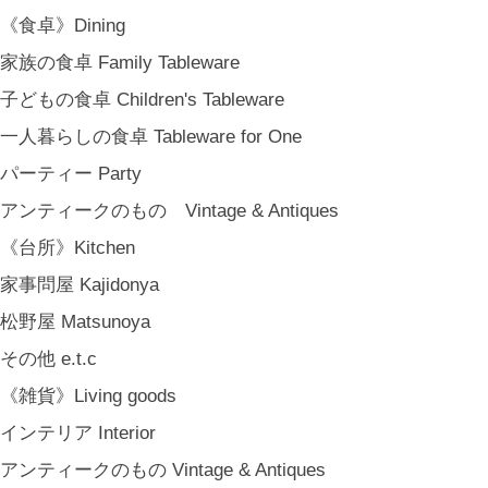
BREW TEA CO
《食卓》Dining
穀雨 Bakery Cokuu
家族の食卓 Family Tableware
MONSTER
子どもの食卓 Children's Tableware
COYA. (3月中旬〜)
一人暮らしの食卓 Tableware for One
MARY JIMENEZ CO. (3月中旬〜)
パーティー Party
《オリジナル》Original
アンティークのもの Vintage & Antiques
《古道具》Vintage & Antiques
《台所》Kitchen
ハナレきりゅう Hanare Kiryuh
家事問屋 Kajidonya
《義援金商品》Charity
松野屋 Matsunoya
《輸入品》Imported goods
その他 e.t.c
《ギフト》Gifts
《雑貨》Living goods
ギフト包装 Gift Wrapping
インテリア Interior
石川・金沢・北陸土産 Local Souvenirs
アンティークのもの Vintage & Antiques