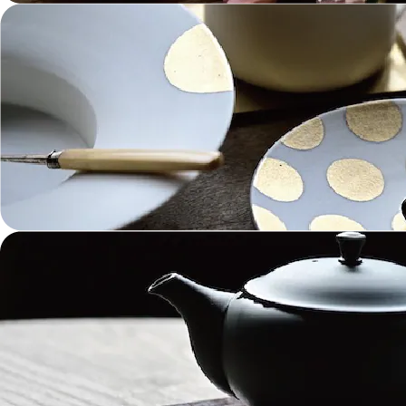
陶芸 Ceramics
漆器 Lacquerware
木工 Woodwork
ガラス Glass
金工 Metalwork
革 Leather
絵画 Painting
鋳物 Cast Metal
香 Insence
その他工芸 e.t.c
《ブランド》Brands
東屋 Azmaya
能作 Nosaku