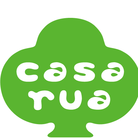
在
Home
《作家・工芸》Crafts
香 Insence
京都 松栄堂 Syoeido
金沢薫香 香屋 Koya
薫寿堂 Kunjyudo
《器タイプ》Tableware Type
碗・椀・丼 Bowls
鉢・小鉢 Small Bowls