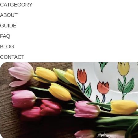
小皿・豆皿 Small Plates & Pea Cups
CATGEGORY
平皿 Flat Plates
ABOUT
中皿 Side Plates
GUIDE
大皿 Big Plate
FAQ
マグ & カップ Mugs & Cups
BLOG
箸置き Chopstick Rests
CONTACT
箸・カトラリー Chop Sticks & Cutlery
トレイ Trays
ポット Pots
ピッチャー Jugs
一輪挿し・花瓶
こども用 Kids Tableware
《作家・工芸》Crafts