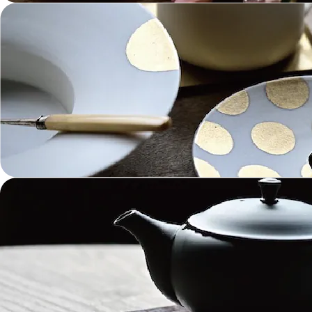
《作家・工芸》Crafts
陶芸 Ceramics
漆器 Lacquerware
木工 Woodwork
ガラス Glass
金工 Metalwork
革 Leather
絵画 Painting
鋳物 Cast Metal
香 Insence
その他工芸 e.t.c
《ブランド》Brands
東屋 Azmaya