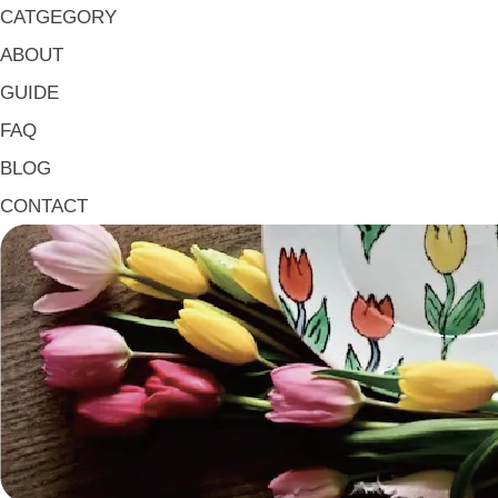
鉢・小鉢 Small Bowls
CATGEGORY
小皿・豆皿 Small Plates & Pea Cups
ABOUT
平皿 Flat Plates
GUIDE
中皿 Side Plates
FAQ
大皿 Big Plate
BLOG
マグ & カップ Mugs & Cups
CONTACT
箸置き Chopstick Rests
箸・カトラリー Chop Sticks & Cutlery
トレイ Trays
ポット Pots
ピッチャー Jugs
一輪挿し・花瓶
こども用 Kids Tableware