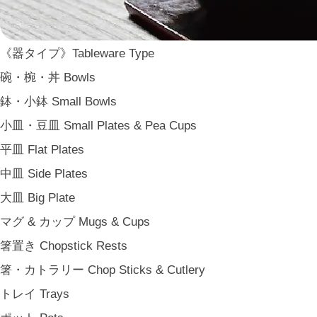
能作 Nosaku
二上 FUTAGAMI
畑漆器 HATA SHIKKI
《器タイプ》Tableware Type
薫寿堂 Kunjyudo
碗・椀・丼 Bowls
織田幸銅器 Odako Douki
鉢・小鉢 Small Bowls
ARAS
小皿・豆皿 Small Plates & Pea Cups
WDH
平皿 Flat Plates
WASARA
中皿 Side Plates
一果ニ花 icca nicca
大皿 Big Plate
そのほか e.t.c
マグ & カップ Mugs & Cups
《食卓》Dining
箸置き Chopstick Rests
家族の食卓 Family Tableware
箸・カトラリー Chop Sticks & Cutlery
子どもの食卓 Children's Tableware
トレイ Trays
一人暮らしの食卓 Tableware for One