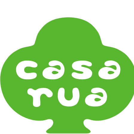
在庫は実店舗と兼用し常に流動しています。在庫切れ
の際はご連絡差し上げます！
Home
《作家・工芸》Crafts
鋳物 Cast Metal
二上 FUTAGAMI
織田幸銅器 Odako Douki
能作 Nosaku
大寺幸八郎商店 Otera Kohachiro Syoten
《器タイプ》Tableware Type
碗・椀・丼 Bowls