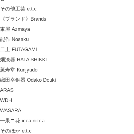
おでかけ For Outings
その他工芸 e.t.c
《ジュエリー》Jewellery
《ブランド》Brands
namiumi
東屋 Azmaya
竹俣勇壱 Yuichi Takemata
能作 Nosaku
中嶋寿子 Toshiko Nakajima
二上 FUTAGAMI
山岸紗綾 Saya Yamagishi
畑漆器 HATA SHIKKI
大清水裕史 Hiroshi Ohizumi
薫寿堂 Kunjyudo
Leathers by Kei Arabuna
織田幸銅器 Odako Douki
《キッズ》Kids
ARAS
こどもの器 Children's Tableware
WDH
木のおもちゃ(ニキティキ) Wooden Toys
WASARA
ぬいぐるみ Soft Toys
一果ニ花 icca nicca
絵本 Children's Books
そのほか e.t.c