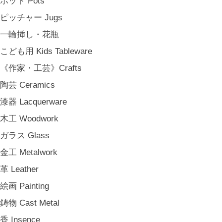
ポット Pots
パーティー Party
ピッチャー Jugs
アンティークのもの Vintage & Antiques
一輪挿し・花瓶
《台所》Kitchen
こども用 Kids Tableware
家事問屋 Kajidonya
《作家・工芸》Crafts
松野屋 Matsunoya
陶芸 Ceramics
その他 e.t.c
漆器 Lacquerware
《雑貨》Living goods
木工 Woodwork
インテリア Interior
ガラス Glass
アンティークのもの Vintage & Antiques
金工 Metalwork
お茶・珈琲の時間 Tea & Coffee Time
革 Leather
お花の時間 Flower Time
絵画 Painting
お香・フレグランス Incense & Fragrance
鋳物 Cast Metal
ホームオフィス Home Office
香 Insence