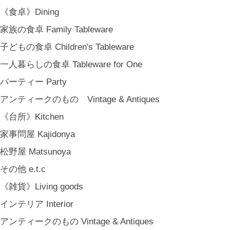
《食品》Food
《食卓》Dining
BREW TEA CO
家族の食卓 Family Tableware
穀雨 Bakery Cokuu
子どもの食卓 Children's Tableware
MONSTER
一人暮らしの食卓 Tableware for One
COYA. (3月中旬〜)
パーティー Party
MARY JIMENEZ CO. (3月中旬〜)
アンティークのもの Vintage & Antiques
《オリジナル》Original
《台所》Kitchen
《古道具》Vintage & Antiques
家事問屋 Kajidonya
ハナレきりゅう Hanare Kiryuh
松野屋 Matsunoya
《義援金商品》Charity
その他 e.t.c
《輸入品》Imported goods
《雑貨》Living goods
《ギフト》Gifts
インテリア Interior
ギフト包装 Gift Wrapping
アンティークのもの Vintage & Antiques