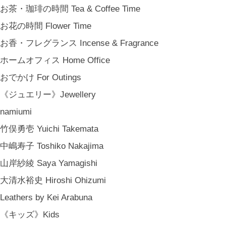
石川・金沢・北陸土産 Local Souvenirs
お茶・珈琲の時間 Tea & Coffee Time
ちょっとしたプレゼント Petit Gifts
お花の時間 Flower Time
出産祝い Baby Gifts
お香・フレグランス Incense & Fragrance
内祝い Thank You Gifts
ホームオフィス Home Office
新築祝い Housewarming Gifts
おでかけ For Outings
結婚祝い Wedding Gifts
《ジュエリー》Jewellery
結婚式の引出物 Wedding Favors
namiumi
誕生日プレゼント Birthday Gifts
竹俣勇壱 Yuichi Takemata
クリスマス Chiristmas Gifts
中嶋寿子 Toshiko Nakajima
こどもの日 Children's Day
山岸紗綾 Saya Yamagishi
バレンタインデー Valentine's Day
大清水裕史 Hiroshi Ohizumi
《季節のもの》Seasonal
Leathers by Kei Arabuna
春 Spring
《キッズ》Kids