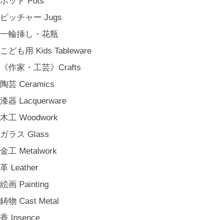
ポット Pots
その他 e.t.c
ピッチャー Jugs
《雑貨》Living goods
一輪挿し・花瓶
インテリア Interior
こども用 Kids Tableware
アンティークのもの Vintage & Antiques
《作家・工芸》Crafts
お茶・珈琲の時間 Tea & Coffee Time
陶芸 Ceramics
お花の時間 Flower Time
漆器 Lacquerware
お香・フレグランス Incense & Fragrance
木工 Woodwork
ホームオフィス Home Office
ガラス Glass
おでかけ For Outings
金工 Metalwork
《ジュエリー》Jewellery
革 Leather
namiumi
絵画 Painting
竹俣勇壱 Yuichi Takemata
鋳物 Cast Metal
中嶋寿子 Toshiko Nakajima
香 Insence