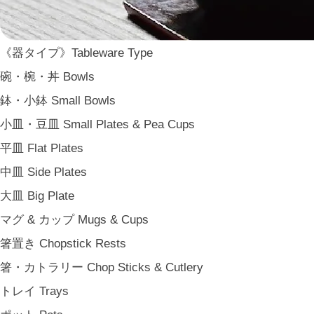
WDH
WASARA
《器タイプ》Tableware Type
一果ニ花 icca nicca
碗・椀・丼 Bowls
そのほか e.t.c
鉢・小鉢 Small Bowls
《食卓》Dining
小皿・豆皿 Small Plates & Pea Cups
家族の食卓 Family Tableware
平皿 Flat Plates
子どもの食卓 Children's Tableware
中皿 Side Plates
一人暮らしの食卓 Tableware for One
大皿 Big Plate
パーティー Party
マグ & カップ Mugs & Cups
アンティークのもの Vintage & Antiques
箸置き Chopstick Rests
《台所》Kitchen
箸・カトラリー Chop Sticks & Cutlery
家事問屋 Kajidonya
トレイ Trays
松野屋 Matsunoya