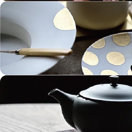
金工 Metalwork
革 Leather
絵画 Painting
鋳物 Cast Metal
香 Insence
その他工芸 e.t.c
《ブランド》Brands
東屋 Azmaya
能作 Nosaku
二上 FUTAGAMI
畑漆器 HATA SHIKKI
薫寿堂 Kunjyudo
織田幸銅器 Odako Douki
ARAS