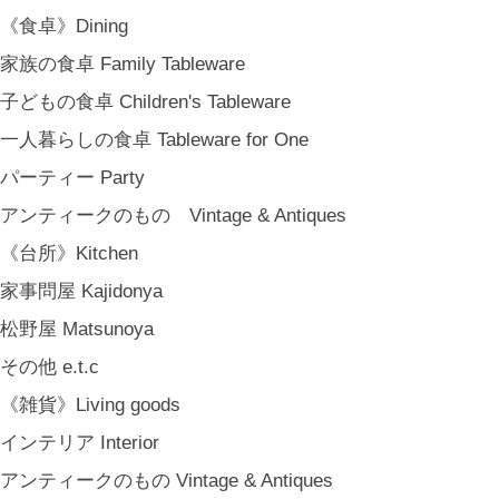
MARY JIMENEZ CO. (3月中旬〜)
《食卓》Dining
《オリジナル》Original
家族の食卓 Family Tableware
《古道具》Vintage & Antiques
子どもの食卓 Children's Tableware
ハナレきりゅう Hanare Kiryuh
一人暮らしの食卓 Tableware for One
《義援金商品》Charity
パーティー Party
《輸入品》Imported goods
アンティークのもの Vintage & Antiques
《ギフト》Gifts
《台所》Kitchen
ギフト包装 Gift Wrapping
家事問屋 Kajidonya
石川・金沢・北陸土産 Local Souvenirs
松野屋 Matsunoya
ちょっとしたプレゼント Petit Gifts
その他 e.t.c
出産祝い Baby Gifts
《雑貨》Living goods
内祝い Thank You Gifts
インテリア Interior
新築祝い Housewarming Gifts
アンティークのもの Vintage & Antiques