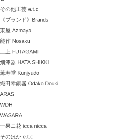
山岸紗綾 Saya Yamagishi
その他工芸 e.t.c
大清水裕史 Hiroshi Ohizumi
《ブランド》Brands
Leathers by Kei Arabuna
東屋 Azmaya
《キッズ》Kids
能作 Nosaku
こどもの器 Children's Tableware
二上 FUTAGAMI
木のおもちゃ(ニキティキ) Wooden Toys
畑漆器 HATA SHIKKI
ぬいぐるみ Soft Toys
薫寿堂 Kunjyudo
絵本 Children's Books
織田幸銅器 Odako Douki
《食品》Food
ARAS
BREW TEA CO
WDH
穀雨 Bakery Cokuu
WASARA
MONSTER
一果ニ花 icca nicca
COYA. (3月中旬〜)
そのほか e.t.c