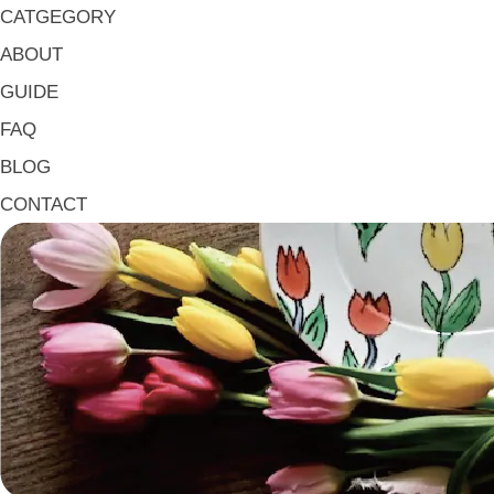
マグ & カップ Mugs & Cups
CATGEGORY
箸置き Chopstick Rests
ABOUT
箸・カトラリー Chop Sticks & Cutlery
GUIDE
トレイ Trays
FAQ
ポット Pots
BLOG
ピッチャー Jugs
CONTACT
一輪挿し・花瓶
こども用 Kids Tableware
《作家・工芸》Crafts
陶芸 Ceramics
漆器 Lacquerware
木工 Woodwork
ガラス Glass