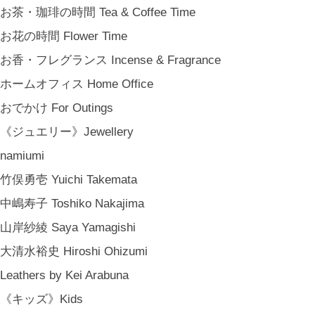
結婚祝い Wedding Gifts
お茶・珈琲の時間 Tea & Coffee Time
結婚式の引出物 Wedding Favors
お花の時間 Flower Time
誕生日プレゼント Birthday Gifts
お香・フレグランス Incense & Fragrance
クリスマス Chiristmas Gifts
ホームオフィス Home Office
こどもの日 Children's Day
おでかけ For Outings
バレンタインデー Valentine's Day
《ジュエリー》Jewellery
《季節のもの》Seasonal
namiumi
春 Spring
竹俣勇壱 Yuichi Takemata
夏 Summer
中嶋寿子 Toshiko Nakajima
秋 Autumn
山岸紗綾 Saya Yamagishi
冬 Winter
大清水裕史 Hiroshi Ohizumi
節句 Seasonal Celebrations
Leathers by Kei Arabuna
《ご予約》Made to Order
《キッズ》Kids