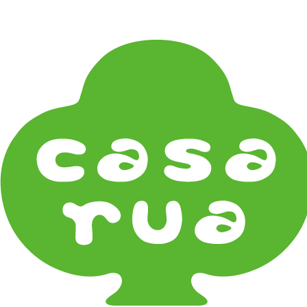
在庫は実店舗と兼用し常に流動しています。在庫切れ
の際はご連絡差し上げます！
Home
《雑貨》Living goods
ホームオフィス Home Office
《器タイプ》Tableware Type
碗・椀・丼 Bowls
鉢・小鉢 Small Bowls
小皿・豆皿 Small Plates & Pea Cups
平皿 Flat Plates
中皿 Side Plates
大皿 Big Plate