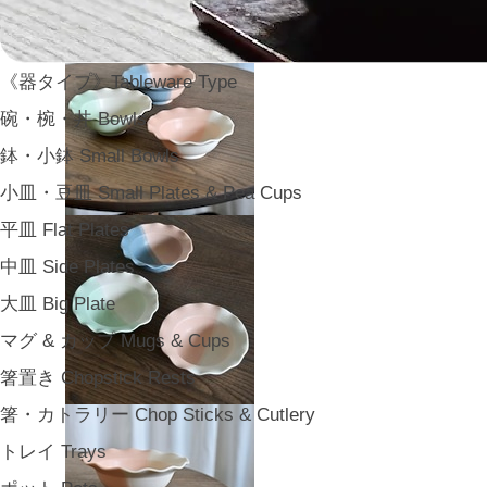
《器タイプ》Tableware Type
碗・椀・丼 Bowls
鉢・小鉢 Small Bowls
小皿・豆皿 Small Plates & Pea Cups
平皿 Flat Plates
中皿 Side Plates
大皿 Big Plate
マグ & カップ Mugs & Cups
箸置き Chopstick Rests
箸・カトラリー Chop Sticks & Cutlery
トレイ Trays