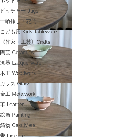
ポット Pots
ピッチャー Jugs
一輪挿し・花瓶
こども用 Kids Tableware
《作家・工芸》Crafts
陶芸 Ceramics
漆器 Lacquerware
木工 Woodwork
ガラス Glass
金工 Metalwork
革 Leather
絵画 Painting
鋳物 Cast Metal
香 Insence