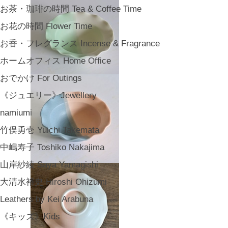
お茶・珈琲の時間 Tea & Coffee Time
お花の時間 Flower Time
お香・フレグランス Incense & Fragrance
ホームオフィス Home Office
おでかけ For Outings
《ジュエリー》Jewellery
namiumi
竹俣勇壱 Yuichi Takemata
中嶋寿子 Toshiko Nakajima
山岸紗綾 Saya Yamagishi
大清水裕史 Hiroshi Ohizumi
Leathers by Kei Arabuna
《キッズ》Kids