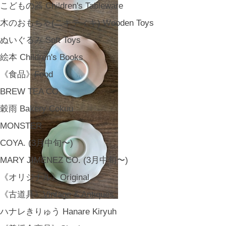
こどもの器 Children's Tableware
木のおもちゃ(ニキティキ) Wooden Toys
ぬいぐるみ Soft Toys
絵本 Children's Books
《食品》Food
BREW TEA CO
穀雨 Bakery Cokuu
MONSTER
COYA. (3月中旬〜)
MARY JIMENEZ CO. (3月中旬〜)
《オリジナル》Original
《古道具》Vintage & Antiques
ハナレきりゅう Hanare Kiryuh