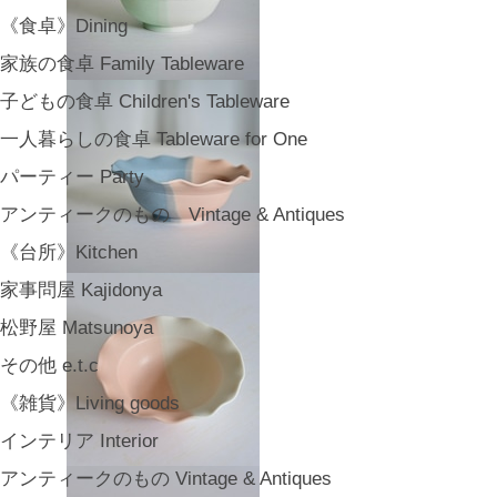
《食卓》Dining
家族の食卓 Family Tableware
子どもの食卓 Children's Tableware
一人暮らしの食卓 Tableware for One
パーティー Party
アンティークのもの Vintage & Antiques
《台所》Kitchen
家事問屋 Kajidonya
松野屋 Matsunoya
その他 e.t.c
《雑貨》Living goods
インテリア Interior
アンティークのもの Vintage & Antiques