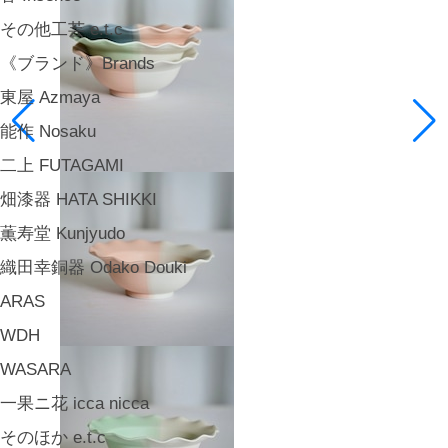
その他工芸 e.t.c
《ブランド》Brands
東屋 Azmaya
能作 Nosaku
二上 FUTAGAMI
畑漆器 HATA SHIKKI
薫寿堂 Kunjyudo
織田幸銅器 Odako Douki
ARAS
WDH
WASARA
一果ニ花 icca nicca
そのほか e.t.c