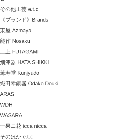
大清水裕史 Hiroshi Ohizumi
その他工芸 e.t.c
Leathers by Kei Arabuna
《ブランド》Brands
《キッズ》Kids
東屋 Azmaya
こどもの器 Children's Tableware
能作 Nosaku
木のおもちゃ(ニキティキ) Wooden Toys
二上 FUTAGAMI
ぬいぐるみ Soft Toys
畑漆器 HATA SHIKKI
絵本 Children's Books
薫寿堂 Kunjyudo
《食品》Food
織田幸銅器 Odako Douki
BREW TEA CO
ARAS
穀雨 Bakery Cokuu
WDH
MONSTER
WASARA
COYA. (3月中旬〜)
一果ニ花 icca nicca
MARY JIMENEZ CO. (3月中旬〜)
そのほか e.t.c