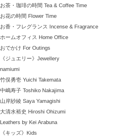
結婚式の引出物 Wedding Favors
お茶・珈琲の時間 Tea & Coffee Time
誕生日プレゼント Birthday Gifts
お花の時間 Flower Time
クリスマス Chiristmas Gifts
お香・フレグランス Incense & Fragrance
こどもの日 Children's Day
ホームオフィス Home Office
バレンタインデー Valentine's Day
おでかけ For Outings
《季節のもの》Seasonal
《ジュエリー》Jewellery
春 Spring
namiumi
夏 Summer
竹俣勇壱 Yuichi Takemata
秋 Autumn
中嶋寿子 Toshiko Nakajima
冬 Winter
山岸紗綾 Saya Yamagishi
節句 Seasonal Celebrations
大清水裕史 Hiroshi Ohizumi
《ご予約》Made to Order
Leathers by Kei Arabuna
《キッズ》Kids