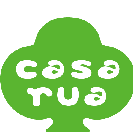
在
Home
《オリジナル》Original
《器タイプ》Tableware Type
碗・椀・丼 Bowls
鉢・小鉢 Small Bowls
小皿・豆皿 Small Plates & Pea Cups
平皿 Flat Plates
中皿 Side Plates
大皿 Big Plate
マグ & カップ Mugs & Cups