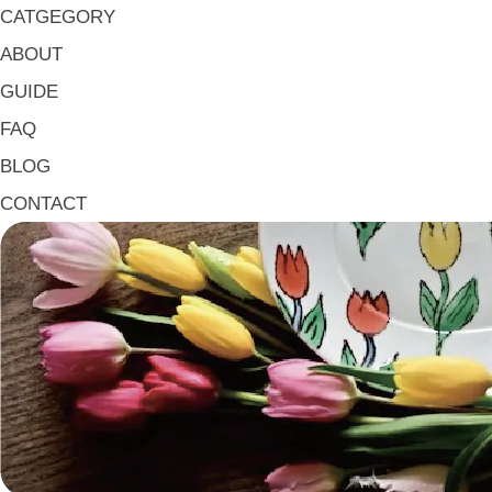
箸置き Chopstick Rests
CATGEGORY
箸・カトラリー Chop Sticks & Cutlery
ABOUT
トレイ Trays
GUIDE
ポット Pots
FAQ
ピッチャー Jugs
BLOG
一輪挿し・花瓶
CONTACT
こども用 Kids Tableware
《作家・工芸》Crafts
陶芸 Ceramics
漆器 Lacquerware
木工 Woodwork
ガラス Glass
金工 Metalwork