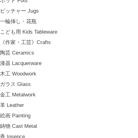
ポット Pots
《雑貨》Living goods
ピッチャー Jugs
インテリア Interior
一輪挿し・花瓶
アンティークのもの Vintage & Antiques
こども用 Kids Tableware
お茶・珈琲の時間 Tea & Coffee Time
《作家・工芸》Crafts
お花の時間 Flower Time
陶芸 Ceramics
お香・フレグランス Incense & Fragrance
漆器 Lacquerware
ホームオフィス Home Office
木工 Woodwork
おでかけ For Outings
ガラス Glass
《ジュエリー》Jewellery
金工 Metalwork
namiumi
革 Leather
竹俣勇壱 Yuichi Takemata
絵画 Painting
中嶋寿子 Toshiko Nakajima
鋳物 Cast Metal
山岸紗綾 Saya Yamagishi
香 Insence