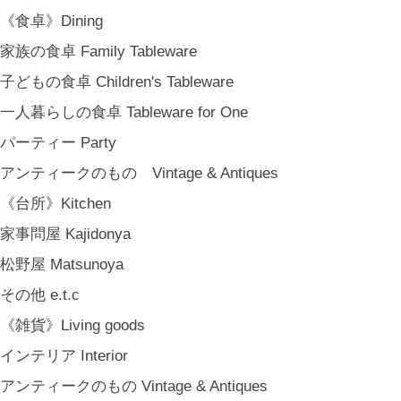
《オリジナル》Original
《食卓》Dining
《古道具》Vintage & Antiques
家族の食卓 Family Tableware
ハナレきりゅう Hanare Kiryuh
子どもの食卓 Children's Tableware
《義援金商品》Charity
一人暮らしの食卓 Tableware for One
《輸入品》Imported goods
パーティー Party
《ギフト》Gifts
アンティークのもの Vintage & Antiques
ギフト包装 Gift Wrapping
《台所》Kitchen
石川・金沢・北陸土産 Local Souvenirs
家事問屋 Kajidonya
ちょっとしたプレゼント Petit Gifts
松野屋 Matsunoya
出産祝い Baby Gifts
その他 e.t.c
内祝い Thank You Gifts
《雑貨》Living goods
新築祝い Housewarming Gifts
インテリア Interior
結婚祝い Wedding Gifts
アンティークのもの Vintage & Antiques