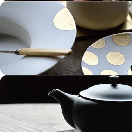
革 Leather
絵画 Painting
鋳物 Cast Metal
香 Insence
その他工芸 e.t.c
《ブランド》Brands
東屋 Azmaya
能作 Nosaku
二上 FUTAGAMI
畑漆器 HATA SHIKKI
薫寿堂 Kunjyudo
織田幸銅器 Odako Douki
ARAS
WDH