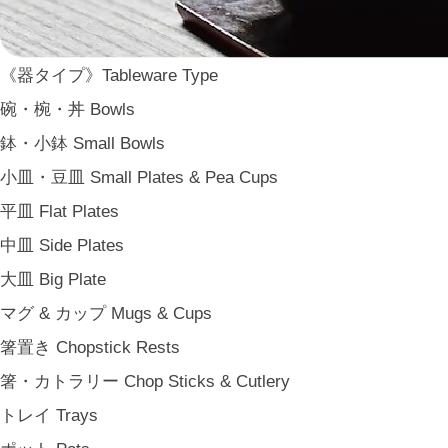
WASARA
一果ニ花 icca nicca
《器タイプ》Tableware Type
そのほか e.t.c
碗・椀・丼 Bowls
《食卓》Dining
鉢・小鉢 Small Bowls
家族の食卓 Family Tableware
小皿・豆皿 Small Plates & Pea Cups
子どもの食卓 Children's Tableware
平皿 Flat Plates
一人暮らしの食卓 Tableware for One
中皿 Side Plates
パーティー Party
大皿 Big Plate
アンティークのもの Vintage & Antiques
マグ & カップ Mugs & Cups
《台所》Kitchen
箸置き Chopstick Rests
家事問屋 Kajidonya
箸・カトラリー Chop Sticks & Cutlery
松野屋 Matsunoya
トレイ Trays
その他 e.t.c