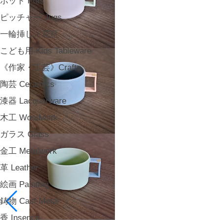
ポット Pots
ピッチャー Jugs
一輪挿し・花瓶
こども用 Kids Tableware
《作家・工芸》Crafts
陶芸 Ceramics
漆器 Lacquerware
木工 Woodwork
ガラス Glass
金工 Metalwork
革 Leather
絵画 Painting
鋳物 Cast Metal
香 Insence