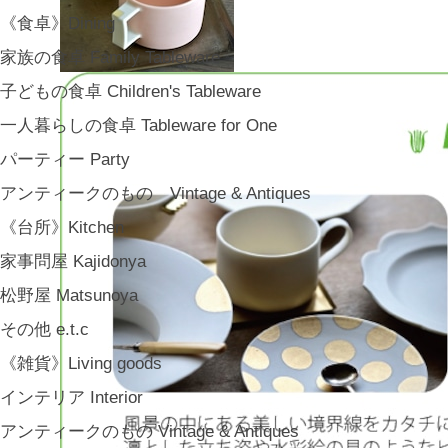
《食卓》Dining
家族の食卓 Family Tableware
子どもの食卓 Children's Tableware
一人暮らしの食卓 Tableware for One
パーティー Party
アンティークのもの Vintage & Antiques
《台所》Kitchen
家事問屋 Kajidonya
松野屋 Matsunoya
その他 e.t.c
《雑貨》Living goods
インテリア Interior
アンティークのもの Vintage & Antiques