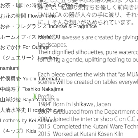
お茶・珈琲の時間 Tea & Coffee Time
お花の時間 Flower Time
お香・フレグランス Incense & Fragrance
ホームオフィス Home Office
おでかけ For Outings
《ジュエリー》Jewellery
namiumi
竹俣勇壱 Yuichi Takemata
中嶋寿子 Toshiko Nakajima
山岸紗綾 Saya Yamagishi
大清水裕史 Hiroshi Ohizumi
Leathers by Kei Arabuna
《キッズ》Kids