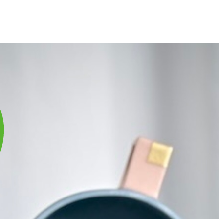
庫は実店舗と兼用し常に流動しています。在庫切れの際はご連絡差し上