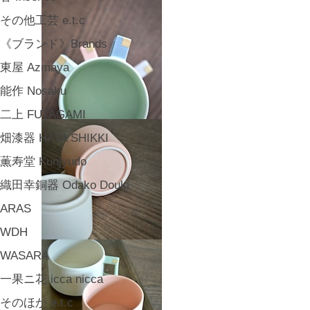
その他工芸 e.t.c
《ブランド》Brands
東屋 Azmaya
能作 Nosaku
二上 FUTAGAMI
畑漆器 HATA SHIKKI
薫寿堂 Kunjyudo
織田幸銅器 Odako Douki
ARAS
WDH
WASARA
一果ニ花 icca nicca
そのほか e.t.c