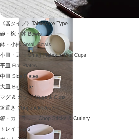
《器タイプ》Tableware Type
碗・椀・丼 Bowls
鉢・小鉢 Small Bowls
小皿・豆皿 Small Plates & Pea Cups
平皿 Flat Plates
中皿 Side Plates
大皿 Big Plate
マグ & カップ Mugs & Cups
箸置き Chopstick Rests
箸・カトラリー Chop Sticks & Cutlery
トレイ Trays