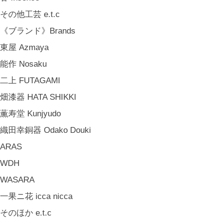
山岸紗綾 Saya Yamagishi
その他工芸 e.t.c
大清水裕史 Hiroshi Ohizumi
《ブランド》Brands
Leathers by Kei Arabuna
東屋 Azmaya
《キッズ》Kids
能作 Nosaku
こどもの器 Children's Tableware
二上 FUTAGAMI
木のおもちゃ(ニキティキ) Wooden Toys
畑漆器 HATA SHIKKI
ぬいぐるみ Soft Toys
薫寿堂 Kunjyudo
絵本 Children's Books
織田幸銅器 Odako Douki
《食品》Food
ARAS
BREW TEA CO
WDH
穀雨 Bakery Cokuu
WASARA
MONSTER
一果ニ花 icca nicca
COYA. (3月中旬〜)
そのほか e.t.c