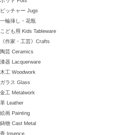
ポット Pots
その他 e.t.c
ピッチャー Jugs
《雑貨》Living goods
一輪挿し・花瓶
インテリア Interior
こども用 Kids Tableware
アンティークのもの Vintage & Antiques
《作家・工芸》Crafts
お茶・珈琲の時間 Tea & Coffee Time
陶芸 Ceramics
お花の時間 Flower Time
漆器 Lacquerware
お香・フレグランス Incense & Fragrance
木工 Woodwork
ホームオフィス Home Office
ガラス Glass
おでかけ For Outings
金工 Metalwork
《ジュエリー》Jewellery
革 Leather
namiumi
絵画 Painting
竹俣勇壱 Yuichi Takemata
鋳物 Cast Metal
中嶋寿子 Toshiko Nakajima
香 Insence