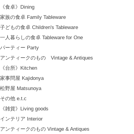
MARY JIMENEZ CO. (3月中旬〜)
《食卓》Dining
《オリジナル》Original
家族の食卓 Family Tableware
《古道具》Vintage & Antiques
子どもの食卓 Children's Tableware
ハナレきりゅう Hanare Kiryuh
一人暮らしの食卓 Tableware for One
《義援金商品》Charity
パーティー Party
《輸入品》Imported goods
アンティークのもの Vintage & Antiques
《ギフト》Gifts
《台所》Kitchen
ギフト包装 Gift Wrapping
家事問屋 Kajidonya
石川・金沢・北陸土産 Local Souvenirs
松野屋 Matsunoya
ちょっとしたプレゼント Petit Gifts
その他 e.t.c
出産祝い Baby Gifts
《雑貨》Living goods
内祝い Thank You Gifts
インテリア Interior
新築祝い Housewarming Gifts
アンティークのもの Vintage & Antiques