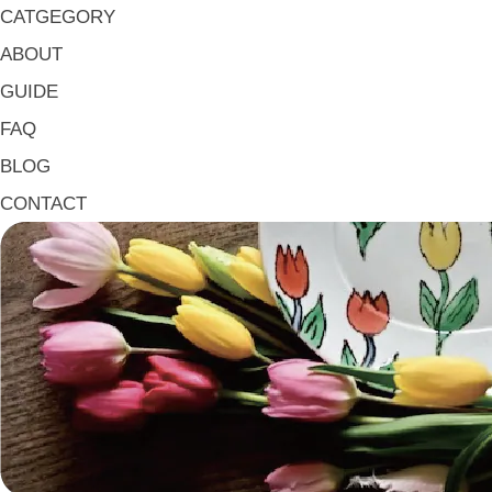
マグ & カップ Mugs & Cups
CATGEGORY
箸置き Chopstick Rests
ABOUT
箸・カトラリー Chop Sticks & Cutlery
GUIDE
トレイ Trays
FAQ
ポット Pots
BLOG
ピッチャー Jugs
CONTACT
一輪挿し・花瓶
こども用 Kids Tableware
《作家・工芸》Crafts
陶芸 Ceramics
漆器 Lacquerware
木工 Woodwork
ガラス Glass