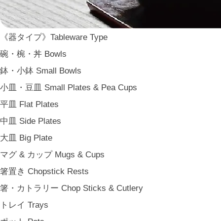
WDH
WASARA
《器タイプ》Tableware Type
一果ニ花 icca nicca
碗・椀・丼 Bowls
そのほか e.t.c
鉢・小鉢 Small Bowls
《食卓》Dining
小皿・豆皿 Small Plates & Pea Cups
家族の食卓 Family Tableware
平皿 Flat Plates
子どもの食卓 Children's Tableware
中皿 Side Plates
一人暮らしの食卓 Tableware for One
大皿 Big Plate
パーティー Party
マグ & カップ Mugs & Cups
アンティークのもの Vintage & Antiques
箸置き Chopstick Rests
《台所》Kitchen
箸・カトラリー Chop Sticks & Cutlery
家事問屋 Kajidonya
トレイ Trays
松野屋 Matsunoya