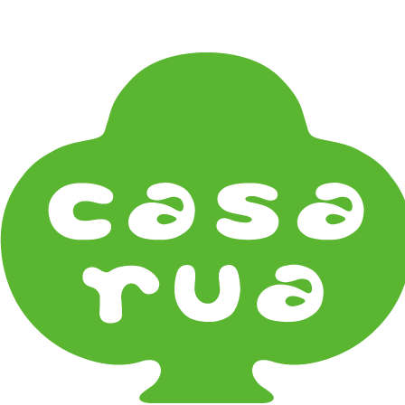
在庫は実店舗と兼用し常に流動しています。在庫切れ
の際はご連絡差し上げます！
Home
《食卓》Dining
パーティー Party
《器タイプ》Tableware Type
碗・椀・丼 Bowls
鉢・小鉢 Small Bowls
小皿・豆皿 Small Plates & Pea Cups
平皿 Flat Plates
中皿 Side Plates
大皿 Big Plate