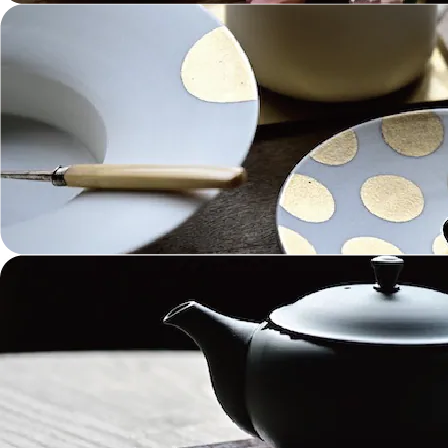
金工 Metalwork
革 Leather
絵画 Painting
鋳物 Cast Metal
香 Insence
その他工芸 e.t.c
《ブランド》Brands
東屋 Azmaya
能作 Nosaku
二上 FUTAGAMI
畑漆器 HATA SHIKKI
薫寿堂 Kunjyudo
織田幸銅器 Odako Douki
ARAS