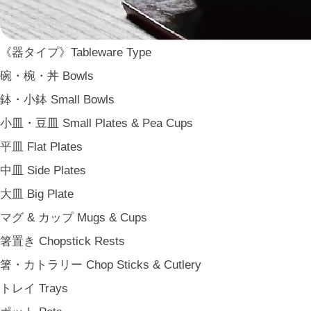
東屋 Azmaya
能作 Nosaku
二上 FUTAGAMI
《器タイプ》Tableware Type
畑漆器 HATA SHIKKI
碗・椀・丼 Bowls
薫寿堂 Kunjyudo
鉢・小鉢 Small Bowls
織田幸銅器 Odako Douki
小皿・豆皿 Small Plates & Pea Cups
ARAS
平皿 Flat Plates
WDH
中皿 Side Plates
WASARA
大皿 Big Plate
一果ニ花 icca nicca
マグ & カップ Mugs & Cups
そのほか e.t.c
箸置き Chopstick Rests
《食卓》Dining
箸・カトラリー Chop Sticks & Cutlery
家族の食卓 Family Tableware
トレイ Trays
子どもの食卓 Children's Tableware