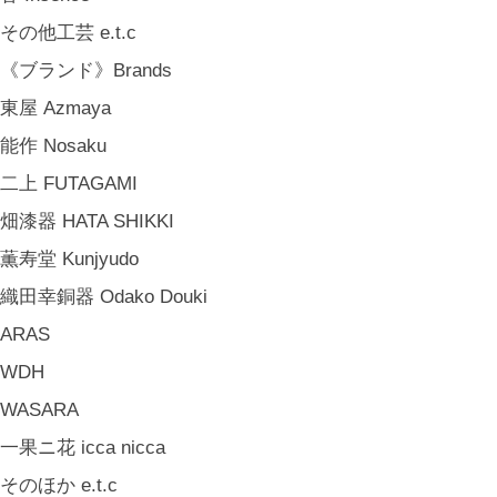
ホームオフィス Home Office
その他工芸 e.t.c
おでかけ For Outings
《ブランド》Brands
《ジュエリー》Jewellery
東屋 Azmaya
namiumi
能作 Nosaku
竹俣勇壱 Yuichi Takemata
二上 FUTAGAMI
中嶋寿子 Toshiko Nakajima
畑漆器 HATA SHIKKI
山岸紗綾 Saya Yamagishi
薫寿堂 Kunjyudo
大清水裕史 Hiroshi Ohizumi
織田幸銅器 Odako Douki
Leathers by Kei Arabuna
ARAS
《キッズ》Kids
WDH
こどもの器 Children's Tableware
WASARA
木のおもちゃ(ニキティキ) Wooden Toys
一果ニ花 icca nicca
ぬいぐるみ Soft Toys
そのほか e.t.c