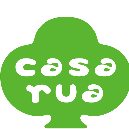
在庫は実店舗と兼用し常に流動しています。在庫切れ
の際はご連絡差し上げます！
Home
《作家・工芸》Crafts
陶芸 Ceramics
村田菜穂美 Nahomi Murata
mumca
たくまポタリー Takuma Pottery
吉岡将弐 Syoji Yoshioka
北陶 Hokuto
《器タイプ》Tableware Type