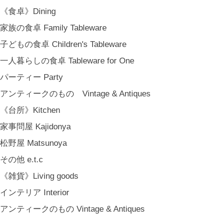
絵本 Children's Books
《食卓》Dining
《食品》Food
家族の食卓 Family Tableware
BREW TEA CO
子どもの食卓 Children's Tableware
穀雨 Bakery Cokuu
一人暮らしの食卓 Tableware for One
MONSTER
パーティー Party
COYA. (3月中旬〜)
アンティークのもの Vintage & Antiques
MARY JIMENEZ CO. (3月中旬〜)
《台所》Kitchen
《オリジナル》Original
家事問屋 Kajidonya
《古道具》Vintage & Antiques
松野屋 Matsunoya
ハナレきりゅう Hanare Kiryuh
その他 e.t.c
《義援金商品》Charity
《雑貨》Living goods
《輸入品》Imported goods
インテリア Interior
《ギフト》Gifts
アンティークのもの Vintage & Antiques