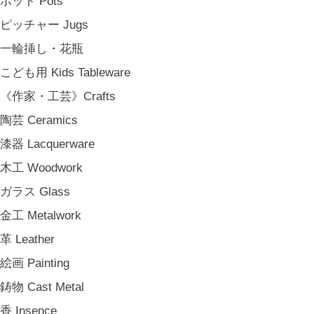
ポット Pots
一人暮らしの食卓 Tableware for One
ピッチャー Jugs
パーティー Party
一輪挿し・花瓶
アンティークのもの Vintage & Antiques
こども用 Kids Tableware
《台所》Kitchen
《作家・工芸》Crafts
家事問屋 Kajidonya
陶芸 Ceramics
松野屋 Matsunoya
漆器 Lacquerware
その他 e.t.c
木工 Woodwork
《雑貨》Living goods
ガラス Glass
インテリア Interior
金工 Metalwork
アンティークのもの Vintage & Antiques
革 Leather
お茶・珈琲の時間 Tea & Coffee Time
絵画 Painting
お花の時間 Flower Time
鋳物 Cast Metal
お香・フレグランス Incense & Fragrance
香 Insence