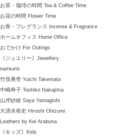
ギフト包装 Gift Wrapping
お茶・珈琲の時間 Tea & Coffee Time
石川・金沢・北陸土産 Local Souvenirs
お花の時間 Flower Time
ちょっとしたプレゼント Petit Gifts
お香・フレグランス Incense & Fragrance
出産祝い Baby Gifts
ホームオフィス Home Office
内祝い Thank You Gifts
おでかけ For Outings
新築祝い Housewarming Gifts
《ジュエリー》Jewellery
結婚祝い Wedding Gifts
namiumi
結婚式の引出物 Wedding Favors
竹俣勇壱 Yuichi Takemata
誕生日プレゼント Birthday Gifts
中嶋寿子 Toshiko Nakajima
クリスマス Chiristmas Gifts
山岸紗綾 Saya Yamagishi
こどもの日 Children's Day
大清水裕史 Hiroshi Ohizumi
バレンタインデー Valentine's Day
Leathers by Kei Arabuna
《季節のもの》Seasonal
《キッズ》Kids