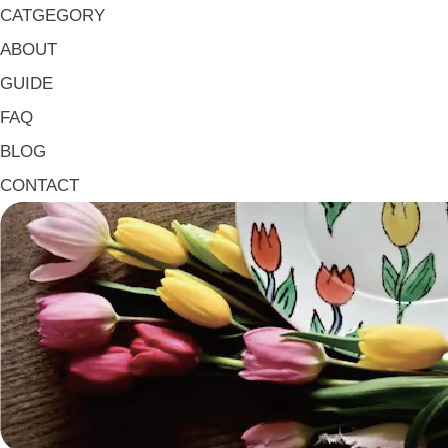
碗・椀・丼 Bowls
CATGEGORY
鉢・小鉢 Small Bowls
ABOUT
小皿・豆皿 Small Plates & Pea Cups
GUIDE
平皿 Flat Plates
FAQ
中皿 Side Plates
BLOG
大皿 Big Plate
CONTACT
マグ & カップ Mugs & Cups
箸置き Chopstick Rests
箸・カトラリー Chop Sticks & Cutlery
トレイ Trays
ポット Pots
ピッチャー Jugs
一輪挿し・花瓶