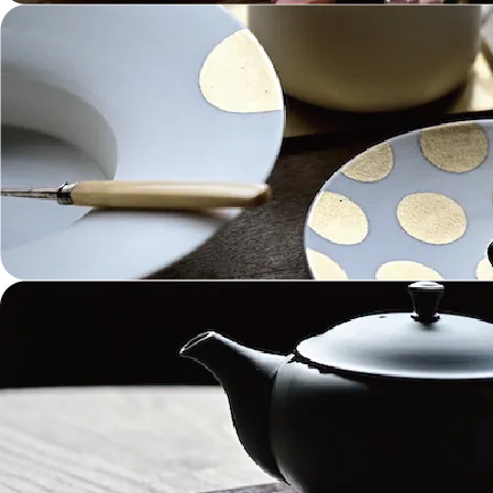
こども用 Kids Tableware
《作家・工芸》Crafts
陶芸 Ceramics
漆器 Lacquerware
木工 Woodwork
ガラス Glass
金工 Metalwork
革 Leather
絵画 Painting
鋳物 Cast Metal
香 Insence
その他工芸 e.t.c
《ブランド》Brands