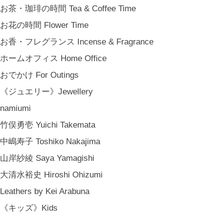
ちょっとしたプレゼント Petit Gifts
お茶・珈琲の時間 Tea & Coffee Time
出産祝い Baby Gifts
お花の時間 Flower Time
内祝い Thank You Gifts
お香・フレグランス Incense & Fragrance
新築祝い Housewarming Gifts
ホームオフィス Home Office
結婚祝い Wedding Gifts
おでかけ For Outings
結婚式の引出物 Wedding Favors
《ジュエリー》Jewellery
誕生日プレゼント Birthday Gifts
namiumi
クリスマス Chiristmas Gifts
竹俣勇壱 Yuichi Takemata
こどもの日 Children's Day
中嶋寿子 Toshiko Nakajima
バレンタインデー Valentine's Day
山岸紗綾 Saya Yamagishi
《季節のもの》Seasonal
大清水裕史 Hiroshi Ohizumi
春 Spring
Leathers by Kei Arabuna
夏 Summer
《キッズ》Kids