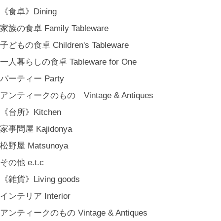
BREW TEA CO
《食卓》Dining
穀雨 Bakery Cokuu
家族の食卓 Family Tableware
MONSTER
子どもの食卓 Children's Tableware
COYA. (3月中旬〜)
一人暮らしの食卓 Tableware for One
MARY JIMENEZ CO. (3月中旬〜)
パーティー Party
《オリジナル》Original
アンティークのもの Vintage & Antiques
《古道具》Vintage & Antiques
《台所》Kitchen
ハナレきりゅう Hanare Kiryuh
家事問屋 Kajidonya
《義援金商品》Charity
松野屋 Matsunoya
《輸入品》Imported goods
その他 e.t.c
《ギフト》Gifts
《雑貨》Living goods
ギフト包装 Gift Wrapping
インテリア Interior
石川・金沢・北陸土産 Local Souvenirs
アンティークのもの Vintage & Antiques