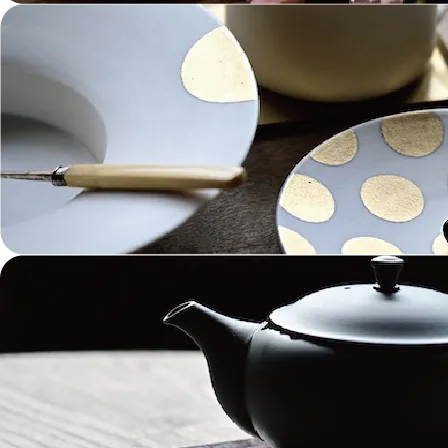
陶芸 Ceramics
漆器 Lacquerware
木工 Woodwork
ガラス Glass
金工 Metalwork
革 Leather
絵画 Painting
鋳物 Cast Metal
香 Insence
その他工芸 e.t.c
《ブランド》Brands
東屋 Azmaya
能作 Nosaku