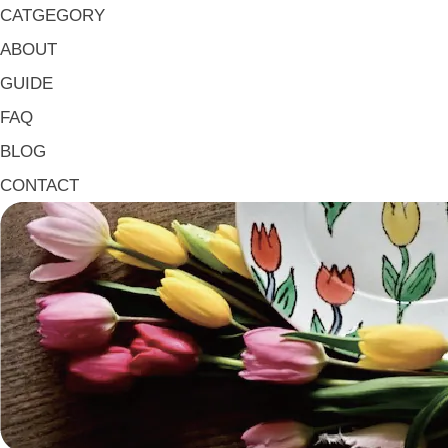
小皿・豆皿 Small Plates & Pea Cups
CATGEGORY
平皿 Flat Plates
ABOUT
中皿 Side Plates
GUIDE
大皿 Big Plate
FAQ
マグ & カップ Mugs & Cups
BLOG
箸置き Chopstick Rests
CONTACT
箸・カトラリー Chop Sticks & Cutlery
トレイ Trays
ポット Pots
ピッチャー Jugs
一輪挿し・花瓶
こども用 Kids Tableware
《作家・工芸》Crafts