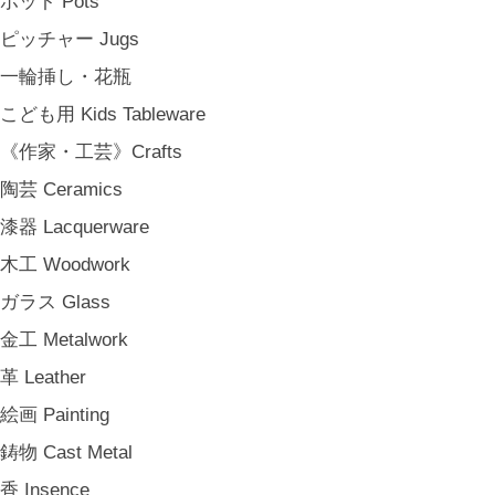
ポット Pots
アンティークのもの Vintage & Antiques
ピッチャー Jugs
《台所》Kitchen
一輪挿し・花瓶
家事問屋 Kajidonya
こども用 Kids Tableware
松野屋 Matsunoya
《作家・工芸》Crafts
その他 e.t.c
陶芸 Ceramics
《雑貨》Living goods
漆器 Lacquerware
インテリア Interior
木工 Woodwork
アンティークのもの Vintage & Antiques
ガラス Glass
お茶・珈琲の時間 Tea & Coffee Time
金工 Metalwork
お花の時間 Flower Time
革 Leather
お香・フレグランス Incense & Fragrance
絵画 Painting
ホームオフィス Home Office
鋳物 Cast Metal
おでかけ For Outings
香 Insence