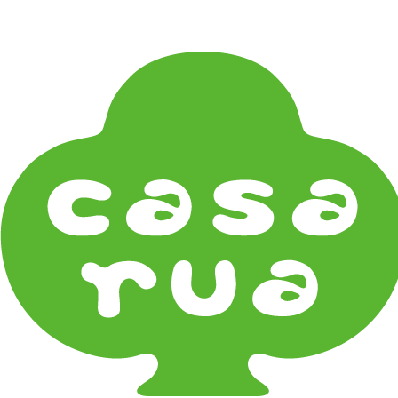
在
Home
《作家・工芸》Crafts
その他工芸 e.t.c
由布院 竹聲館 Chikuseikan
宮本工芸 Miyamoto Kogei
目細八郎兵衛商店 Meboso
《器タイプ》Tableware Type
碗・椀・丼 Bowls
鉢・小鉢 Small Bowls