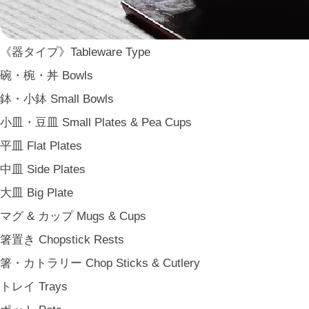
二上 FUTAGAMI
畑漆器 HATA SHIKKI
薫寿堂 Kunjyudo
《器タイプ》Tableware Type
織田幸銅器 Odako Douki
碗・椀・丼 Bowls
ARAS
鉢・小鉢 Small Bowls
WDH
小皿・豆皿 Small Plates & Pea Cups
WASARA
平皿 Flat Plates
一果ニ花 icca nicca
中皿 Side Plates
そのほか e.t.c
大皿 Big Plate
《食卓》Dining
マグ & カップ Mugs & Cups
家族の食卓 Family Tableware
箸置き Chopstick Rests
子どもの食卓 Children's Tableware
箸・カトラリー Chop Sticks & Cutlery
一人暮らしの食卓 Tableware for One
トレイ Trays
パーティー Party