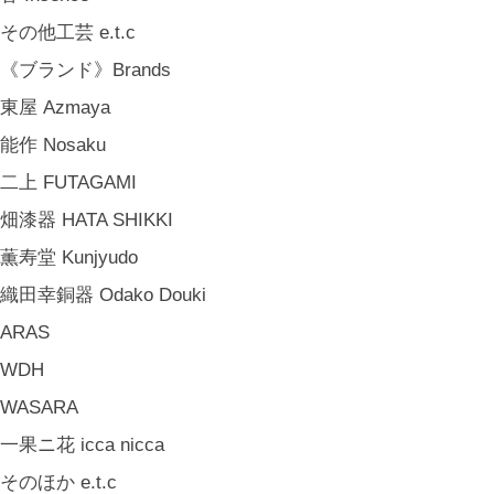
《ジュエリー》Jewellery
その他工芸 e.t.c
namiumi
《ブランド》Brands
竹俣勇壱 Yuichi Takemata
東屋 Azmaya
中嶋寿子 Toshiko Nakajima
能作 Nosaku
山岸紗綾 Saya Yamagishi
二上 FUTAGAMI
大清水裕史 Hiroshi Ohizumi
畑漆器 HATA SHIKKI
Leathers by Kei Arabuna
薫寿堂 Kunjyudo
《キッズ》Kids
織田幸銅器 Odako Douki
こどもの器 Children's Tableware
ARAS
木のおもちゃ(ニキティキ) Wooden Toys
WDH
ぬいぐるみ Soft Toys
WASARA
絵本 Children's Books
一果ニ花 icca nicca
《食品》Food
そのほか e.t.c