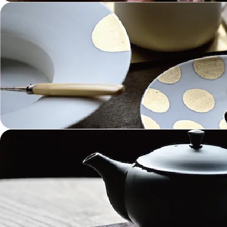
金工 Metalwork
革 Leather
絵画 Painting
鋳物 Cast Metal
香 Insence
その他工芸 e.t.c
《ブランド》Brands
東屋 Azmaya
能作 Nosaku
二上 FUTAGAMI
畑漆器 HATA SHIKKI
薫寿堂 Kunjyudo
織田幸銅器 Odako Douki
ARAS