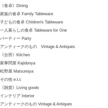
MARY JIMENEZ CO. (3月中旬〜)
《食卓》Dining
《オリジナル》Original
家族の食卓 Family Tableware
《古道具》Vintage & Antiques
子どもの食卓 Children's Tableware
ハナレきりゅう Hanare Kiryuh
一人暮らしの食卓 Tableware for One
《義援金商品》Charity
パーティー Party
《輸入品》Imported goods
アンティークのもの Vintage & Antiques
《ギフト》Gifts
《台所》Kitchen
ギフト包装 Gift Wrapping
家事問屋 Kajidonya
石川・金沢・北陸土産 Local Souvenirs
松野屋 Matsunoya
ちょっとしたプレゼント Petit Gifts
その他 e.t.c
出産祝い Baby Gifts
《雑貨》Living goods
内祝い Thank You Gifts
インテリア Interior
新築祝い Housewarming Gifts
アンティークのもの Vintage & Antiques