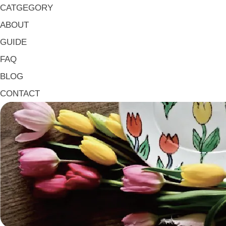
マグ & カップ Mugs & Cups
CATGEGORY
箸置き Chopstick Rests
ABOUT
箸・カトラリー Chop Sticks & Cutlery
GUIDE
トレイ Trays
FAQ
ポット Pots
BLOG
ピッチャー Jugs
CONTACT
一輪挿し・花瓶
こども用 Kids Tableware
《作家・工芸》Crafts
陶芸 Ceramics
漆器 Lacquerware
木工 Woodwork
ガラス Glass