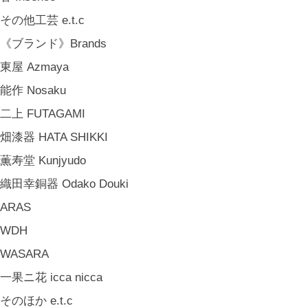
山岸紗綾 Saya Yamagishi
その他工芸 e.t.c
大清水裕史 Hiroshi Ohizumi
《ブランド》Brands
Leathers by Kei Arabuna
東屋 Azmaya
《キッズ》Kids
能作 Nosaku
こどもの器 Children's Tableware
二上 FUTAGAMI
木のおもちゃ(ニキティキ) Wooden Toys
畑漆器 HATA SHIKKI
ぬいぐるみ Soft Toys
薫寿堂 Kunjyudo
絵本 Children's Books
織田幸銅器 Odako Douki
《食品》Food
ARAS
BREW TEA CO
WDH
穀雨 Bakery Cokuu
WASARA
MONSTER
一果ニ花 icca nicca
COYA. (3月中旬〜)
そのほか e.t.c