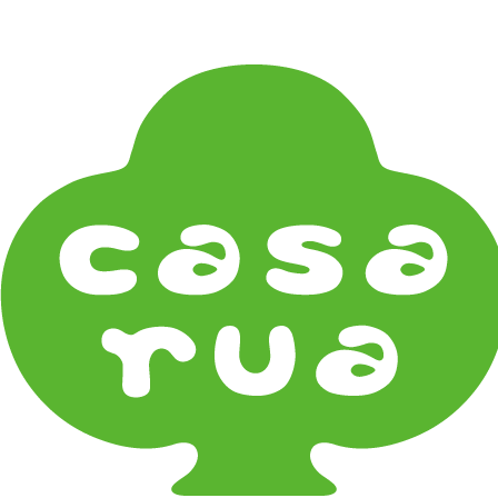
在
Home
《器タイプ》Tableware Type
ピッチャー Jugs
《器タイプ》Tableware Type
碗・椀・丼 Bowls
鉢・小鉢 Small Bowls
小皿・豆皿 Small Plates & Pea Cups
平皿 Flat Plates
中皿 Side Plates
大皿 Big Plate