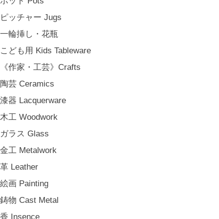
ポット Pots
その他 e.t.c
ピッチャー Jugs
《雑貨》Living goods
一輪挿し・花瓶
インテリア Interior
こども用 Kids Tableware
アンティークのもの Vintage & Antiques
《作家・工芸》Crafts
お茶・珈琲の時間 Tea & Coffee Time
陶芸 Ceramics
お花の時間 Flower Time
漆器 Lacquerware
お香・フレグランス Incense & Fragrance
木工 Woodwork
ホームオフィス Home Office
ガラス Glass
おでかけ For Outings
金工 Metalwork
《ジュエリー》Jewellery
革 Leather
namiumi
絵画 Painting
竹俣勇壱 Yuichi Takemata
鋳物 Cast Metal
中嶋寿子 Toshiko Nakajima
香 Insence