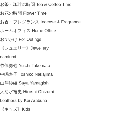
結婚祝い Wedding Gifts
お茶・珈琲の時間 Tea & Coffee Time
結婚式の引出物 Wedding Favors
お花の時間 Flower Time
誕生日プレゼント Birthday Gifts
お香・フレグランス Incense & Fragrance
クリスマス Chiristmas Gifts
ホームオフィス Home Office
こどもの日 Children's Day
おでかけ For Outings
バレンタインデー Valentine's Day
《ジュエリー》Jewellery
《季節のもの》Seasonal
namiumi
春 Spring
竹俣勇壱 Yuichi Takemata
夏 Summer
中嶋寿子 Toshiko Nakajima
秋 Autumn
山岸紗綾 Saya Yamagishi
冬 Winter
大清水裕史 Hiroshi Ohizumi
節句 Seasonal Celebrations
Leathers by Kei Arabuna
《ご予約》Made to Order
《キッズ》Kids