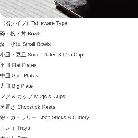
WDH
WASARA
《器タイプ》Tableware Type
一果ニ花 icca nicca
碗・椀・丼 Bowls
そのほか e.t.c
鉢・小鉢 Small Bowls
《食卓》Dining
小皿・豆皿 Small Plates & Pea Cups
家族の食卓 Family Tableware
平皿 Flat Plates
子どもの食卓 Children's Tableware
中皿 Side Plates
一人暮らしの食卓 Tableware for One
大皿 Big Plate
パーティー Party
マグ & カップ Mugs & Cups
アンティークのもの Vintage & Antiques
箸置き Chopstick Rests
《台所》Kitchen
箸・カトラリー Chop Sticks & Cutlery
家事問屋 Kajidonya
トレイ Trays
松野屋 Matsunoya