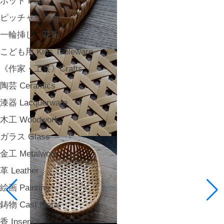
ポット Pots
ピッチャー Jugs
一輪挿し・花瓶
こども用 Kids Tableware
《作家・工芸》Crafts
陶芸 Ceramics
漆器 Lacquerware
木工 Woodwork
ガラス Glass
金工 Metalwork
革 Leather
絵画 Painting
鋳物 Cast Metal
香 Insence