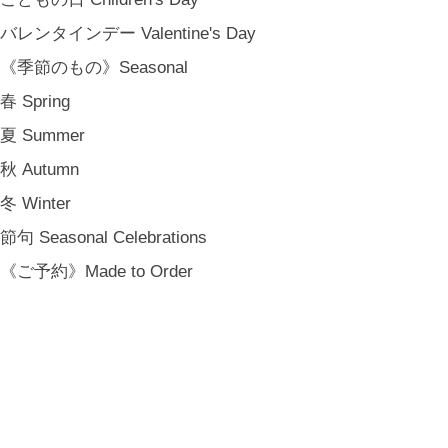
バレンタインデー Valentine's Day
《季節のもの》Seasonal
春 Spring
夏 Summer
秋 Autumn
冬 Winter
節句 Seasonal Celebrations
《ご予約》Made to Order
金沢・北陸で生まれたさまざまな作品を中心に、物語を宿し、使う人の
日常という大切な時間にそっと寄り添う品々をキュレート。それぞれの
美しさに、和と洋、OLD & NEW のインスピレーションを重ね、暮らし
の中で愉しむインテリアスタイリングをご提案しています。 casa rua [
カーサ・ルア] 石川県金沢市尾張町2-14-20 八百萬本舗 内 casa rua / A
RU / icca / icca nicca Home Page Production & Photos by rua., co. ltd