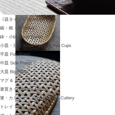
《器タイプ》Tableware Type
碗・椀・丼 Bowls
鉢・小鉢 Small Bowls
小皿・豆皿 Small Plates & Pea Cups
平皿 Flat Plates
中皿 Side Plates
大皿 Big Plate
マグ & カップ Mugs & Cups
箸置き Chopstick Rests
箸・カトラリー Chop Sticks & Cutlery
トレイ Trays