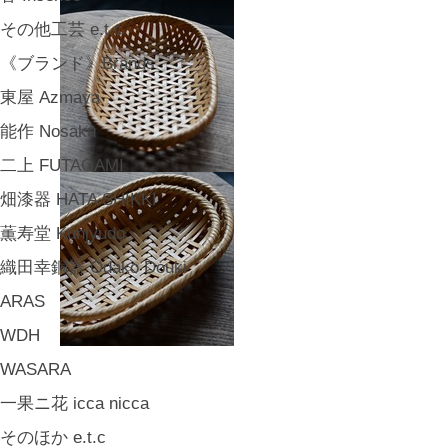
その他工芸 e.t.c
《ブランド》Brands
東屋 Azmaya
能作 Nosaku
二上 FUTAGAMI
畑漆器 HATA SHIKKI
薫寿堂 Kunjyudo
織田幸銅器 Odako Douki
ARAS
WDH
WASARA
一果ニ花 icca nicca
そのほか e.t.c