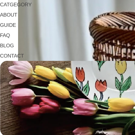
CATGEGORY
ABOUT
GUIDE
FAQ
BLOG
CONTACT