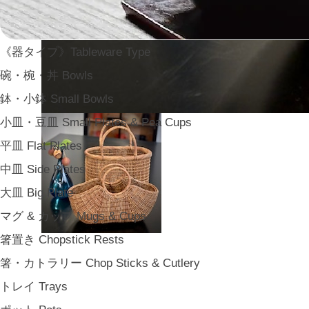
《器タイプ》Tableware Type
碗・椀・丼 Bowls
鉢・小鉢 Small Bowls
小皿・豆皿 Small Plates & Pea Cups
平皿 Flat Plates
中皿 Side Plates
大皿 Big Plate
マグ & カップ Mugs & Cups
箸置き Chopstick Rests
箸・カトラリー Chop Sticks & Cutlery
トレイ Trays