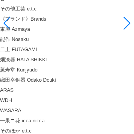
その他工芸 e.t.c
《ブランド》Brands
東屋 Azmaya
能作 Nosaku
二上 FUTAGAMI
畑漆器 HATA SHIKKI
薫寿堂 Kunjyudo
織田幸銅器 Odako Douki
ARAS
WDH
WASARA
一果ニ花 icca nicca
そのほか e.t.c