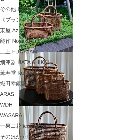
その他工芸 e.t.c
《ブランド》Brands
東屋 Azmaya
能作 Nosaku
二上 FUTAGAMI
畑漆器 HATA SHIKKI
薫寿堂 Kunjyudo
織田幸銅器 Odako Douki
ARAS
WDH
WASARA
一果ニ花 icca nicca
そのほか e.t.c