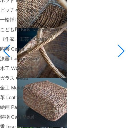
ポット Pots
ピッチャー Jugs
一輪挿し・花瓶
こども用 Kids Tableware
《作家・工芸》Crafts
陶芸 Ceramics
漆器 Lacquerware
木工 Woodwork
ガラス Glass
金工 Metalwork
革 Leather
絵画 Painting
鋳物 Cast Metal
香 Insence