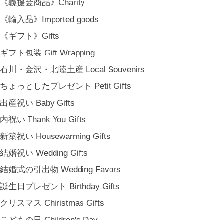
《義援金商品》Charity
《輸入品》Imported goods
《ギフト》Gifts
ギフト包装 Gift Wrapping
石川・金沢・北陸土産 Local Souvenirs
ちょっとしたプレゼント Petit Gifts
出産祝い Baby Gifts
内祝い Thank You Gifts
新築祝い Housewarming Gifts
結婚祝い Wedding Gifts
結婚式の引出物 Wedding Favors
金沢・北陸で生まれたさまざまな作品を中心に、物語を宿し、使う人の
誕生日プレゼント Birthday Gifts
日常という大切な時間にそっと寄り添う品々をキュレート。それぞれの
美しさに、和と洋、OLD & NEW のインスピレーションを重ね、暮らし
クリスマス Chiristmas Gifts
の中で愉しむインテリアスタイリングをご提案しています。 casa rua [
こどもの日 Children's Day