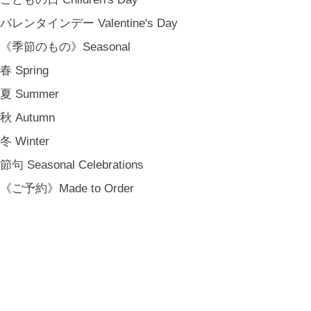
カーサ・ルア] 石川県金沢市尾張町2-14-20 八百萬本舗 内 casa rua / A
バレンタインデー Valentine's Day
RU / icca / icca nicca Home Page Production & Photos by rua., co. ltd
《季節のもの》Seasonal
[ MENU ]
HOME
春 Spring
SHOP INFO
夏 Summer
SHOPPING GUIDE
秋 Autumn
FAQ
冬 Winter
BLOG
CONTACT
節句 Seasonal Celebrations
[ MEMBERSHIP ]
《ご予約》Made to Order
TOP
MY PAGE
[ MAIL MAGAZINE ]
登録
[ NOTICE ]