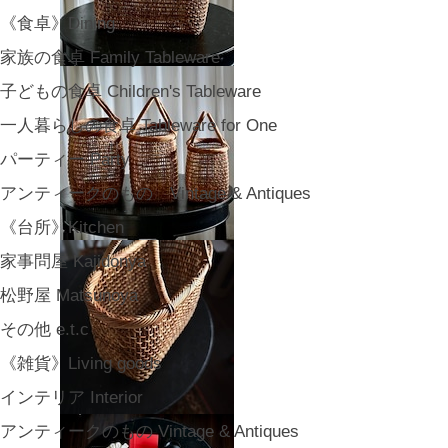
《食卓》Dining
家族の食卓 Family Tableware
子どもの食卓 Children's Tableware
一人暮らしの食卓 Tableware for One
パーティー Party
アンティークのもの Vintage & Antiques
《台所》Kitchen
家事問屋 Kajidonya
松野屋 Matsunoya
その他 e.t.c
《雑貨》Living goods
インテリア Interior
アンティークのもの Vintage & Antiques