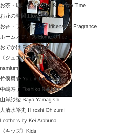
お茶・珈琲の時間 Tea & Coffee Time
お花の時間 Flower Time
お香・フレグランス Incense & Fragrance
ホームオフィス Home Office
おでかけ For Outings
《ジュエリー》Jewellery
namiumi
竹俣勇壱 Yuichi Takemata
中嶋寿子 Toshiko Nakajima
山岸紗綾 Saya Yamagishi
大清水裕史 Hiroshi Ohizumi
Leathers by Kei Arabuna
《キッズ》Kids