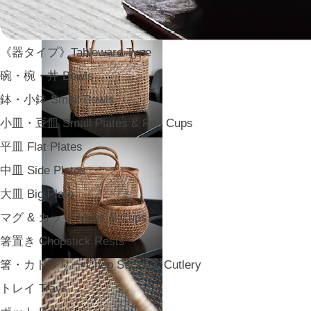
《器タイプ》Tableware Type
碗・椀・丼 Bowls
鉢・小鉢 Small Bowls
小皿・豆皿 Small Plates & Pea Cups
平皿 Flat Plates
中皿 Side Plates
大皿 Big Plate
マグ & カップ Mugs & Cups
箸置き Chopstick Rests
箸・カトラリー Chop Sticks & Cutlery
トレイ Trays