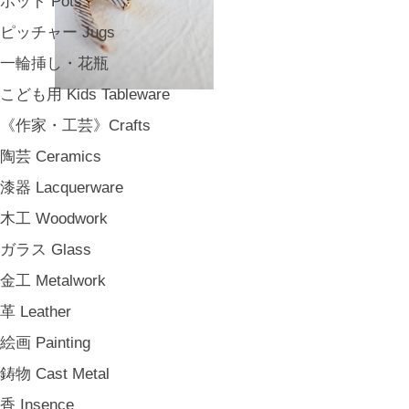
ポット Pots
ピッチャー Jugs
一輪挿し・花瓶
こども用 Kids Tableware
《作家・工芸》Crafts
陶芸 Ceramics
漆器 Lacquerware
木工 Woodwork
ガラス Glass
金工 Metalwork
革 Leather
絵画 Painting
鋳物 Cast Metal
香 Insence