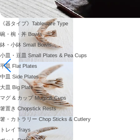
《器タイプ》Tableware Type
碗・椀・丼 Bowls
鉢・小鉢 Small Bowls
小皿・豆皿 Small Plates & Pea Cups
平皿 Flat Plates
中皿 Side Plates
大皿 Big Plate
マグ & カップ Mugs & Cups
箸置き Chopstick Rests
箸・カトラリー Chop Sticks & Cutlery
トレイ Trays