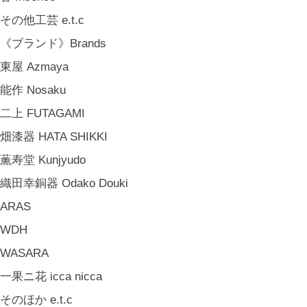
その他工芸 e.t.c
《ブランド》Brands
東屋 Azmaya
能作 Nosaku
二上 FUTAGAMI
畑漆器 HATA SHIKKI
薫寿堂 Kunjyudo
織田幸銅器 Odako Douki
ARAS
WDH
WASARA
一果ニ花 icca nicca
そのほか e.t.c