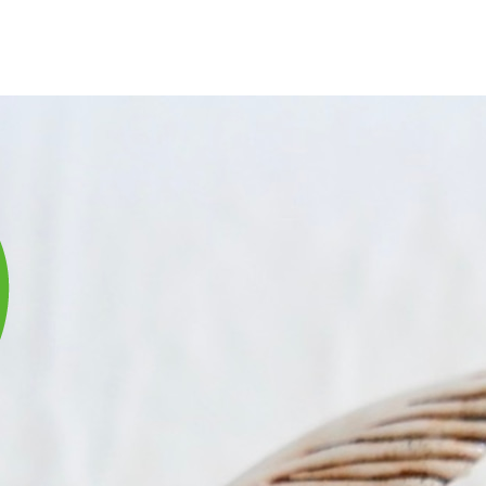
庫は実店舗と兼用し常に流動しています。在庫切れの際はご連絡差し上