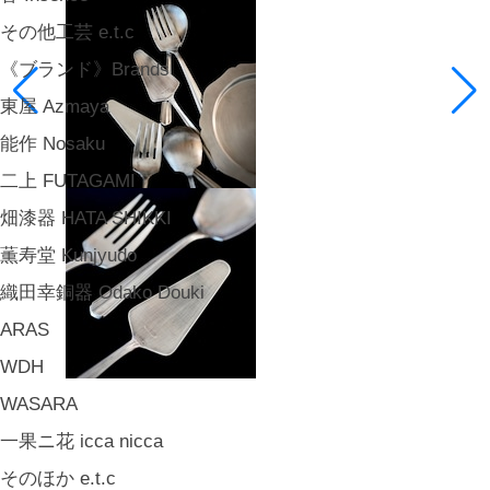
その他工芸 e.t.c
《ブランド》Brands
東屋 Azmaya
能作 Nosaku
二上 FUTAGAMI
畑漆器 HATA SHIKKI
薫寿堂 Kunjyudo
織田幸銅器 Odako Douki
ARAS
WDH
WASARA
一果ニ花 icca nicca
そのほか e.t.c