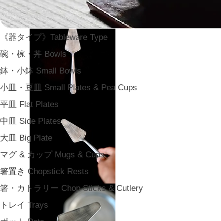
《器タイプ》Tableware Type
碗・椀・丼 Bowls
鉢・小鉢 Small Bowls
小皿・豆皿 Small Plates & Pea Cups
平皿 Flat Plates
中皿 Side Plates
大皿 Big Plate
マグ & カップ Mugs & Cups
箸置き Chopstick Rests
箸・カトラリー Chop Sticks & Cutlery
トレイ Trays