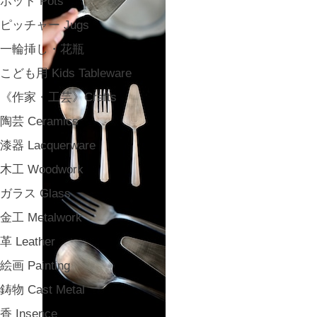
ポット Pots
ピッチャー Jugs
一輪挿し・花瓶
こども用 Kids Tableware
《作家・工芸》Crafts
陶芸 Ceramics
漆器 Lacquerware
木工 Woodwork
ガラス Glass
金工 Metalwork
革 Leather
絵画 Painting
鋳物 Cast Metal
香 Insence