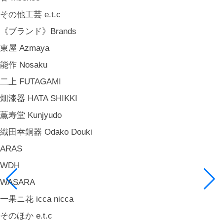
その他工芸 e.t.c
《ブランド》Brands
東屋 Azmaya
能作 Nosaku
二上 FUTAGAMI
畑漆器 HATA SHIKKI
薫寿堂 Kunjyudo
織田幸銅器 Odako Douki
ARAS
WDH
WASARA
一果ニ花 icca nicca
そのほか e.t.c