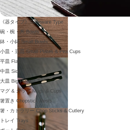
《器タイプ》Tableware Type
碗・椀・丼 Bowls
鉢・小鉢 Small Bowls
小皿・豆皿 Small Plates & Pea Cups
平皿 Flat Plates
中皿 Side Plates
大皿 Big Plate
マグ & カップ Mugs & Cups
箸置き Chopstick Rests
箸・カトラリー Chop Sticks & Cutlery
トレイ Trays