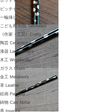
ポット Pots
ピッチャー Jugs
一輪挿し・花瓶
こども用 Kids Tableware
《作家・工芸》Crafts
陶芸 Ceramics
漆器 Lacquerware
木工 Woodwork
ガラス Glass
金工 Metalwork
革 Leather
絵画 Painting
鋳物 Cast Metal
香 Insence