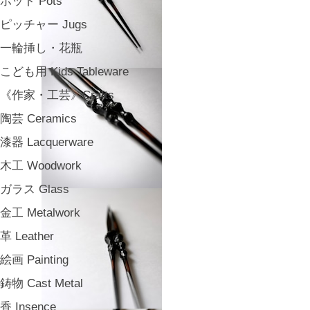
ポット Pots
ピッチャー Jugs
一輪挿し・花瓶
こども用 Kids Tableware
《作家・工芸》Crafts
陶芸 Ceramics
漆器 Lacquerware
木工 Woodwork
ガラス Glass
金工 Metalwork
革 Leather
絵画 Painting
鋳物 Cast Metal
香 Insence