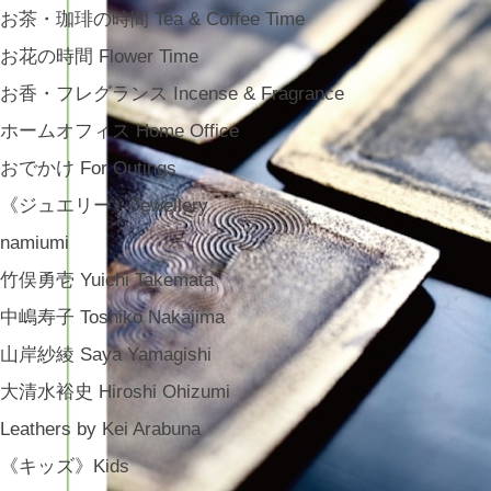
お茶・珈琲の時間 Tea & Coffee Time
お花の時間 Flower Time
お香・フレグランス Incense & Fragrance
ホームオフィス Home Office
おでかけ For Outings
《ジュエリー》Jewellery
namiumi
竹俣勇壱 Yuichi Takemata
中嶋寿子 Toshiko Nakajima
山岸紗綾 Saya Yamagishi
大清水裕史 Hiroshi Ohizumi
Leathers by Kei Arabuna
《キッズ》Kids