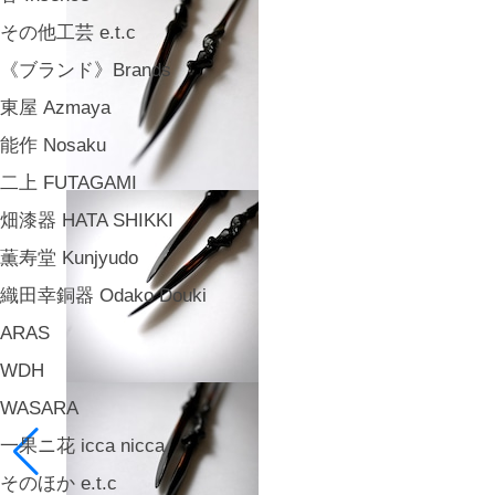
その他工芸 e.t.c
《ブランド》Brands
東屋 Azmaya
能作 Nosaku
二上 FUTAGAMI
畑漆器 HATA SHIKKI
薫寿堂 Kunjyudo
織田幸銅器 Odako Douki
ARAS
WDH
WASARA
一果ニ花 icca nicca
そのほか e.t.c