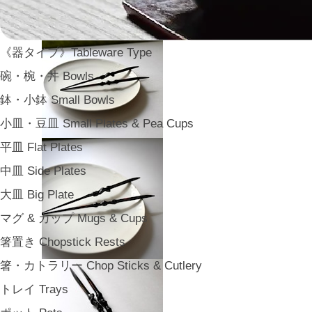
《器タイプ》Tableware Type
碗・椀・丼 Bowls
鉢・小鉢 Small Bowls
小皿・豆皿 Small Plates & Pea Cups
平皿 Flat Plates
中皿 Side Plates
大皿 Big Plate
マグ & カップ Mugs & Cups
箸置き Chopstick Rests
箸・カトラリー Chop Sticks & Cutlery
トレイ Trays