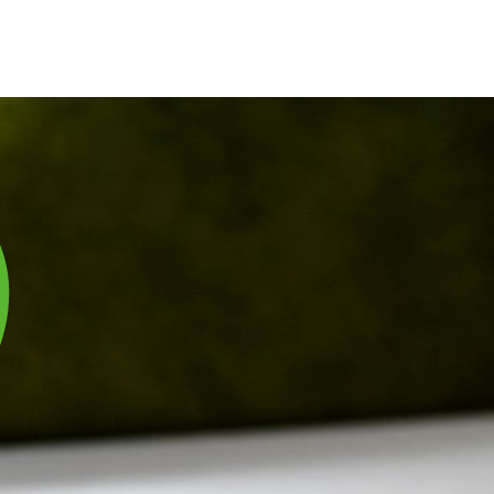
庫は実店舗と兼用し常に流動しています。在庫切れの際はご連絡差し上