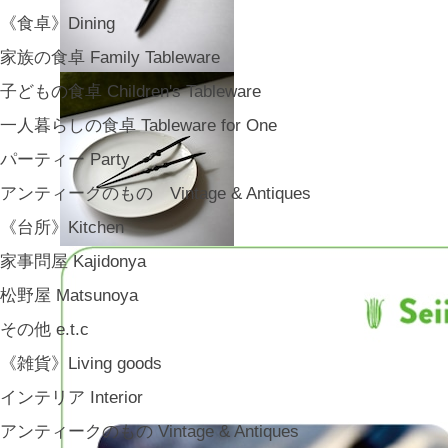
《食卓》Dining
家族の食卓 Family Tableware
子どもの食卓 Children's Tableware
一人暮らしの食卓 Tableware for One
パーティー Party
アンティークのもの Vintage & Antiques
《台所》Kitchen
家事問屋 Kajidonya
松野屋 Matsunoya
その他 e.t.c
《雑貨》Living goods
インテリア Interior
アンティークのもの Vintage & Antiques