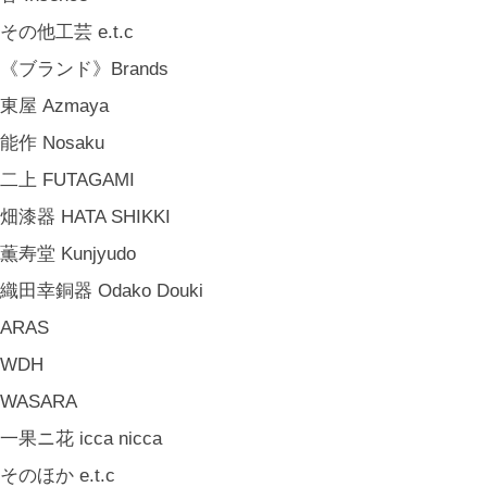
その他工芸 e.t.c
《ブランド》Brands
東屋 Azmaya
能作 Nosaku
二上 FUTAGAMI
畑漆器 HATA SHIKKI
薫寿堂 Kunjyudo
織田幸銅器 Odako Douki
ARAS
WDH
WASARA
一果ニ花 icca nicca
そのほか e.t.c