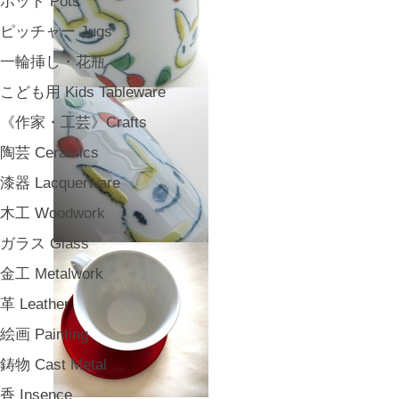
ポット Pots
ピッチャー Jugs
一輪挿し・花瓶
こども用 Kids Tableware
《作家・工芸》Crafts
陶芸 Ceramics
漆器 Lacquerware
木工 Woodwork
ガラス Glass
金工 Metalwork
革 Leather
絵画 Painting
鋳物 Cast Metal
香 Insence