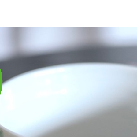
庫は実店舗と兼用し常に流動しています。在庫切れの際はご連絡差し上