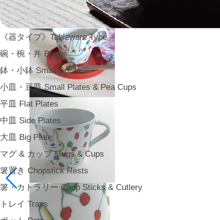
《器タイプ》Tableware Type
碗・椀・丼 Bowls
鉢・小鉢 Small Bowls
小皿・豆皿 Small Plates & Pea Cups
平皿 Flat Plates
中皿 Side Plates
大皿 Big Plate
マグ & カップ Mugs & Cups
箸置き Chopstick Rests
箸・カトラリー Chop Sticks & Cutlery
トレイ Trays