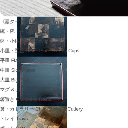
《器タイプ》Tableware Type
碗・椀・丼 Bowls
鉢・小鉢 Small Bowls
小皿・豆皿 Small Plates & Pea Cups
平皿 Flat Plates
中皿 Side Plates
大皿 Big Plate
マグ & カップ Mugs & Cups
箸置き Chopstick Rests
箸・カトラリー Chop Sticks & Cutlery
トレイ Trays