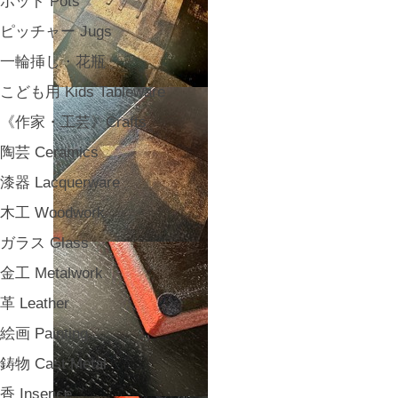
ポット Pots
ピッチャー Jugs
一輪挿し・花瓶
こども用 Kids Tableware
《作家・工芸》Crafts
陶芸 Ceramics
漆器 Lacquerware
木工 Woodwork
ガラス Glass
金工 Metalwork
革 Leather
絵画 Painting
鋳物 Cast Metal
香 Insence