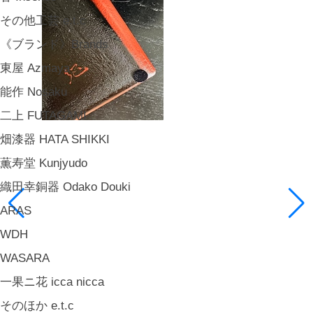
その他工芸 e.t.c
《ブランド》Brands
東屋 Azmaya
能作 Nosaku
二上 FUTAGAMI
畑漆器 HATA SHIKKI
薫寿堂 Kunjyudo
織田幸銅器 Odako Douki
ARAS
WDH
WASARA
一果ニ花 icca nicca
そのほか e.t.c