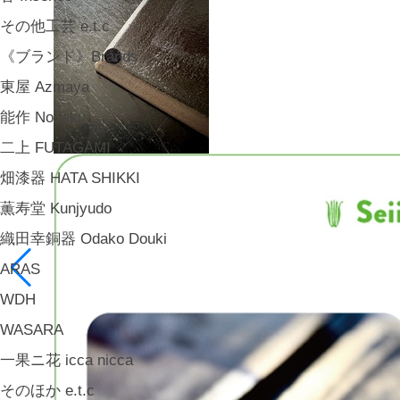
その他工芸 e.t.c
《ブランド》Brands
東屋 Azmaya
能作 Nosaku
二上 FUTAGAMI
畑漆器 HATA SHIKKI
薫寿堂 Kunjyudo
織田幸銅器 Odako Douki
ARAS
WDH
WASARA
一果ニ花 icca nicca
そのほか e.t.c