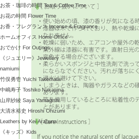
お茶・珈琲の時間 Tea & Coffee Time
お花の時間 Flower Time
お香・フレグランス Incense & Fragrance
ホームオフィス Home Office
おでかけ For Outings
《ジュエリー》Jewellery
namiumi
竹俣勇壱 Yuichi Takemata
中嶋寿子 Toshiko Nakajima
山岸紗綾 Saya Yamagishi
大清水裕史 Hiroshi Ohizumi
Leathers by Kei Arabuna
《キッズ》Kids