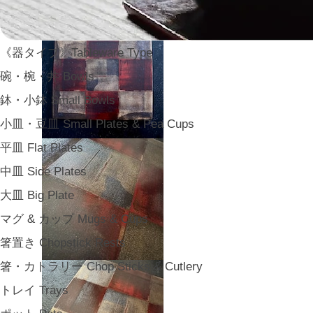
《器タイプ》Tableware Type
碗・椀・丼 Bowls
鉢・小鉢 Small Bowls
小皿・豆皿 Small Plates & Pea Cups
平皿 Flat Plates
中皿 Side Plates
大皿 Big Plate
マグ & カップ Mugs & Cups
箸置き Chopstick Rests
箸・カトラリー Chop Sticks & Cutlery
トレイ Trays