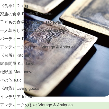
《食卓》Dining
家族の食卓 Family Tableware
子どもの食卓 Children's Tableware
一人暮らしの食卓 Tableware for One
パーティー Party
アンティークのもの Vintage & Antiques
《台所》Kitchen
家事問屋 Kajidonya
松野屋 Matsunoya
その他 e.t.c
《雑貨》Living goods
インテリア Interior
アンティークのもの Vintage & Antiques