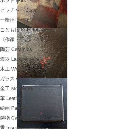
ポット Pots
ピッチャー Jugs
一輪挿し・花瓶
こども用 Kids Tableware
《作家・工芸》Crafts
陶芸 Ceramics
漆器 Lacquerware
木工 Woodwork
ガラス Glass
金工 Metalwork
革 Leather
絵画 Painting
鋳物 Cast Metal
香 Insence