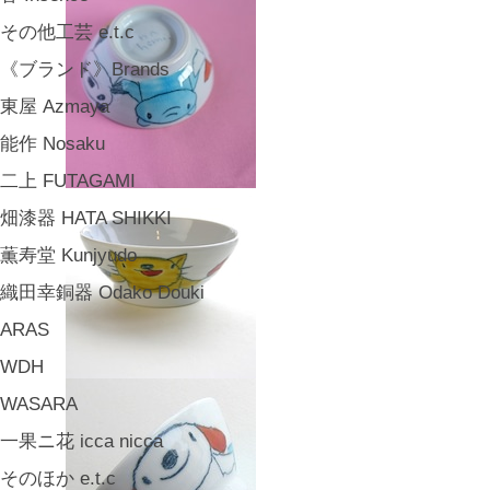
その他工芸 e.t.c
《ブランド》Brands
東屋 Azmaya
能作 Nosaku
二上 FUTAGAMI
畑漆器 HATA SHIKKI
薫寿堂 Kunjyudo
織田幸銅器 Odako Douki
ARAS
WDH
WASARA
一果ニ花 icca nicca
そのほか e.t.c