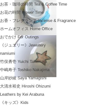
お茶・珈琲の時間 Tea & Coffee Time
お花の時間 Flower Time
お香・フレグランス Incense & Fragrance
ホームオフィス Home Office
おでかけ For Outings
《ジュエリー》Jewellery
namiumi
竹俣勇壱 Yuichi Takemata
中嶋寿子 Toshiko Nakajima
山岸紗綾 Saya Yamagishi
大清水裕史 Hiroshi Ohizumi
Leathers by Kei Arabuna
《キッズ》Kids