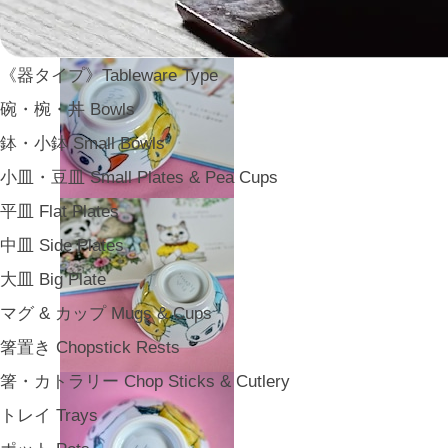
《器タイプ》Tableware Type
碗・椀・丼 Bowls
鉢・小鉢 Small Bowls
小皿・豆皿 Small Plates & Pea Cups
平皿 Flat Plates
中皿 Side Plates
大皿 Big Plate
マグ & カップ Mugs & Cups
箸置き Chopstick Rests
箸・カトラリー Chop Sticks & Cutlery
トレイ Trays