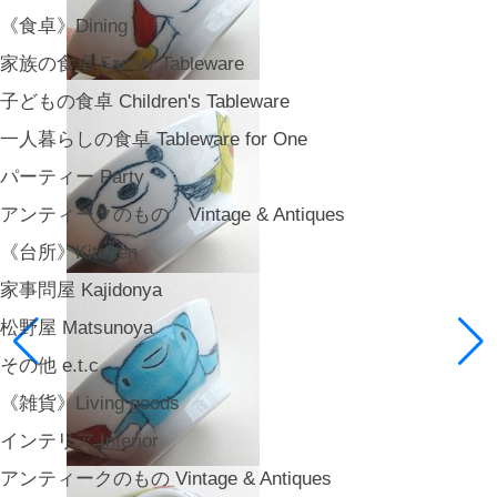
《食卓》Dining
家族の食卓 Family Tableware
子どもの食卓 Children's Tableware
一人暮らしの食卓 Tableware for One
パーティー Party
アンティークのもの Vintage & Antiques
《台所》Kitchen
家事問屋 Kajidonya
松野屋 Matsunoya
その他 e.t.c
《雑貨》Living goods
インテリア Interior
アンティークのもの Vintage & Antiques