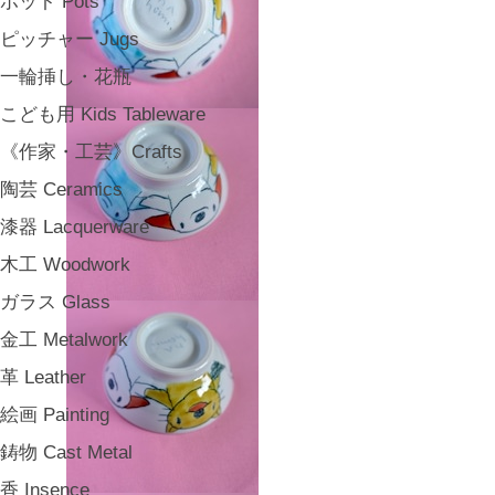
ポット Pots
ピッチャー Jugs
一輪挿し・花瓶
こども用 Kids Tableware
《作家・工芸》Crafts
陶芸 Ceramics
漆器 Lacquerware
木工 Woodwork
ガラス Glass
金工 Metalwork
革 Leather
絵画 Painting
鋳物 Cast Metal
香 Insence