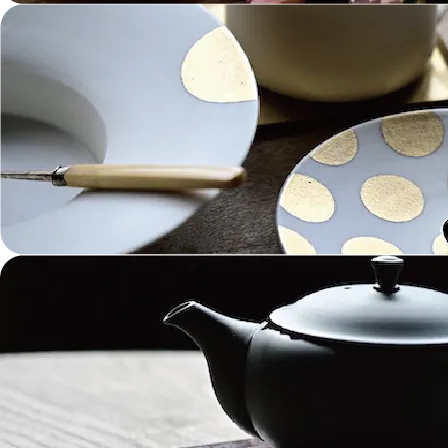
ガラス Glass
金工 Metalwork
革 Leather
絵画 Painting
鋳物 Cast Metal
香 Insence
その他工芸 e.t.c
《ブランド》Brands
東屋 Azmaya
能作 Nosaku
二上 FUTAGAMI
畑漆器 HATA SHIKKI
薫寿堂 Kunjyudo
織田幸銅器 Odako Douki