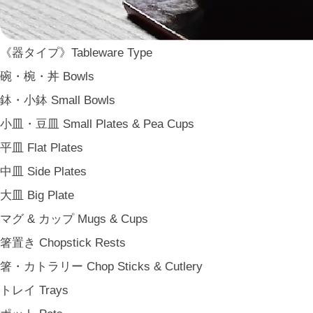
ARAS
WDH
《器タイプ》Tableware Type
WASARA
碗・椀・丼 Bowls
一果ニ花 icca nicca
鉢・小鉢 Small Bowls
そのほか e.t.c
小皿・豆皿 Small Plates & Pea Cups
《食卓》Dining
平皿 Flat Plates
家族の食卓 Family Tableware
中皿 Side Plates
子どもの食卓 Children's Tableware
大皿 Big Plate
一人暮らしの食卓 Tableware for One
マグ & カップ Mugs & Cups
パーティー Party
箸置き Chopstick Rests
アンティークのもの Vintage & Antiques
箸・カトラリー Chop Sticks & Cutlery
《台所》Kitchen
トレイ Trays
家事問屋 Kajidonya