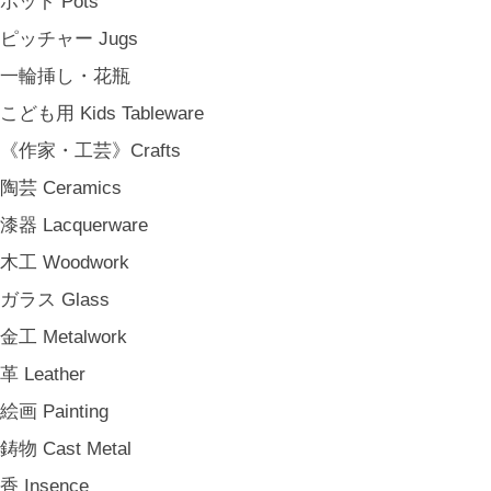
ポット Pots
松野屋 Matsunoya
ピッチャー Jugs
その他 e.t.c
一輪挿し・花瓶
《雑貨》Living goods
こども用 Kids Tableware
インテリア Interior
《作家・工芸》Crafts
アンティークのもの Vintage & Antiques
陶芸 Ceramics
お茶・珈琲の時間 Tea & Coffee Time
漆器 Lacquerware
お花の時間 Flower Time
木工 Woodwork
お香・フレグランス Incense & Fragrance
ガラス Glass
ホームオフィス Home Office
金工 Metalwork
おでかけ For Outings
革 Leather
《ジュエリー》Jewellery
絵画 Painting
namiumi
鋳物 Cast Metal
竹俣勇壱 Yuichi Takemata
香 Insence