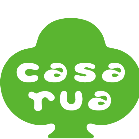
在庫は実店舗と兼用し常に流動しています。在庫切れ
の際はご連絡差し上げます！
Home
《作家・工芸》Crafts
漆器 Lacquerware
我戸幹男商店 Gato Mikio
《器タイプ》Tableware Type
碗・椀・丼 Bowls
鉢・小鉢 Small Bowls
小皿・豆皿 Small Plates & Pea Cups
平皿 Flat Plates
中皿 Side Plates