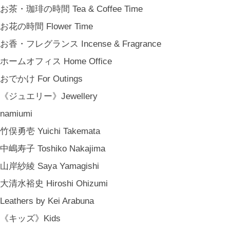
新築祝い Housewarming Gifts
お茶・珈琲の時間 Tea & Coffee Time
結婚祝い Wedding Gifts
お花の時間 Flower Time
結婚式の引出物 Wedding Favors
お香・フレグランス Incense & Fragrance
誕生日プレゼント Birthday Gifts
ホームオフィス Home Office
クリスマス Chiristmas Gifts
おでかけ For Outings
こどもの日 Children's Day
《ジュエリー》Jewellery
バレンタインデー Valentine's Day
namiumi
《季節のもの》Seasonal
竹俣勇壱 Yuichi Takemata
春 Spring
中嶋寿子 Toshiko Nakajima
夏 Summer
山岸紗綾 Saya Yamagishi
秋 Autumn
大清水裕史 Hiroshi Ohizumi
冬 Winter
Leathers by Kei Arabuna
節句 Seasonal Celebrations
《キッズ》Kids
《ご予約》Made to Order