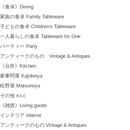
COYA. (3月中旬〜)
《食卓》Dining
MARY JIMENEZ CO. (3月中旬〜)
家族の食卓 Family Tableware
《オリジナル》Original
子どもの食卓 Children's Tableware
《古道具》Vintage & Antiques
一人暮らしの食卓 Tableware for One
ハナレきりゅう Hanare Kiryuh
パーティー Party
《義援金商品》Charity
アンティークのもの Vintage & Antiques
《輸入品》Imported goods
《台所》Kitchen
《ギフト》Gifts
家事問屋 Kajidonya
ギフト包装 Gift Wrapping
松野屋 Matsunoya
石川・金沢・北陸土産 Local Souvenirs
その他 e.t.c
ちょっとしたプレゼント Petit Gifts
《雑貨》Living goods
出産祝い Baby Gifts
インテリア Interior
内祝い Thank You Gifts
アンティークのもの Vintage & Antiques