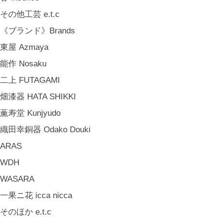
中嶋寿子 Toshiko Nakajima
その他工芸 e.t.c
山岸紗綾 Saya Yamagishi
《ブランド》Brands
大清水裕史 Hiroshi Ohizumi
東屋 Azmaya
Leathers by Kei Arabuna
能作 Nosaku
《キッズ》Kids
二上 FUTAGAMI
こどもの器 Children's Tableware
畑漆器 HATA SHIKKI
木のおもちゃ(ニキティキ) Wooden Toys
薫寿堂 Kunjyudo
ぬいぐるみ Soft Toys
織田幸銅器 Odako Douki
絵本 Children's Books
ARAS
《食品》Food
WDH
BREW TEA CO
WASARA
穀雨 Bakery Cokuu
一果ニ花 icca nicca
MONSTER
そのほか e.t.c