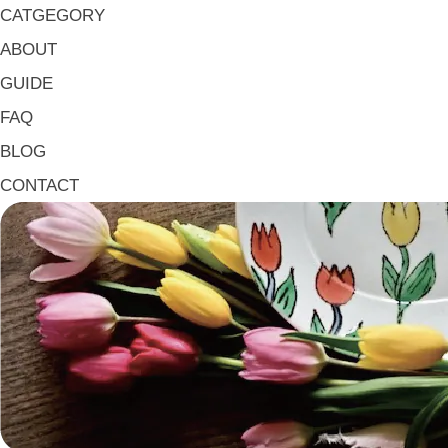
大皿 Big Plate
CATGEGORY
マグ & カップ Mugs & Cups
ABOUT
箸置き Chopstick Rests
GUIDE
箸・カトラリー Chop Sticks & Cutlery
FAQ
トレイ Trays
BLOG
ポット Pots
CONTACT
ピッチャー Jugs
一輪挿し・花瓶
こども用 Kids Tableware
《作家・工芸》Crafts
陶芸 Ceramics
漆器 Lacquerware
木工 Woodwork