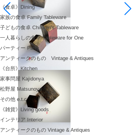
《食卓》Dining
家族の食卓 Family Tableware
子どもの食卓 Children's Tableware
一人暮らしの食卓 Tableware for One
パーティー Party
アンティークのもの Vintage & Antiques
《台所》Kitchen
家事問屋 Kajidonya
松野屋 Matsunoya
その他 e.t.c
《雑貨》Living goods
インテリア Interior
アンティークのもの Vintage & Antiques