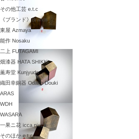
その他工芸 e.t.c
《ブランド》Brands
東屋 Azmaya
能作 Nosaku
二上 FUTAGAMI
畑漆器 HATA SHIKKI
薫寿堂 Kunjyudo
織田幸銅器 Odako Douki
ARAS
WDH
WASARA
一果ニ花 icca nicca
そのほか e.t.c