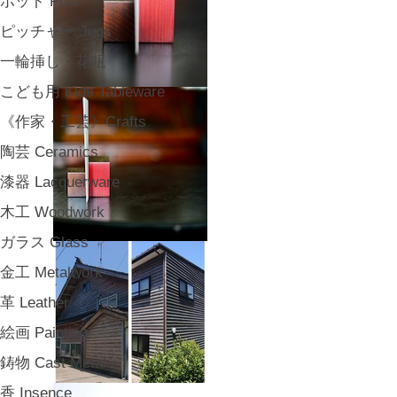
ポット Pots
ピッチャー Jugs
一輪挿し・花瓶
こども用 Kids Tableware
《作家・工芸》Crafts
陶芸 Ceramics
漆器 Lacquerware
木工 Woodwork
ガラス Glass
金工 Metalwork
革 Leather
絵画 Painting
鋳物 Cast Metal
香 Insence