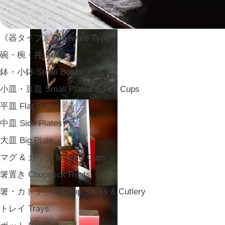
《器タイプ》Tableware Type
碗・椀・丼 Bowls
鉢・小鉢 Small Bowls
小皿・豆皿 Small Plates & Pea Cups
平皿 Flat Plates
中皿 Side Plates
大皿 Big Plate
マグ & カップ Mugs & Cups
箸置き Chopstick Rests
箸・カトラリー Chop Sticks & Cutlery
トレイ Trays