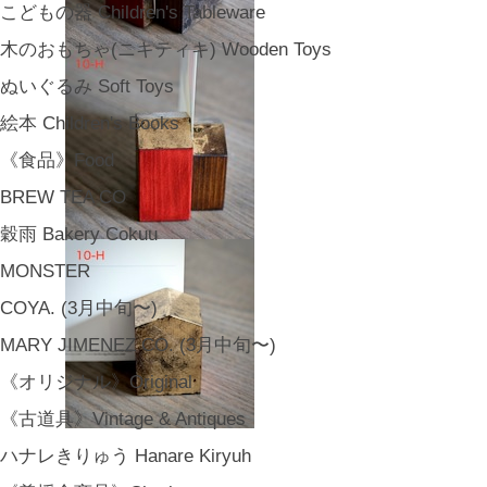
こどもの器 Children's Tableware
木のおもちゃ(ニキティキ) Wooden Toys
ぬいぐるみ Soft Toys
絵本 Children's Books
《食品》Food
BREW TEA CO
穀雨 Bakery Cokuu
MONSTER
COYA. (3月中旬〜)
MARY JIMENEZ CO. (3月中旬〜)
《オリジナル》Original
《古道具》Vintage & Antiques
ハナレきりゅう Hanare Kiryuh