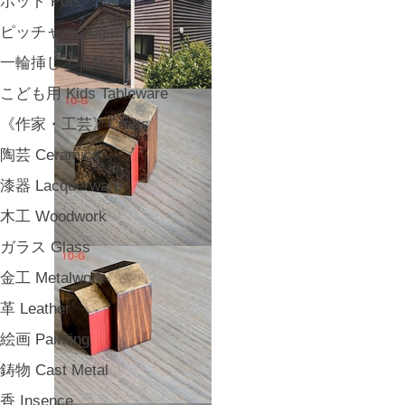
ポット Pots
ピッチャー Jugs
一輪挿し・花瓶
こども用 Kids Tableware
《作家・工芸》Crafts
陶芸 Ceramics
漆器 Lacquerware
木工 Woodwork
ガラス Glass
金工 Metalwork
革 Leather
絵画 Painting
鋳物 Cast Metal
香 Insence