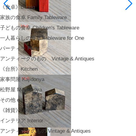
《食卓》Dining
家族の食卓 Family Tableware
子どもの食卓 Children's Tableware
一人暮らしの食卓 Tableware for One
パーティー Party
アンティークのもの Vintage & Antiques
《台所》Kitchen
家事問屋 Kajidonya
松野屋 Matsunoya
その他 e.t.c
《雑貨》Living goods
インテリア Interior
アンティークのもの Vintage & Antiques