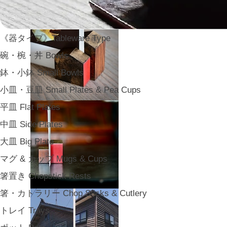
《器タイプ》Tableware Type
碗・椀・丼 Bowls
鉢・小鉢 Small Bowls
小皿・豆皿 Small Plates & Pea Cups
平皿 Flat Plates
中皿 Side Plates
大皿 Big Plate
マグ & カップ Mugs & Cups
箸置き Chopstick Rests
箸・カトラリー Chop Sticks & Cutlery
トレイ Trays