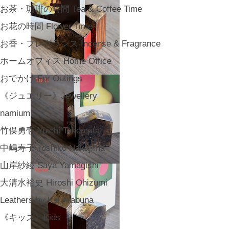
お茶・珈琲の時間 Tea & Coffee Time
お花の時間 Flower Time
お香・フレグランス Incense & Fragrance
ホームオフィス Home Office
おでかけ For Outings
《ジュエリー》Jewellery
namiumi
竹俣勇壱 Yuichi Takemata
中嶋寿子 Toshiko Nakajima
山岸紗綾 Saya Yamagishi
大清水裕史 Hiroshi Ohizumi
Leathers by Kei Arabuna
《キッズ》Kids