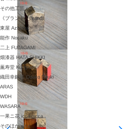
その他工芸 e.t.c
《ブランド》Brands
東屋 Azmaya
能作 Nosaku
二上 FUTAGAMI
畑漆器 HATA SHIKKI
薫寿堂 Kunjyudo
織田幸銅器 Odako Douki
ARAS
WDH
WASARA
一果ニ花 icca nicca
そのほか e.t.c