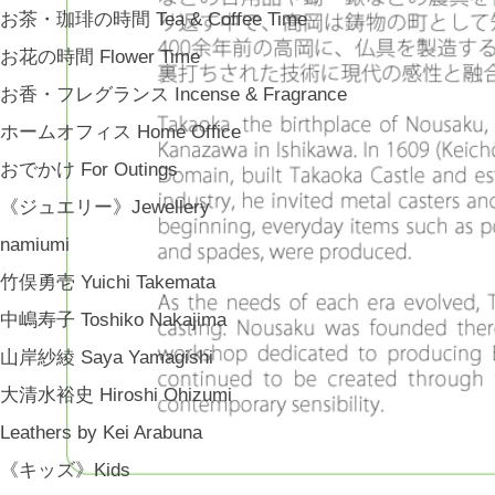
お茶・珈琲の時間 Tea & Coffee Time
お花の時間 Flower Time
お香・フレグランス Incense & Fragrance
ホームオフィス Home Office
おでかけ For Outings
《ジュエリー》Jewellery
namiumi
竹俣勇壱 Yuichi Takemata
中嶋寿子 Toshiko Nakajima
山岸紗綾 Saya Yamagishi
大清水裕史 Hiroshi Ohizumi
Leathers by Kei Arabuna
《キッズ》Kids