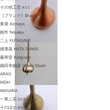
その他工芸 e.t.c
《ブランド》Brands
東屋 Azmaya
能作 Nosaku
二上 FUTAGAMI
畑漆器 HATA SHIKKI
薫寿堂 Kunjyudo
織田幸銅器 Odako Douki
ARAS
WDH
WASARA
一果ニ花 icca nicca
そのほか e.t.c