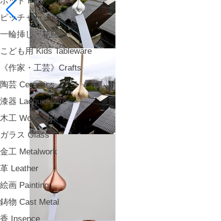
ポット Pots
ピッチャー Jugs
一輪挿し・花瓶
こども用 Kids Tableware
《作家・工芸》Crafts
陶芸 Ceramics
漆器 Lacquerware
木工 Woodwork
ガラス Glass
金工 Metalwork
革 Leather
絵画 Painting
鋳物 Cast Metal
香 Insence