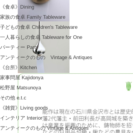
《食卓》Dining
家族の食卓 Family Tableware
子どもの食卓 Children's Tableware
一人暮らしの食卓 Tableware for One
パーティー Party
アンティークのもの Vintage & Antiques
《台所》Kitchen
家事問屋 Kajidonya
松野屋 Matsunoya
その他 e.t.c
《雑貨》Living goods
インテリア Interior
アンティークのもの Vintage & Antiques