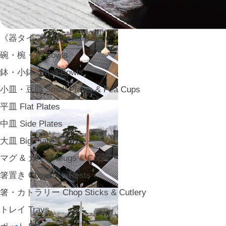
《器タイプ》Tableware Type
碗・椀・丼 Bowls
鉢・小鉢 Small Bowls
小皿・豆皿 Small Plates & Pea Cups
平皿 Flat Plates
中皿 Side Plates
大皿 Big Plate
マグ & カップ Mugs & Cups
箸置き Chopstick Rests
箸・カトラリー Chop Sticks & Cutlery
トレイ Trays