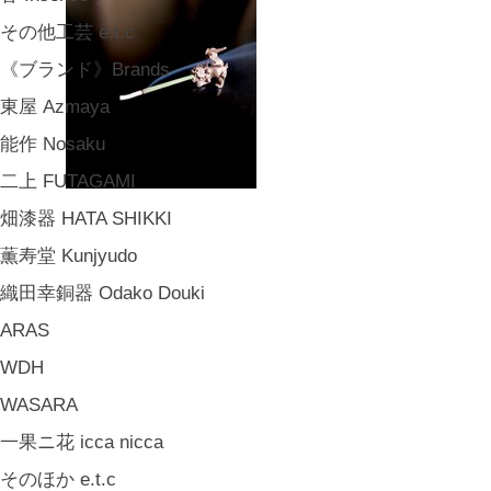
その他工芸 e.t.c
《ブランド》Brands
東屋 Azmaya
能作 Nosaku
二上 FUTAGAMI
畑漆器 HATA SHIKKI
薫寿堂 Kunjyudo
織田幸銅器 Odako Douki
ARAS
WDH
WASARA
一果ニ花 icca nicca
そのほか e.t.c