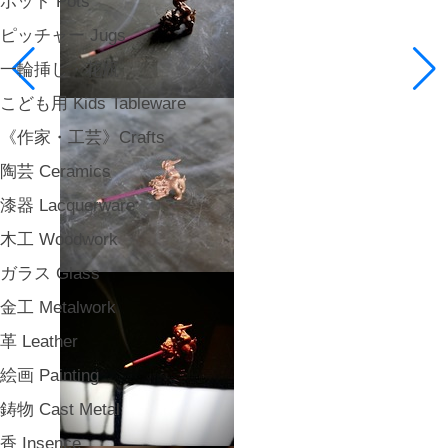
ポット Pots
ピッチャー Jugs
一輪挿し・花瓶
こども用 Kids Tableware
《作家・工芸》Crafts
陶芸 Ceramics
漆器 Lacquerware
木工 Woodwork
ガラス Glass
金工 Metalwork
革 Leather
絵画 Painting
鋳物 Cast Metal
香 Insence