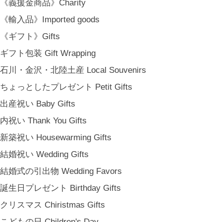
《義援金商品》Charity
《輸入品》Imported goods
《ギフト》Gifts
ギフト包装 Gift Wrapping
金沢・北陸で生まれたさまざまな作品を中心に、物語を宿し、使う人の
石川・金沢・北陸土産 Local Souvenirs
日常という大切な時間にそっと寄り添う品々をキュレート。それぞれの
ちょっとしたプレゼント Petit Gifts
美しさに、和と洋、OLD & NEW のインスピレーションを重ね、暮らし
出産祝い Baby Gifts
の中で愉しむインテリアスタイリングをご提案しています。 casa rua [
カーサ・ルア] 石川県金沢市尾張町2-14-20 八百萬本舗 内 casa rua / A
内祝い Thank You Gifts
RU / icca / icca nicca Home Page Production & Photos by rua., co. ltd
新築祝い Housewarming Gifts
[ MENU ]
結婚祝い Wedding Gifts
HOME
結婚式の引出物 Wedding Favors
SHOP INFO
SHOPPING GUIDE
誕生日プレゼント Birthday Gifts
FAQ
クリスマス Chiristmas Gifts
BLOG
こどもの日 Children's Day