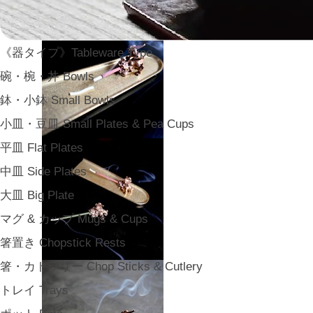
《器タイプ》Tableware Type
碗・椀・丼 Bowls
鉢・小鉢 Small Bowls
小皿・豆皿 Small Plates & Pea Cups
平皿 Flat Plates
中皿 Side Plates
大皿 Big Plate
マグ & カップ Mugs & Cups
箸置き Chopstick Rests
箸・カトラリー Chop Sticks & Cutlery
トレイ Trays