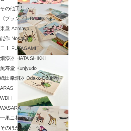
その他工芸 e.t.c
《ブランド》Brands
東屋 Azmaya
能作 Nosaku
二上 FUTAGAMI
畑漆器 HATA SHIKKI
薫寿堂 Kunjyudo
織田幸銅器 Odako Douki
ARAS
WDH
WASARA
一果ニ花 icca nicca
そのほか e.t.c