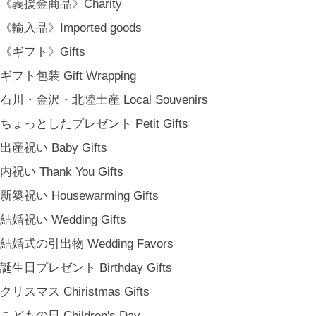
《義援金商品》Charity
日常という大切な時間にそっと寄り添う品々をキュレート。それぞれの
美しさに、和と洋、OLD & NEW のインスピレーションを重ね、暮らし
《輸入品》Imported goods
の中で愉しむインテリアスタイリングをご提案しています。 casa rua [
《ギフト》Gifts
カーサ・ルア] 石川県金沢市尾張町2-14-20 八百萬本舗 内 casa rua / A
ギフト包装 Gift Wrapping
RU / icca / icca nicca Home Page Production & Photos by rua., co. ltd
[ MENU ]
石川・金沢・北陸土産 Local Souvenirs
HOME
ちょっとしたプレゼント Petit Gifts
SHOP INFO
出産祝い Baby Gifts
SHOPPING GUIDE
内祝い Thank You Gifts
FAQ
BLOG
新築祝い Housewarming Gifts
CONTACT
結婚祝い Wedding Gifts
[ MEMBERSHIP ]
結婚式の引出物 Wedding Favors
TOP
誕生日プレゼント Birthday Gifts
MY PAGE
[ MAIL MAGAZINE ]
クリスマス Chiristmas Gifts
こどもの日 Children's Day