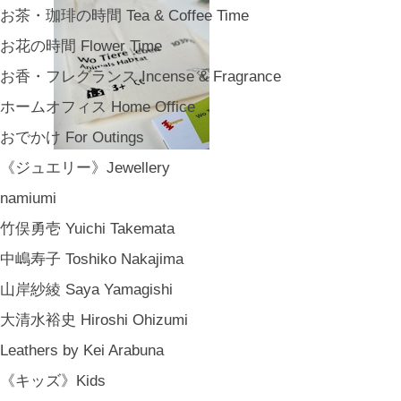
お茶・珈琲の時間 Tea & Coffee Time
お花の時間 Flower Time
お香・フレグランス Incense & Fragrance
ホームオフィス Home Office
おでかけ For Outings
《ジュエリー》Jewellery
namiumi
竹俣勇壱 Yuichi Takemata
中嶋寿子 Toshiko Nakajima
山岸紗綾 Saya Yamagishi
大清水裕史 Hiroshi Ohizumi
Leathers by Kei Arabuna
《キッズ》Kids