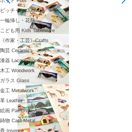
ポット Pots
ピッチャー Jugs
一輪挿し・花瓶
こども用 Kids Tableware
《作家・工芸》Crafts
陶芸 Ceramics
漆器 Lacquerware
木工 Woodwork
ガラス Glass
金工 Metalwork
革 Leather
絵画 Painting
鋳物 Cast Metal
香 Insence