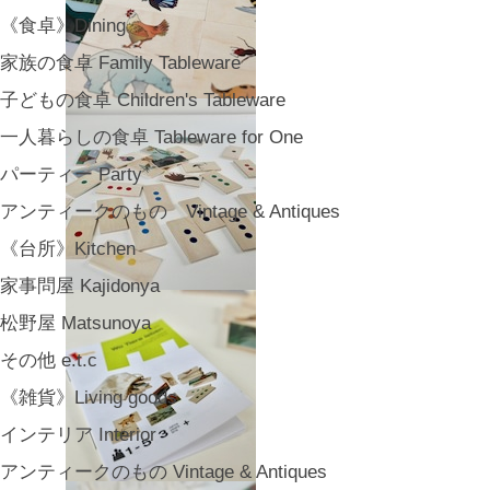
《食卓》Dining
家族の食卓 Family Tableware
子どもの食卓 Children's Tableware
一人暮らしの食卓 Tableware for One
パーティー Party
アンティークのもの Vintage & Antiques
《台所》Kitchen
家事問屋 Kajidonya
松野屋 Matsunoya
その他 e.t.c
《雑貨》Living goods
インテリア Interior
アンティークのもの Vintage & Antiques