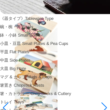
《器タイプ》Tableware Type
碗・椀・丼 Bowls
鉢・小鉢 Small Bowls
小皿・豆皿 Small Plates & Pea Cups
平皿 Flat Plates
中皿 Side Plates
大皿 Big Plate
マグ & カップ Mugs & Cups
箸置き Chopstick Rests
箸・カトラリー Chop Sticks & Cutlery
トレイ Trays