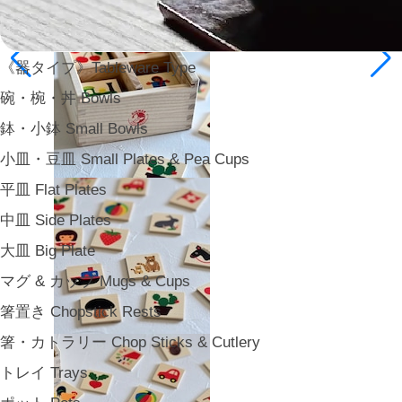
《器タイプ》Tableware Type
碗・椀・丼 Bowls
鉢・小鉢 Small Bowls
小皿・豆皿 Small Plates & Pea Cups
平皿 Flat Plates
中皿 Side Plates
大皿 Big Plate
マグ & カップ Mugs & Cups
箸置き Chopstick Rests
箸・カトラリー Chop Sticks & Cutlery
トレイ Trays