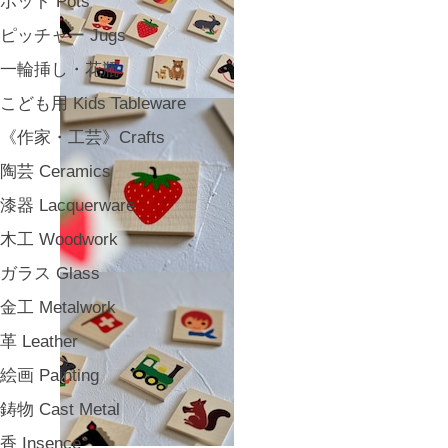
ポット Pots
ピッチャー Jugs
一輪挿し・花瓶
こども用 Kids Tableware
《作家・工芸》Crafts
陶芸 Ceramics
漆器 Lacquerware
木工 Woodwork
ガラス Glass
金工 Metalwork
革 Leather
絵画 Painting
鋳物 Cast Metal
香 Insence