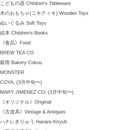
CONTACT
こどもの器 Children's Tableware
[ MEMBERSHIP ]
木のおもちゃ(ニキティキ) Wooden Toys
TOP
ぬいぐるみ Soft Toys
MY PAGE
[ MAIL MAGAZINE ]
絵本 Children's Books
《食品》Food
BREW TEA CO
登録
穀雨 Bakery Cokuu
[ NOTICE ]
プライバシーポリシー
MONSTER
特定商取引法に基づく表記
COYA. (3月中旬〜)
会員規約
MARY JIMENEZ CO. (3月中旬〜)
《オリジナル》Original
《古道具》Vintage & Antiques
ハナレきりゅう Hanare Kiryuh