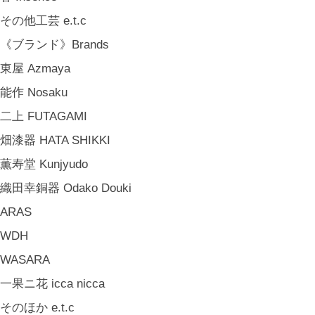
その他工芸 e.t.c
《ブランド》Brands
東屋 Azmaya
能作 Nosaku
二上 FUTAGAMI
畑漆器 HATA SHIKKI
薫寿堂 Kunjyudo
織田幸銅器 Odako Douki
ARAS
WDH
WASARA
一果ニ花 icca nicca
そのほか e.t.c