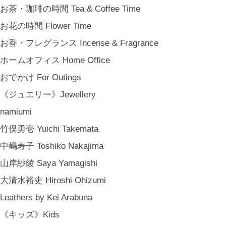
お茶・珈琲の時間 Tea & Coffee Time
お花の時間 Flower Time
お香・フレグランス Incense & Fragrance
ホームオフィス Home Office
金沢・北陸で生まれたさまざまな作品を中心に、物語を宿し、使う人の
おでかけ For Outings
日常という大切な時間にそっと寄り添う品々をキュレート。それぞれの
美しさに、和と洋、OLD & NEW のインスピレーションを重ね、暮らし
《ジュエリー》Jewellery
の中で愉しむインテリアスタイリングをご提案しています。 casa rua [
namiumi
カーサ・ルア] 石川県金沢市尾張町2-14-20 八百萬本舗 内 casa rua / A
竹俣勇壱 Yuichi Takemata
RU / icca / icca nicca Home Page Production & Photos by rua., co. ltd
[ MENU ]
中嶋寿子 Toshiko Nakajima
HOME
山岸紗綾 Saya Yamagishi
SHOP INFO
大清水裕史 Hiroshi Ohizumi
SHOPPING GUIDE
Leathers by Kei Arabuna
FAQ
BLOG
《キッズ》Kids