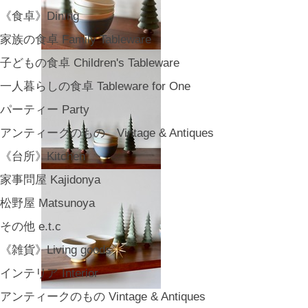
《食卓》Dining
家族の食卓 Family Tableware
子どもの食卓 Children's Tableware
一人暮らしの食卓 Tableware for One
パーティー Party
アンティークのもの Vintage & Antiques
《台所》Kitchen
家事問屋 Kajidonya
松野屋 Matsunoya
その他 e.t.c
《雑貨》Living goods
インテリア Interior
アンティークのもの Vintage & Antiques