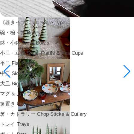
《器タイプ》Tableware Type
碗・椀・丼 Bowls
鉢・小鉢 Small Bowls
小皿・豆皿 Small Plates & Pea Cups
平皿 Flat Plates
中皿 Side Plates
大皿 Big Plate
マグ & カップ Mugs & Cups
箸置き Chopstick Rests
箸・カトラリー Chop Sticks & Cutlery
トレイ Trays