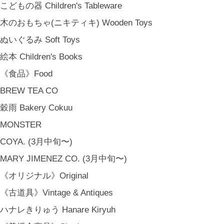
こどもの器 Children's Tableware
金沢・北陸で生まれたさまざまな作品を中心に、物語を宿し、使う人の
木のおもちゃ(ニキティキ) Wooden Toys
日常という大切な時間にそっと寄り添う品々をキュレート。それぞれの
ぬいぐるみ Soft Toys
美しさに、和と洋、OLD & NEW のインスピレーションを重ね、暮らし
の中で愉しむインテリアスタイリングをご提案しています。 casa rua [
絵本 Children's Books
カーサ・ルア] 石川県金沢市尾張町2-14-20 八百萬本舗 内 casa rua / A
《食品》Food
RU / icca / icca nicca Home Page Production & Photos by rua., co. ltd
BREW TEA CO
[ MENU ]
穀雨 Bakery Cokuu
HOME
SHOP INFO
MONSTER
SHOPPING GUIDE
COYA. (3月中旬〜)
FAQ
MARY JIMENEZ CO. (3月中旬〜)
BLOG
《オリジナル》Original
CONTACT
[ MEMBERSHIP ]
《古道具》Vintage & Antiques
TOP
ハナレきりゅう Hanare Kiryuh
MY PAGE