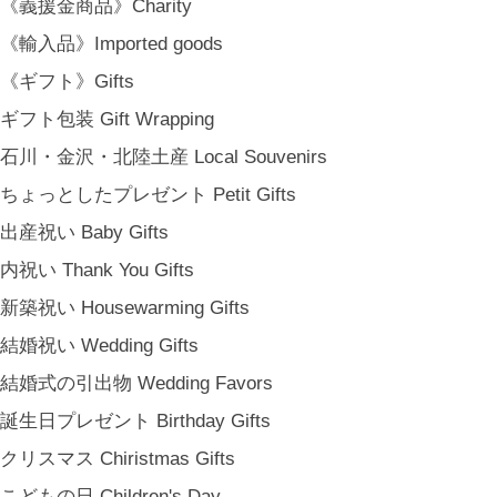
《義援金商品》Charity
[ MAIL MAGAZINE ]
《輸入品》Imported goods
《ギフト》Gifts
登録
ギフト包装 Gift Wrapping
[ NOTICE ]
石川・金沢・北陸土産 Local Souvenirs
プライバシーポリシー
特定商取引法に基づく表記
ちょっとしたプレゼント Petit Gifts
会員規約
出産祝い Baby Gifts
内祝い Thank You Gifts
新築祝い Housewarming Gifts
結婚祝い Wedding Gifts
結婚式の引出物 Wedding Favors
誕生日プレゼント Birthday Gifts
クリスマス Chiristmas Gifts
こどもの日 Children's Day