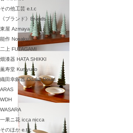
その他工芸 e.t.c
《ブランド》Brands
東屋 Azmaya
能作 Nosaku
二上 FUTAGAMI
畑漆器 HATA SHIKKI
薫寿堂 Kunjyudo
織田幸銅器 Odako Douki
ARAS
WDH
WASARA
一果ニ花 icca nicca
そのほか e.t.c