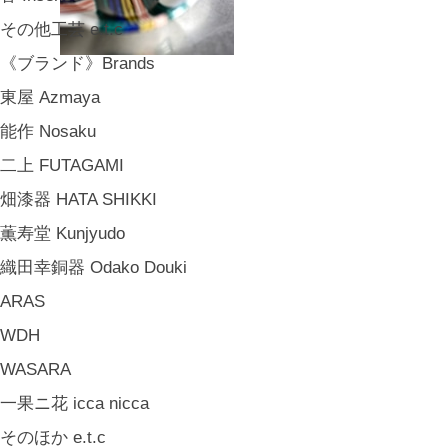
その他工芸 e.t.c
《ブランド》Brands
東屋 Azmaya
能作 Nosaku
二上 FUTAGAMI
畑漆器 HATA SHIKKI
薫寿堂 Kunjyudo
織田幸銅器 Odako Douki
ARAS
WDH
WASARA
一果ニ花 icca nicca
そのほか e.t.c