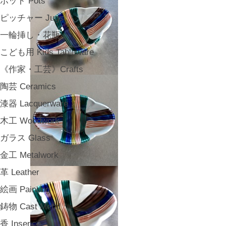
ポット Pots
ピッチャー Jugs
一輪挿し・花瓶
こども用 Kids Tableware
《作家・工芸》Crafts
陶芸 Ceramics
漆器 Lacquerware
木工 Woodwork
ガラス Glass
金工 Metalwork
革 Leather
絵画 Painting
鋳物 Cast Metal
香 Insence