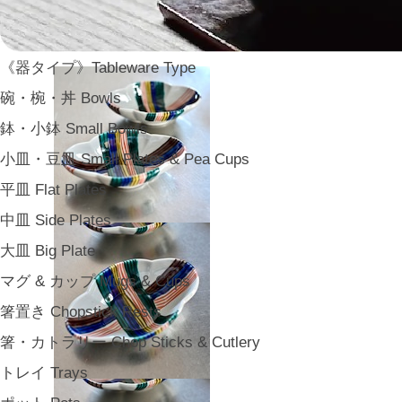
《器タイプ》Tableware Type
碗・椀・丼 Bowls
鉢・小鉢 Small Bowls
小皿・豆皿 Small Plates & Pea Cups
平皿 Flat Plates
中皿 Side Plates
大皿 Big Plate
マグ & カップ Mugs & Cups
箸置き Chopstick Rests
箸・カトラリー Chop Sticks & Cutlery
トレイ Trays