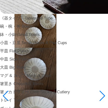
《器タイプ》Tableware Type
碗・椀・丼 Bowls
鉢・小鉢 Small Bowls
小皿・豆皿 Small Plates & Pea Cups
平皿 Flat Plates
中皿 Side Plates
大皿 Big Plate
マグ & カップ Mugs & Cups
箸置き Chopstick Rests
箸・カトラリー Chop Sticks & Cutlery
トレイ Trays