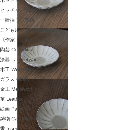
ポット Pots
ピッチャー Jugs
一輪挿し・花瓶
こども用 Kids Tableware
《作家・工芸》Crafts
陶芸 Ceramics
漆器 Lacquerware
木工 Woodwork
ガラス Glass
金工 Metalwork
革 Leather
絵画 Painting
鋳物 Cast Metal
香 Insence