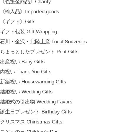
カーサ・ルア] 石川県金沢市尾張町2-14-20 八百萬本舗 内 casa rua / A
《義援金商品》Charity
RU / icca / icca nicca Home Page Production & Photos by rua., co. ltd
《輸入品》Imported goods
[ MENU ]
《ギフト》Gifts
HOME
ギフト包装 Gift Wrapping
SHOP INFO
SHOPPING GUIDE
石川・金沢・北陸土産 Local Souvenirs
FAQ
ちょっとしたプレゼント Petit Gifts
BLOG
出産祝い Baby Gifts
CONTACT
内祝い Thank You Gifts
[ MEMBERSHIP ]
TOP
新築祝い Housewarming Gifts
MY PAGE
結婚祝い Wedding Gifts
[ MAIL MAGAZINE ]
結婚式の引出物 Wedding Favors
誕生日プレゼント Birthday Gifts
登録
クリスマス Chiristmas Gifts
[ NOTICE ]
こどもの日 Children's Day