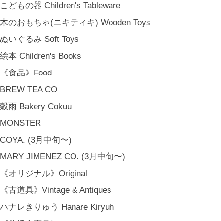
こどもの器 Children's Tableware
木のおもちゃ(ニキティキ) Wooden Toys
ぬいぐるみ Soft Toys
絵本 Children's Books
《食品》Food
BREW TEA CO
穀雨 Bakery Cokuu
MONSTER
COYA. (3月中旬〜)
MARY JIMENEZ CO. (3月中旬〜)
金沢・北陸で生まれたさまざまな作品を中心に、物語を宿し、使う人の
《オリジナル》Original
日常という大切な時間にそっと寄り添う品々をキュレート。それぞれの
《古道具》Vintage & Antiques
美しさに、和と洋、OLD & NEW のインスピレーションを重ね、暮らし
ハナレきりゅう Hanare Kiryuh
の中で愉しむインテリアスタイリングをご提案しています。 casa rua [