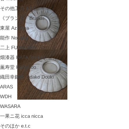
その他工芸 e.t.c
《ブランド》Brands
東屋 Azmaya
能作 Nosaku
二上 FUTAGAMI
畑漆器 HATA SHIKKI
薫寿堂 Kunjyudo
織田幸銅器 Odako Douki
ARAS
WDH
WASARA
一果ニ花 icca nicca
そのほか e.t.c