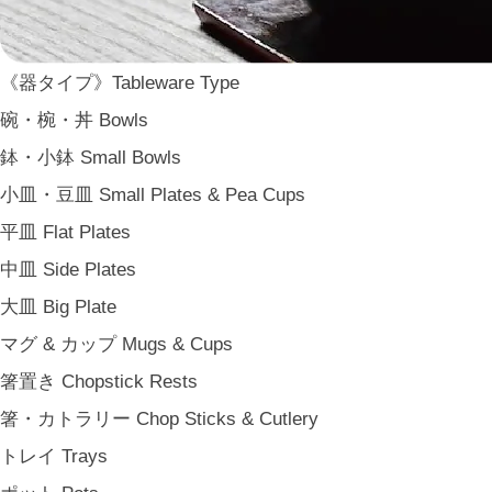
ARAS
WDH
《器タイプ》Tableware Type
WASARA
碗・椀・丼 Bowls
一果ニ花 icca nicca
鉢・小鉢 Small Bowls
そのほか e.t.c
小皿・豆皿 Small Plates & Pea Cups
《食卓》Dining
平皿 Flat Plates
家族の食卓 Family Tableware
中皿 Side Plates
子どもの食卓 Children's Tableware
大皿 Big Plate
一人暮らしの食卓 Tableware for One
マグ & カップ Mugs & Cups
パーティー Party
箸置き Chopstick Rests
アンティークのもの Vintage & Antiques
箸・カトラリー Chop Sticks & Cutlery
《台所》Kitchen
トレイ Trays
家事問屋 Kajidonya