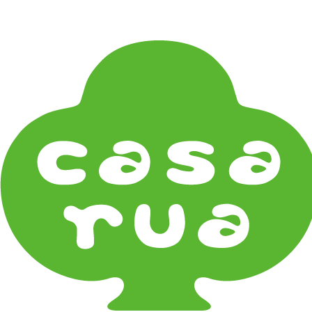
在庫は実店舗と兼用し常に流動しています。在庫切れ
の際はご連絡差し上げます！
Home
《雑貨》Living goods
お香・フレグランス Incense & Fragrance
香立てなど Incense Stands
《器タイプ》Tableware Type
碗・椀・丼 Bowls
鉢・小鉢 Small Bowls
小皿・豆皿 Small Plates & Pea Cups
平皿 Flat Plates
中皿 Side Plates