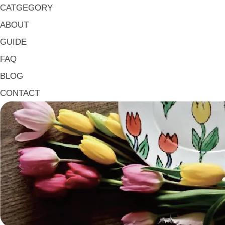
大皿 Big Plate
CATGEGORY
マグ & カップ Mugs & Cups
ABOUT
箸置き Chopstick Rests
GUIDE
箸・カトラリー Chop Sticks & Cutlery
FAQ
トレイ Trays
BLOG
ポット Pots
CONTACT
ピッチャー Jugs
一輪挿し・花瓶
こども用 Kids Tableware
《作家・工芸》Crafts
陶芸 Ceramics
漆器 Lacquerware
木工 Woodwork