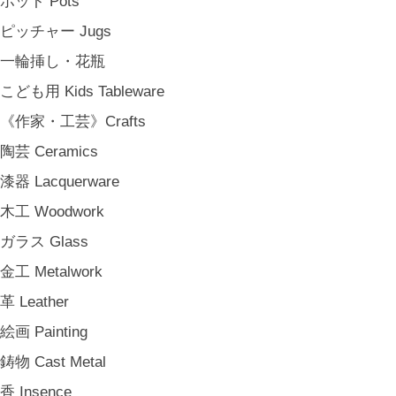
ポット Pots
松野屋 Matsunoya
ピッチャー Jugs
その他 e.t.c
一輪挿し・花瓶
《雑貨》Living goods
こども用 Kids Tableware
インテリア Interior
《作家・工芸》Crafts
アンティークのもの Vintage & Antiques
陶芸 Ceramics
お茶・珈琲の時間 Tea & Coffee Time
漆器 Lacquerware
お花の時間 Flower Time
木工 Woodwork
お香・フレグランス Incense & Fragrance
ガラス Glass
ホームオフィス Home Office
金工 Metalwork
おでかけ For Outings
革 Leather
《ジュエリー》Jewellery
絵画 Painting
namiumi
鋳物 Cast Metal
竹俣勇壱 Yuichi Takemata
香 Insence