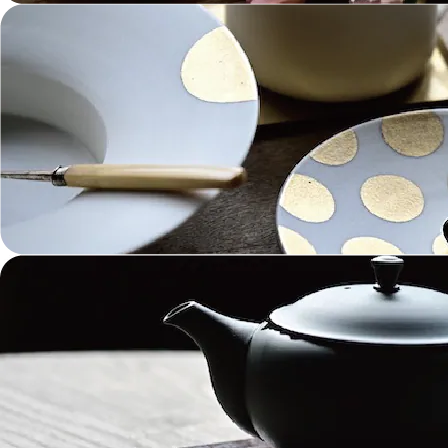
ガラス Glass
金工 Metalwork
革 Leather
絵画 Painting
鋳物 Cast Metal
香 Insence
その他工芸 e.t.c
《ブランド》Brands
東屋 Azmaya
能作 Nosaku
二上 FUTAGAMI
畑漆器 HATA SHIKKI
薫寿堂 Kunjyudo
織田幸銅器 Odako Douki