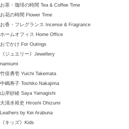
新築祝い Housewarming Gifts
お茶・珈琲の時間 Tea & Coffee Time
結婚祝い Wedding Gifts
お花の時間 Flower Time
結婚式の引出物 Wedding Favors
お香・フレグランス Incense & Fragrance
誕生日プレゼント Birthday Gifts
ホームオフィス Home Office
クリスマス Chiristmas Gifts
おでかけ For Outings
こどもの日 Children's Day
《ジュエリー》Jewellery
バレンタインデー Valentine's Day
namiumi
《季節のもの》Seasonal
竹俣勇壱 Yuichi Takemata
春 Spring
中嶋寿子 Toshiko Nakajima
夏 Summer
山岸紗綾 Saya Yamagishi
秋 Autumn
大清水裕史 Hiroshi Ohizumi
冬 Winter
Leathers by Kei Arabuna
節句 Seasonal Celebrations
《キッズ》Kids
《ご予約》Made to Order