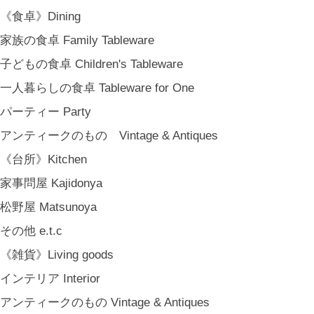
COYA. (3月中旬〜)
《食卓》Dining
MARY JIMENEZ CO. (3月中旬〜)
家族の食卓 Family Tableware
《オリジナル》Original
子どもの食卓 Children's Tableware
《古道具》Vintage & Antiques
一人暮らしの食卓 Tableware for One
ハナレきりゅう Hanare Kiryuh
パーティー Party
《義援金商品》Charity
アンティークのもの Vintage & Antiques
《輸入品》Imported goods
《台所》Kitchen
《ギフト》Gifts
家事問屋 Kajidonya
ギフト包装 Gift Wrapping
松野屋 Matsunoya
石川・金沢・北陸土産 Local Souvenirs
その他 e.t.c
ちょっとしたプレゼント Petit Gifts
《雑貨》Living goods
出産祝い Baby Gifts
インテリア Interior
内祝い Thank You Gifts
アンティークのもの Vintage & Antiques