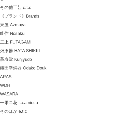
中嶋寿子 Toshiko Nakajima
その他工芸 e.t.c
山岸紗綾 Saya Yamagishi
《ブランド》Brands
大清水裕史 Hiroshi Ohizumi
東屋 Azmaya
Leathers by Kei Arabuna
能作 Nosaku
《キッズ》Kids
二上 FUTAGAMI
こどもの器 Children's Tableware
畑漆器 HATA SHIKKI
木のおもちゃ(ニキティキ) Wooden Toys
薫寿堂 Kunjyudo
ぬいぐるみ Soft Toys
織田幸銅器 Odako Douki
絵本 Children's Books
ARAS
《食品》Food
WDH
BREW TEA CO
WASARA
穀雨 Bakery Cokuu
一果ニ花 icca nicca
MONSTER
そのほか e.t.c