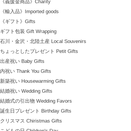
《義援金商品》Charity
金沢・北陸で生まれたさまざまな作品を中心に、物語を宿し、使う人の
《輸入品》Imported goods
日常という大切な時間にそっと寄り添う品々をキュレート。それぞれの
《ギフト》Gifts
美しさに、和と洋、OLD & NEW のインスピレーションを重ね、暮らし
ギフト包装 Gift Wrapping
の中で愉しむインテリアスタイリングをご提案しています。 casa rua [
カーサ・ルア] 石川県金沢市尾張町2-14-20 八百萬本舗 内 casa rua / A
石川・金沢・北陸土産 Local Souvenirs
RU / icca / icca nicca Home Page Production & Photos by rua., co. ltd
ちょっとしたプレゼント Petit Gifts
[ MENU ]
出産祝い Baby Gifts
HOME
SHOP INFO
内祝い Thank You Gifts
SHOPPING GUIDE
新築祝い Housewarming Gifts
FAQ
結婚祝い Wedding Gifts
BLOG
結婚式の引出物 Wedding Favors
CONTACT
[ MEMBERSHIP ]
誕生日プレゼント Birthday Gifts
TOP
クリスマス Chiristmas Gifts
MY PAGE
こどもの日 Children's Day