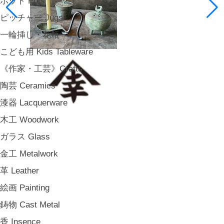
ポット Pots
ピッチャー Jugs
一輪挿し・花瓶
こども用 Kids Tableware
《作家・工芸》Crafts
陶芸 Ceramics
漆器 Lacquerware
木工 Woodwork
ガラス Glass
金工 Metalwork
革 Leather
絵画 Painting
鋳物 Cast Metal
香 Insence