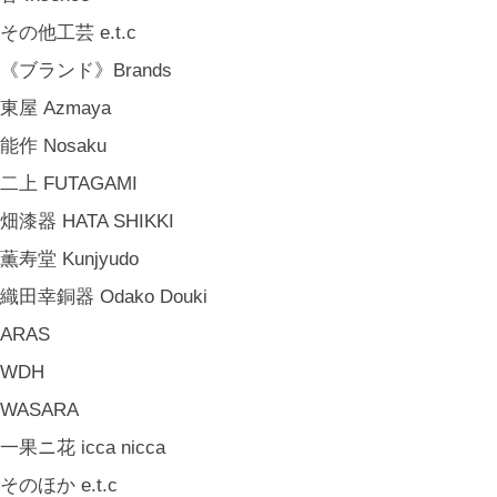
その他工芸 e.t.c
《ブランド》Brands
東屋 Azmaya
能作 Nosaku
二上 FUTAGAMI
畑漆器 HATA SHIKKI
薫寿堂 Kunjyudo
織田幸銅器 Odako Douki
ARAS
WDH
WASARA
一果ニ花 icca nicca
そのほか e.t.c