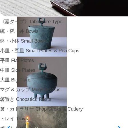
《器タイプ》Tableware Type
碗・椀・丼 Bowls
鉢・小鉢 Small Bowls
小皿・豆皿 Small Plates & Pea Cups
平皿 Flat Plates
中皿 Side Plates
大皿 Big Plate
マグ & カップ Mugs & Cups
箸置き Chopstick Rests
箸・カトラリー Chop Sticks & Cutlery
トレイ Trays