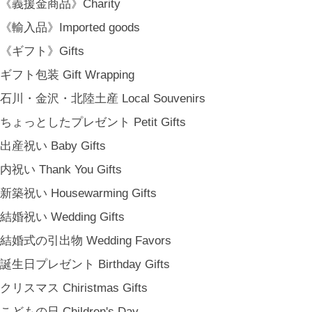
《義援金商品》Charity
美しさに、和と洋、OLD & NEW のインスピレーションを重ね、暮らし
《輸入品》Imported goods
の中で愉しむインテリアスタイリングをご提案しています。 casa rua [
カーサ・ルア] 石川県金沢市尾張町2-14-20 八百萬本舗 内 casa rua / A
《ギフト》Gifts
RU / icca / icca nicca Home Page Production & Photos by rua., co. ltd
ギフト包装 Gift Wrapping
[ MENU ]
石川・金沢・北陸土産 Local Souvenirs
HOME
ちょっとしたプレゼント Petit Gifts
SHOP INFO
SHOPPING GUIDE
出産祝い Baby Gifts
FAQ
内祝い Thank You Gifts
BLOG
新築祝い Housewarming Gifts
CONTACT
結婚祝い Wedding Gifts
[ MEMBERSHIP ]
TOP
結婚式の引出物 Wedding Favors
MY PAGE
誕生日プレゼント Birthday Gifts
[ MAIL MAGAZINE ]
クリスマス Chiristmas Gifts
こどもの日 Children's Day