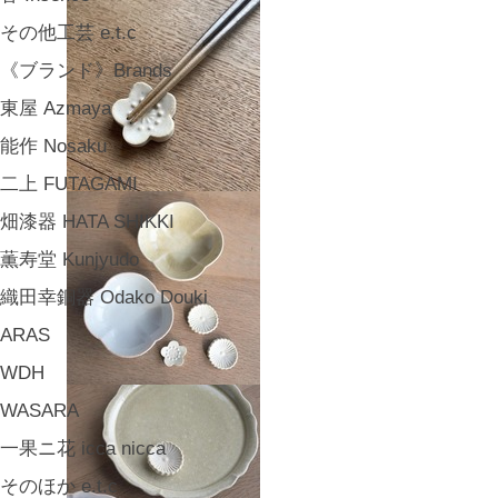
その他工芸 e.t.c
《ブランド》Brands
東屋 Azmaya
能作 Nosaku
二上 FUTAGAMI
畑漆器 HATA SHIKKI
薫寿堂 Kunjyudo
織田幸銅器 Odako Douki
ARAS
WDH
WASARA
一果ニ花 icca nicca
そのほか e.t.c