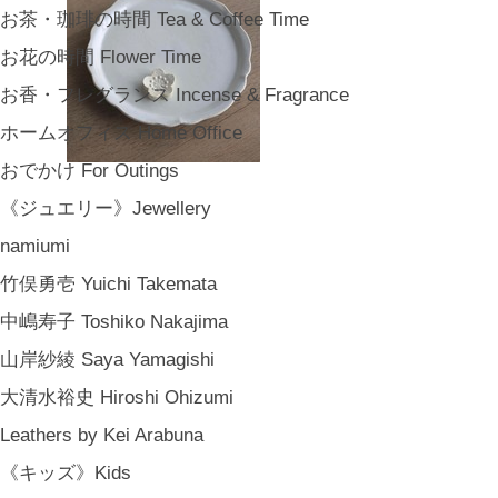
お茶・珈琲の時間 Tea & Coffee Time
お花の時間 Flower Time
お香・フレグランス Incense & Fragrance
ホームオフィス Home Office
おでかけ For Outings
《ジュエリー》Jewellery
namiumi
竹俣勇壱 Yuichi Takemata
中嶋寿子 Toshiko Nakajima
山岸紗綾 Saya Yamagishi
大清水裕史 Hiroshi Ohizumi
Leathers by Kei Arabuna
《キッズ》Kids