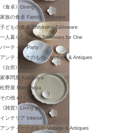
《食卓》Dining
家族の食卓 Family Tableware
子どもの食卓 Children's Tableware
一人暮らしの食卓 Tableware for One
パーティー Party
アンティークのもの Vintage & Antiques
《台所》Kitchen
家事問屋 Kajidonya
松野屋 Matsunoya
その他 e.t.c
《雑貨》Living goods
インテリア Interior
アンティークのもの Vintage & Antiques