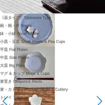
《器タイプ》Tableware Type
碗・椀・丼 Bowls
鉢・小鉢 Small Bowls
小皿・豆皿 Small Plates & Pea Cups
平皿 Flat Plates
中皿 Side Plates
大皿 Big Plate
マグ & カップ Mugs & Cups
箸置き Chopstick Rests
箸・カトラリー Chop Sticks & Cutlery
トレイ Trays