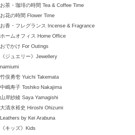
お茶・珈琲の時間 Tea & Coffee Time
お花の時間 Flower Time
お香・フレグランス Incense & Fragrance
ホームオフィス Home Office
おでかけ For Outings
《ジュエリー》Jewellery
namiumi
竹俣勇壱 Yuichi Takemata
中嶋寿子 Toshiko Nakajima
山岸紗綾 Saya Yamagishi
金沢・北陸で生まれたさまざまな作品を中心に、物語を宿し、使う人の
大清水裕史 Hiroshi Ohizumi
日常という大切な時間にそっと寄り添う品々をキュレート。それぞれの
Leathers by Kei Arabuna
美しさに、和と洋、OLD & NEW のインスピレーションを重ね、暮らし
《キッズ》Kids
の中で愉しむインテリアスタイリングをご提案しています。 casa rua [