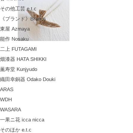
その他工芸 e.t.c
《ブランド》Brands
東屋 Azmaya
能作 Nosaku
二上 FUTAGAMI
畑漆器 HATA SHIKKI
薫寿堂 Kunjyudo
織田幸銅器 Odako Douki
ARAS
WDH
WASARA
一果ニ花 icca nicca
そのほか e.t.c