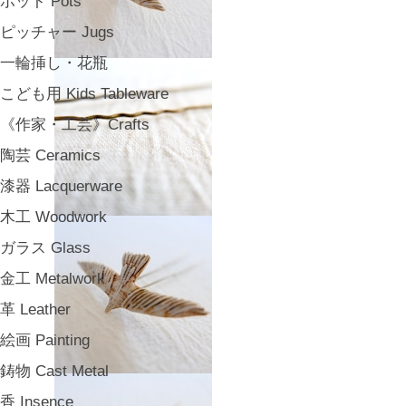
ポット Pots
ピッチャー Jugs
一輪挿し・花瓶
こども用 Kids Tableware
《作家・工芸》Crafts
陶芸 Ceramics
漆器 Lacquerware
木工 Woodwork
ガラス Glass
金工 Metalwork
革 Leather
絵画 Painting
鋳物 Cast Metal
香 Insence