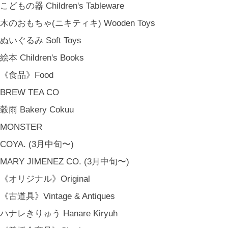
カーサ・ルア] 石川県金沢市尾張町2-14-20 八百萬本舗 内 casa rua / A
こどもの器 Children's Tableware
RU / icca / icca nicca Home Page Production & Photos by rua., co. ltd
木のおもちゃ(ニキティキ) Wooden Toys
[ MENU ]
ぬいぐるみ Soft Toys
HOME
絵本 Children's Books
SHOP INFO
SHOPPING GUIDE
《食品》Food
FAQ
BREW TEA CO
BLOG
穀雨 Bakery Cokuu
CONTACT
MONSTER
[ MEMBERSHIP ]
TOP
COYA. (3月中旬〜)
MY PAGE
MARY JIMENEZ CO. (3月中旬〜)
[ MAIL MAGAZINE ]
《オリジナル》Original
《古道具》Vintage & Antiques
登録
ハナレきりゅう Hanare Kiryuh
[ NOTICE ]