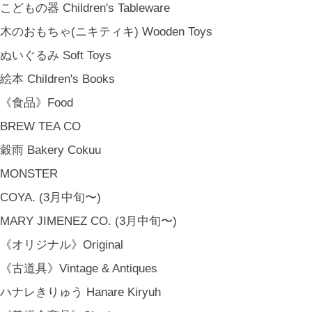
RU / icca / icca nicca Home Page Production & Photos by rua., co. ltd
こどもの器 Children's Tableware
[ MENU ]
木のおもちゃ(ニキティキ) Wooden Toys
HOME
ぬいぐるみ Soft Toys
SHOP INFO
SHOPPING GUIDE
絵本 Children's Books
FAQ
《食品》Food
BLOG
BREW TEA CO
CONTACT
穀雨 Bakery Cokuu
[ MEMBERSHIP ]
TOP
MONSTER
MY PAGE
COYA. (3月中旬〜)
[ MAIL MAGAZINE ]
MARY JIMENEZ CO. (3月中旬〜)
《オリジナル》Original
登録
《古道具》Vintage & Antiques
[ NOTICE ]
ハナレきりゅう Hanare Kiryuh
プライバシーポリシー