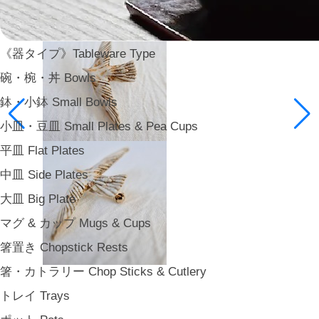
《器タイプ》Tableware Type
碗・椀・丼 Bowls
鉢・小鉢 Small Bowls
小皿・豆皿 Small Plates & Pea Cups
平皿 Flat Plates
中皿 Side Plates
大皿 Big Plate
マグ & カップ Mugs & Cups
箸置き Chopstick Rests
箸・カトラリー Chop Sticks & Cutlery
トレイ Trays