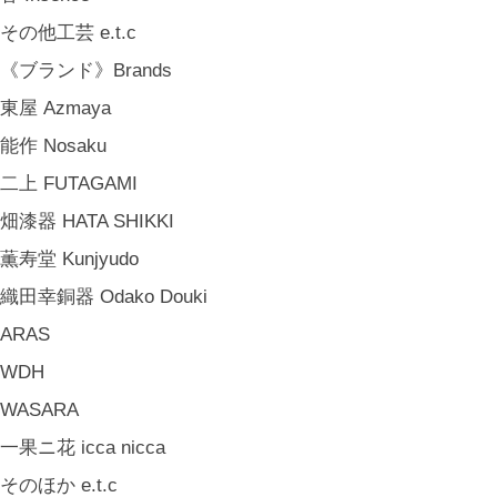
その他工芸 e.t.c
《ブランド》Brands
東屋 Azmaya
能作 Nosaku
二上 FUTAGAMI
畑漆器 HATA SHIKKI
薫寿堂 Kunjyudo
織田幸銅器 Odako Douki
ARAS
WDH
WASARA
一果ニ花 icca nicca
そのほか e.t.c