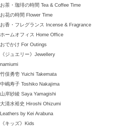
お茶・珈琲の時間 Tea & Coffee Time
お花の時間 Flower Time
お香・フレグランス Incense & Fragrance
ホームオフィス Home Office
おでかけ For Outings
《ジュエリー》Jewellery
namiumi
竹俣勇壱 Yuichi Takemata
中嶋寿子 Toshiko Nakajima
金沢・北陸で生まれたさまざまな作品を中心に、物語を宿し、使う人の
山岸紗綾 Saya Yamagishi
日常という大切な時間にそっと寄り添う品々をキュレート。それぞれの
大清水裕史 Hiroshi Ohizumi
美しさに、和と洋、OLD & NEW のインスピレーションを重ね、暮らし
Leathers by Kei Arabuna
の中で愉しむインテリアスタイリングをご提案しています。 casa rua [
カーサ・ルア] 石川県金沢市尾張町2-14-20 八百萬本舗 内 casa rua / A
《キッズ》Kids